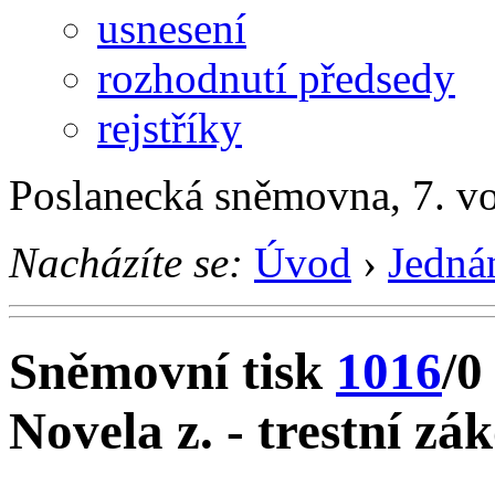
usnesení
rozhodnutí předsedy
rejstříky
Poslanecká sněmovna, 7. v
Nacházíte se:
Úvod
›
Jedná
Sněmovní tisk
1016
/0
Novela z. - trestní zá