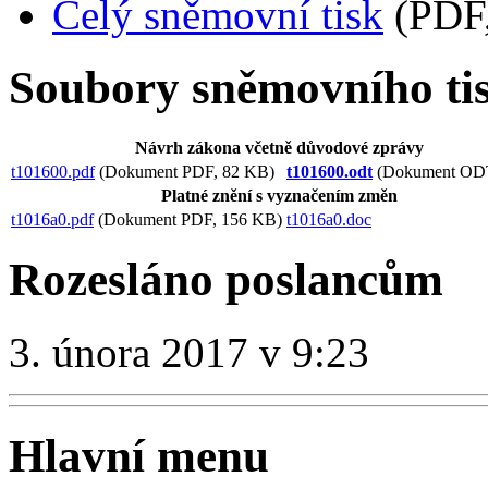
Celý sněmovní tisk
(PDF,
Soubory sněmovního ti
Návrh zákona včetně důvodové zprávy
t101600.pdf
(Dokument PDF, 82 KB)
t101600.odt
(Dokument ODT
Platné znění s vyznačením změn
t1016a0.pdf
(Dokument PDF, 156 KB)
t1016a0.doc
Rozesláno poslancům
3. února 2017 v 9:23
Hlavní menu