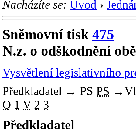
Nacházíte se:
Úvod
›
Jedná
Sněmovní tisk
475
N.z. o odškodnění obě
Vysvětlení legislativního p
Předkladatel
→
PS
PS
→
Vl
O
1
V
2
3
Předkladatel