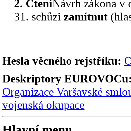
2. Čtení
Návrh zákona v 
31. schůzi
zamítnut
(hla
Hesla věcného rejstříku:
O
Deskriptory EUROVOCu
Organizace Varšavské smlo
vojenská okupace
Hlavní menu