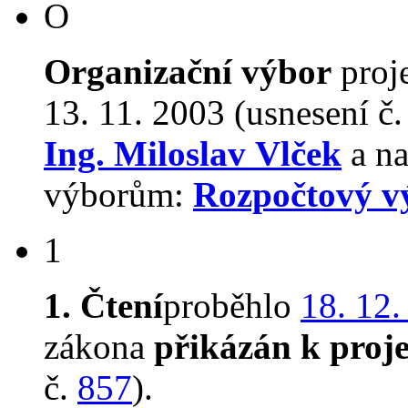
O
Organizační výbor
proj
13. 11. 2003 (usnesení č
Ing. Miloslav Vlček
a na
výborům:
Rozpočtový v
1
1. Čtení
proběhlo
18. 12.
zákona
přikázán k proj
č.
857
).