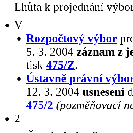
Lhůta k projednání výbo
V
Rozpočtový výbor
pro
5. 3. 2004
záznam z j
tisk
475/Z
.
Ústavně právní výbo
12. 3. 2004
usnesení
d
475/2
(pozměňovací n
2