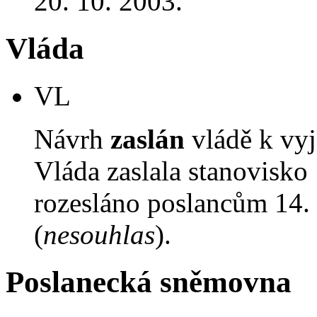
20. 10. 2003.
Vláda
VL
Návrh
zaslán
vládě k vyj
Vláda zaslala stanovisko
rozesláno poslancům 14. 
(
nesouhlas
).
Poslanecká sněmovna