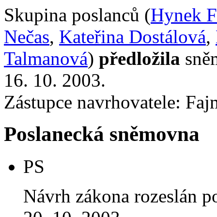
Skupina poslanců (
Hynek 
Nečas
,
Kateřina Dostálová
,
Talmanová
)
předložila
sněm
16. 10. 2003.
Zástupce navrhovatele: Faj
Poslanecká sněmovna
PS
Návrh zákona rozeslán p