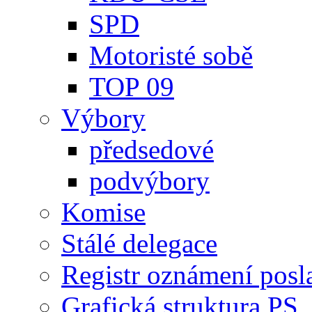
SPD
Motoristé sobě
TOP 09
Výbory
předsedové
podvýbory
Komise
Stálé delegace
Registr oznámení posl
Grafická struktura PS