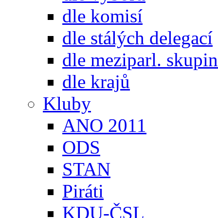
dle komisí
dle stálých delegací
dle meziparl. skupin
dle krajů
Kluby
ANO 2011
ODS
STAN
Piráti
KDU-ČSL