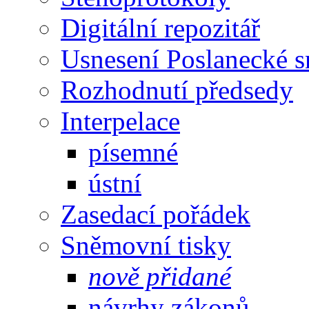
Digitální repozitář
Usnesení Poslanecké 
Rozhodnutí předsedy
Interpelace
písemné
ústní
Zasedací pořádek
Sněmovní tisky
nově přidané
návrhy zákonů