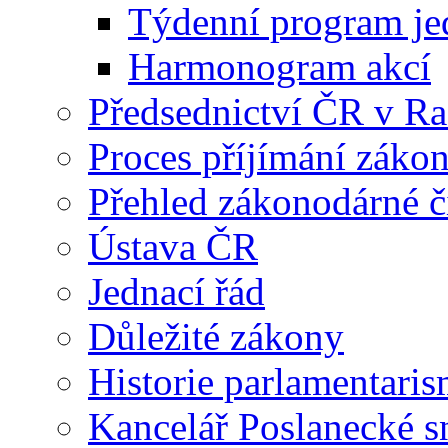
Týdenní program je
Harmonogram akcí
Předsednictví ČR v R
Proces příjímání záko
Přehled zákonodárné č
Ústava ČR
Jednací řád
Důležité zákony
Historie parlamentaris
Kancelář Poslanecké 