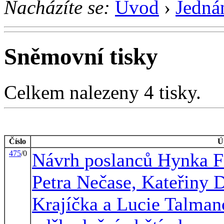
Nacházíte se:
Úvod
›
Jedná
Sněmovní tisky
Celkem nalezeny 4 tisky.
Číslo
Ú
475
/0
Návrh poslanců Hynka F
Petra Nečase, Kateřiny 
Krajíčka a Lucie Talman