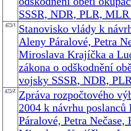
odškodnění obětí okupac
SSSR, NDR, PLR, MLR
475
/1
Stanovisko vlády k náv
Aleny Páralové, Petra N
Miroslava Krajíčka a Lu
zákona o odškodnění ob
vojsky SSSR, NDR, PL
475
/Z
Zpráva rozpočtového výb
2004 k návrhu poslanců
Páralové, Petra Nečase, 