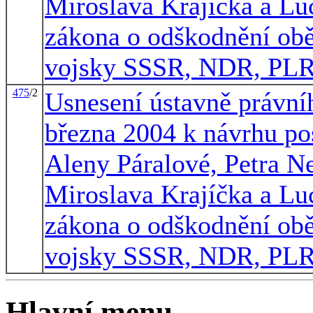
Miroslava Krajíčka a Lu
zákona o odškodnění ob
vojsky SSSR, NDR, PL
475
/2
Usnesení ústavně právníh
března 2004 k návrhu p
Aleny Páralové, Petra N
Miroslava Krajíčka a Lu
zákona o odškodnění ob
vojsky SSSR, NDR, PL
Hlavní menu