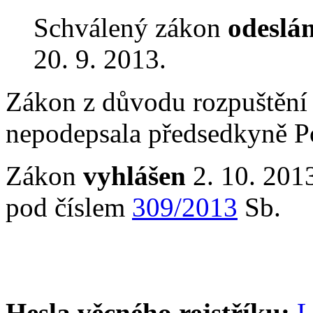
Schválený zákon
odeslá
20. 9. 2013.
Zákon z důvodu rozpuštění
nepodepsala předsedkyně P
Zákon
vyhlášen
2. 10. 2013
pod číslem
309/2013
Sb.
Hesla věcného rejstříku:
L