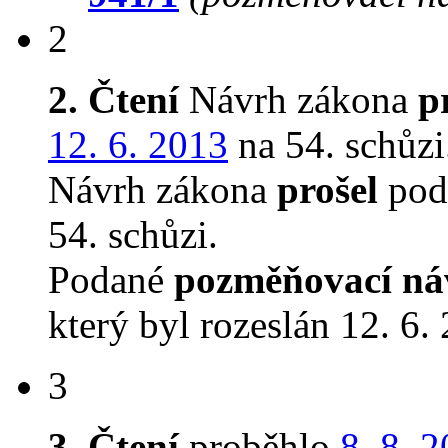
2
2. Čtení
Návrh zákona
p
12. 6. 2013
na 54. schůzi
Návrh zákona
prošel
podr
54. schůzi.
Podané
pozměňovací ná
který byl rozeslán 12. 6.
3
3. Čtení
proběhlo
8. 8. 