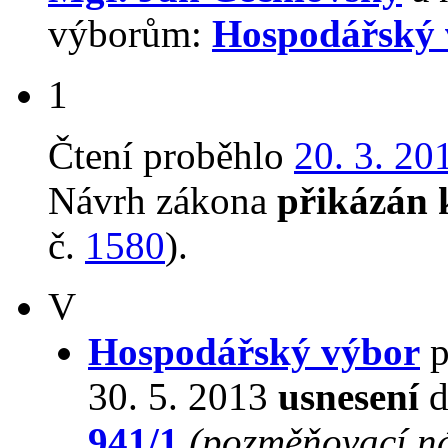
výborům:
Hospodářský 
1
Čtení proběhlo
20. 3. 20
Návrh zákona
přikázán 
č.
1580
).
V
Hospodářský výbor
p
30. 5. 2013
usnesení
d
941/1
(pozměňovací n