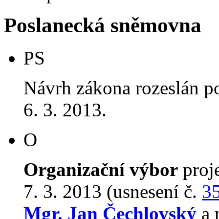
Poslanecká sněmovna
PS
Návrh zákona rozeslán p
6. 3. 2013.
O
Organizační výbor
proj
7. 3. 2013 (usnesení č.
3
Mgr. Jan Čechlovský
a 