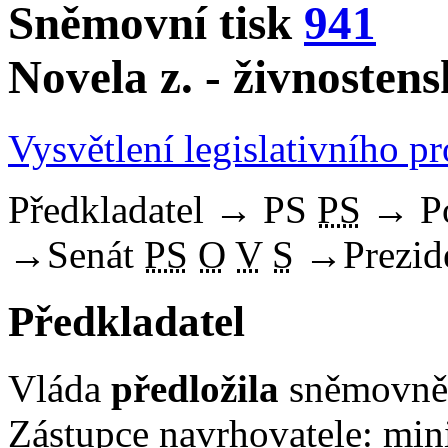
Sněmovní tisk
941
Novela z. - živnosten
Vysvětlení legislativního p
Předkladatel
→
PS
PS
→
P
→
Senát
PS
O
V
S
→
Prezid
Předkladatel
Vláda
předložila
sněmovně 
Zástupce navrhovatele: min