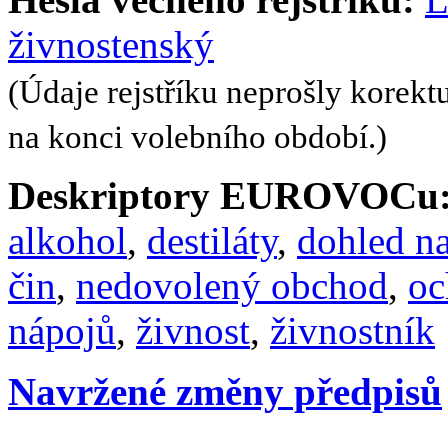
živnostenský
(Údaje rejstříku neprošly korekt
na konci volebního období.)
Deskriptory EUROVOCu
alkohol
,
destiláty
,
dohled n
čin
,
nedovolený obchod
,
oc
nápojů
,
živnost
,
živnostník
Navržené změny předpisů