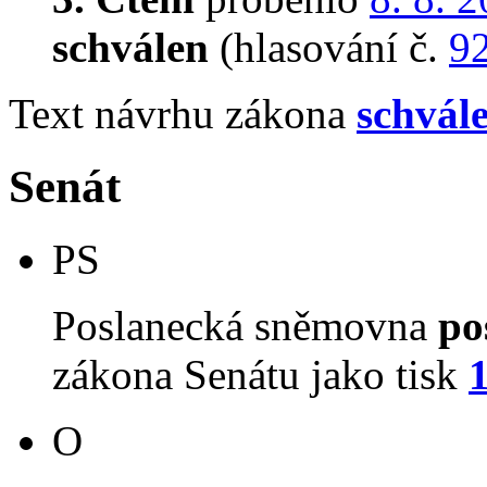
schválen
(hlasování č.
9
Text návrhu zákona
schvál
Senát
PS
Poslanecká sněmovna
po
zákona Senátu jako tisk
O