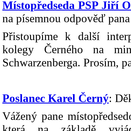
Místopředseda PSP Jiří O
na písemnou odpověď pana m
Přistoupíme k další inter
kolegy Černého na mini
Schwarzenberga. Prosím, p
Poslanec Karel Černý
: Dě
Vážený pane místopředsedo
která na základě vyjád