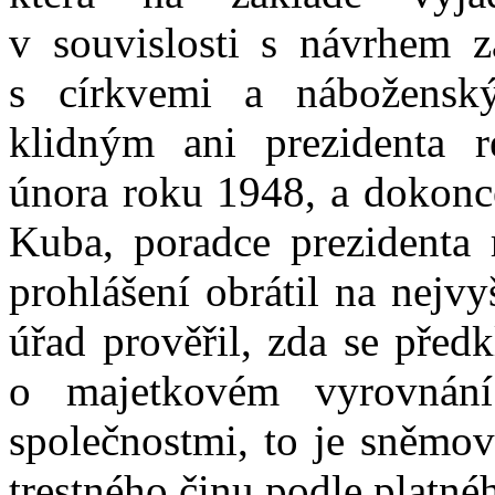
v souvislosti s návrhem 
s církvemi a nábožensk
klidným ani prezidenta r
února roku 1948, a dokonce
Kuba, poradce prezidenta 
prohlášení obrátil na nejvy
úřad prověřil, zda se před
o majetkovém vyrovnán
společnostmi, to je sněmov
trestného činu podle platné