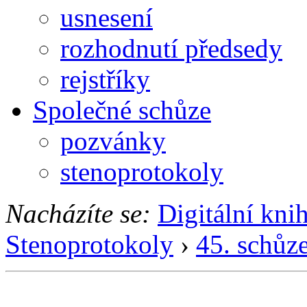
usnesení
rozhodnutí předsedy
rejstříky
Společné schůze
pozvánky
stenoprotokoly
Nacházíte se:
Digitální kni
Stenoprotokoly
›
45. schůz