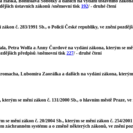
a Haška, Bohuslava Sobotky a dalších na vydání ústavního zákona
zdějších ústavních zákonů /sněmovní tisk
192
/ - druhé čtení
zákon č. 283/1991 Sb., o Policii České republiky, ve znění pozděj
ala, Petra Wolfa a Anny Čurdové na vydání zákona, kterým se mění
ozdějších předpisů /sněmovní tisk
227
/ - druhé čtení
macha, Lubomíra Zaorálka a dalších na vydání zákona, kterým se 
 kterým se mění zákon č. 131/2000 Sb., o hlavním městě Praze, ve
ým se mění zákon č. 20/2004 Sb., kterým se mění zákon č. 254/200
aném záchranném systému a o změně některých zákonů, ve znění poz