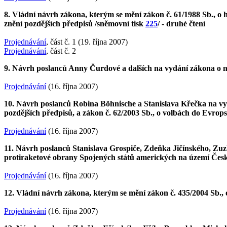
8. Vládní návrh zákona, kterým se mění zákon č. 61/1988 Sb., o ho
znění pozdějších předpisů /sněmovní tisk
225
/ - druhé čtení
Projednávání
, část č. 1 (19. října 2007)
Projednávání
, část č. 2
9. Návrh poslanců Anny Čurdové a dalších na vydání zákona o 
Projednávání
(16. října 2007)
10. Návrh poslanců Robina Böhnische a Stanislava Křečka na vyd
pozdějších předpisů, a zákon č. 62/2003 Sb., o volbách do Evro
Projednávání
(16. října 2007)
11. Návrh poslanců Stanislava Grospiče, Zdeňka Jičínského, Zuz
protiraketové obrany Spojených států amerických na území Česk
Projednávání
(16. října 2007)
12. Vládní návrh zákona, kterým se mění zákon č. 435/2004 Sb., 
Projednávání
(16. října 2007)