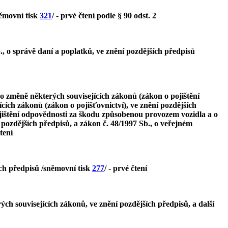
němovní tisk
321
/ - prvé čtení podle § 90 odst. 2
., o správě daní a poplatků, ve znění pozdějších předpisů
o změně některých souvisejících zákonů (zákon o pojištění
ících zákonů (zákon o pojišťovnictví), ve znění pozdějších
jištění odpovědnosti za škodu způsobenou provozem vozidla a o
 pozdějších předpisů, a zákon č. 48/1997 Sb., o veřejném
čtení
ch předpisů /sněmovní tisk
277
/ - prvé čtení
ch souvisejících zákonů, ve znění pozdějších předpisů, a další