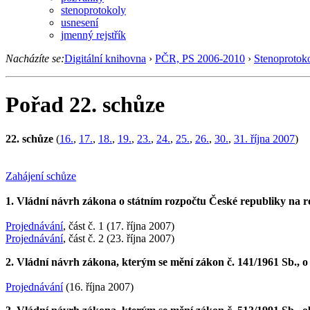
stenoprotokoly
usnesení
jmenný rejstřík
Nacházíte se:
Digitální knihovna
›
PČR, PS 2006-2010
›
Stenoprotok
Pořad 22. schůze
22. schůze
(
16.
,
17.
,
18.
,
19.
,
23.
,
24.
,
25.
,
26.
,
30.
,
31. října 2007
)
Zahájení schůze
1. Vládní návrh zákona o státním rozpočtu České republiky na r
Projednávání
, část č. 1 (17. října 2007)
Projednávání
, část č. 2 (23. října 2007)
2. Vládní návrh zákona, kterým se mění zákon č. 141/1961 Sb., o 
Projednávání
(16. října 2007)