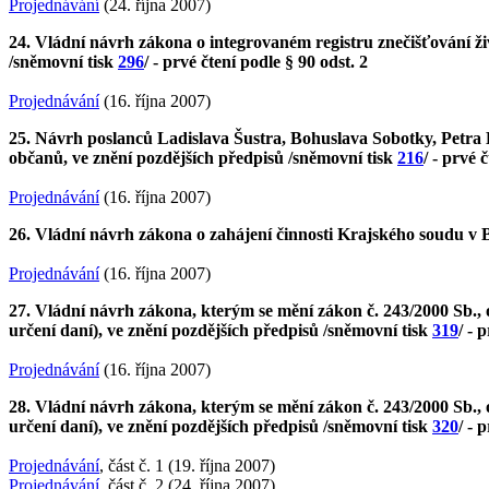
Projednávání
(24. října 2007)
24. Vládní návrh zákona o integrovaném registru znečišťování ži
/sněmovní tisk
296
/ - prvé čtení podle § 90 odst. 2
Projednávání
(16. října 2007)
25. Návrh poslanců Ladislava Šustra, Bohuslava Sobotky, Petra 
občanů, ve znění pozdějších předpisů /sněmovní tisk
216
/ - prvé 
Projednávání
(16. října 2007)
26. Vládní návrh zákona o zahájení činnosti Krajského soudu v 
Projednávání
(16. října 2007)
27. Vládní návrh zákona, kterým se mění zákon č. 243/2000 Sb
určení daní), ve znění pozdějších předpisů /sněmovní tisk
319
/ - 
Projednávání
(16. října 2007)
28. Vládní návrh zákona, kterým se mění zákon č. 243/2000 Sb
určení daní), ve znění pozdějších předpisů /sněmovní tisk
320
/ - 
Projednávání
, část č. 1 (19. října 2007)
Projednávání
, část č. 2 (24. října 2007)