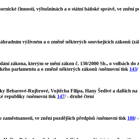
rnické činnosti, výbušninách a o státní báňské správě, ve znění po
náhradním výživném a o změně některých souvisejících zákonů (z
ání zákona, kterým se mění zákon č. 130/2000 Sb., o volbách do z
pského parlamentu a o změně některých zákonů /sněmovní tisk
143
/
ky Bebarové-Rujbrové, Vojtěcha Filipa, Hany Šedivé a dalších na 
é republiky /sněmovní tisk
147
/ - druhé čtení
o zaměstnanosti, ve znění pozdějších předpisů /sněmovní tisk
188
/ 