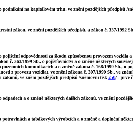
o podnikání na kapitálovém trhu, ve znění pozdějších předpisů /s
restní zákon, ve znění pozdějších předpisů, a zákon č. 337/1992 Sb
o pojištění odpovědnosti za škodu způsobenou provozem vozidla a 
kon č. 363/1999 Sb., o pojišťovnictví a o změně některých souvisej
a pozemních komunikacích a o změně zákona č. 168/1999 Sb., o po
osti z provozu vozidla), ve znění zákona č. 307/1999 Sb., ve znění
ch zákonů, ve znění pozdějších předpisů /sněmovní tisk
250
/ - prvé 
 o odpadech a o změně některých dalších zákonů, ve znění pozdější
o potravinách a tabákových výrobcích a o změně a doplnění některý