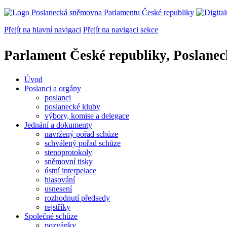
Přejít na hlavní navigaci
Přejít na navigaci sekce
Parlament České republiky, Poslane
Úvod
Poslanci a orgány
poslanci
poslanecké kluby
výbory, komise a delegace
Jednání a dokumenty
navržený pořad schůze
schválený pořad schůze
stenoprotokoly
sněmovní tisky
ústní interpelace
hlasování
usnesení
rozhodnutí předsedy
rejstříky
Společné schůze
pozvánky