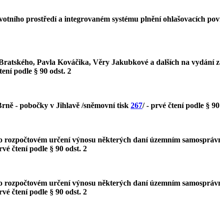
votního prostředí a integrovaném systému plnění ohlašovacích povi
Bratského, Pavla Kováčika, Věry Jakubkové a dalších na vydání z
čtení podle § 90 odst. 2
Brně - pobočky v Jihlavě /sněmovní tisk
267
/ - prvé čtení podle § 90
., o rozpočtovém určení výnosu některých daní územním samospr
prvé čtení podle § 90 odst. 2
., o rozpočtovém určení výnosu některých daní územním samospr
prvé čtení podle § 90 odst. 2