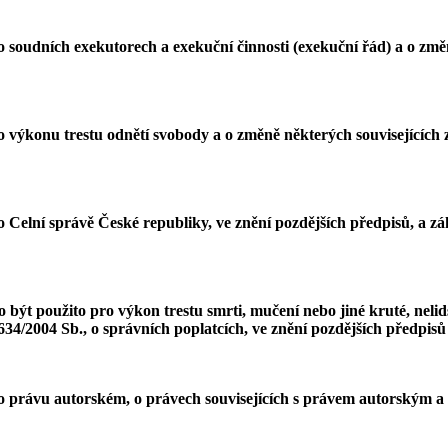
o soudních exekutorech a exekuční činnosti (exekuční řád) a o změ
o výkonu trestu odnětí svobody a o změně některých souvisejících 
 Celní správě České republiky, ve znění pozdějších předpisů, a zák
být použito pro výkon trestu smrti, mučení nebo jiné kruté, nelids
 634/2004 Sb., o správních poplatcích, ve znění pozdějších předpis
 o právu autorském, o právech souvisejících s právem autorským a