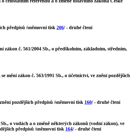
 o celostátním referendu a o změně ústavního zákona České
ších předpisů /sněmovní tisk
206
/ - druhé čtení
 zákon č. 561/2004 Sb., o předškolním, základním, středním,
mění zákon č. 563/1991 Sb., o účetnictví, ve znění pozdějších
 znění pozdějších předpisů /sněmovní tisk
160
/ - druhé čtení
1 Sb., o vodách a o změně některých zákonů (vodní zákon), ve
dějších předpisů /sněmovní tisk
164
/ - druhé čtení