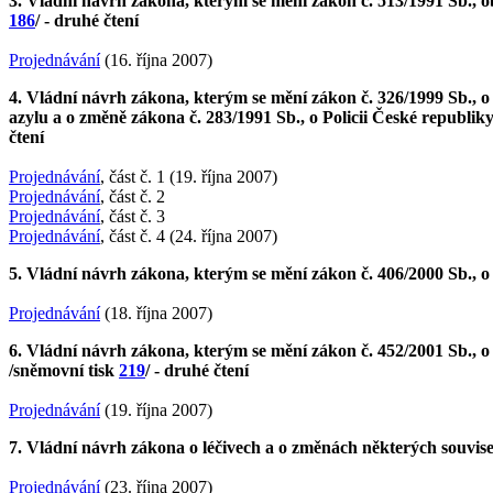
3. Vládní návrh zákona, kterým se mění zákon č. 513/1991 Sb., ob
186
/ - druhé čtení
Projednávání
(16. října 2007)
4. Vládní návrh zákona, kterým se mění zákon č. 326/1999 Sb., o
azylu a o změně zákona č. 283/1991 Sb., o Policii České republiky
čtení
Projednávání
, část č. 1 (19. října 2007)
Projednávání
, část č. 2
Projednávání
, část č. 3
Projednávání
, část č. 4 (24. října 2007)
5. Vládní návrh zákona, kterým se mění zákon č. 406/2000 Sb., o
Projednávání
(18. října 2007)
6. Vládní návrh zákona, kterým se mění zákon č. 452/2001 Sb., 
/sněmovní tisk
219
/ - druhé čtení
Projednávání
(19. října 2007)
7. Vládní návrh zákona o léčivech a o změnách některých souvise
Projednávání
(23. října 2007)