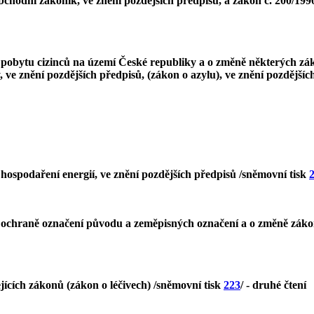
chodní zákoník, ve znění pozdějších předpisů, a zákon č. 200/1990
 pobytu cizinců na území České republiky a o změně některých záko
, ve znění pozdějších předpisů, (zákon o azylu), ve znění pozdější
 hospodaření energií, ve znění pozdějších předpisů /sněmovní tisk
o ochraně označení původu a zeměpisných označení a o změně zákon
jících zákonů (zákon o léčivech) /sněmovní tisk
223
/ - druhé čtení