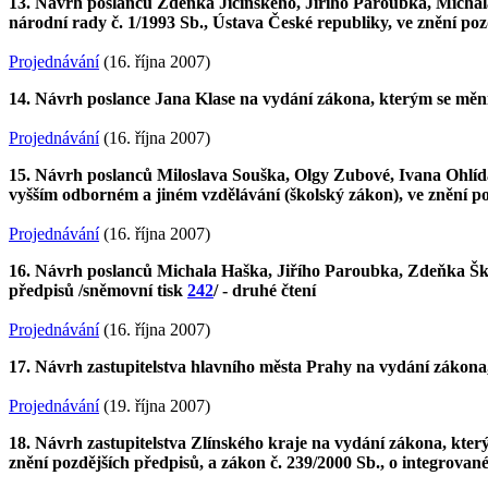
13. Návrh poslanců Zdeňka Jičínského, Jiřího Paroubka, Michal
národní rady č. 1/1993 Sb., Ústava České republiky, ve znění po
Projednávání
(16. října 2007)
14. Návrh poslance Jana Klase na vydání zákona, kterým se mění 
Projednávání
(16. října 2007)
15. Návrh poslanců Miloslava Souška, Olgy Zubové, Ivana Ohlíd
vyšším odborném a jiném vzdělávání (školský zákon), ve znění p
Projednávání
(16. října 2007)
16. Návrh poslanců Michala Haška, Jiřího Paroubka, Zdeňka Škro
předpisů /sněmovní tisk
242
/ - druhé čtení
Projednávání
(16. října 2007)
17. Návrh zastupitelstva hlavního města Prahy na vydání zákona,
Projednávání
(19. října 2007)
18. Návrh zastupitelstva Zlínského kraje na vydání zákona, kter
znění pozdějších předpisů, a zákon č. 239/2000 Sb., o integrov