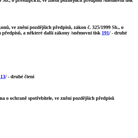
 Sb., o přestupcích, ve znění pozdějších předpisů /sněmovní tisk
nů, ve znění pozdějších předpisů, zákon č. 325/1999 Sb., o
ch předpisů, a některé další zákony /sněmovní tisk
191
/ - druhé
213
/ - druhé čtení
a o ochraně spotřebitele, ve znění pozdějších předpisů