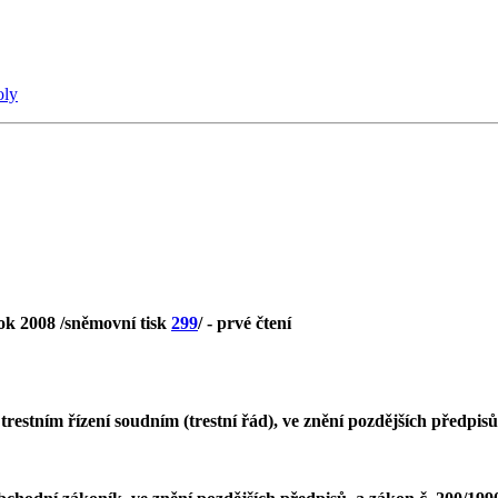
oly
ok 2008 /sněmovní tisk
299
/ - prvé čtení
trestním řízení soudním (trestní řád), ve znění pozdějších předpisů