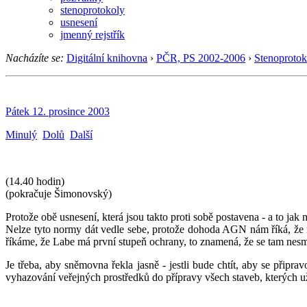
stenoprotokoly
usnesení
jmenný rejstřík
Nacházíte se:
Digitální knihovna
›
PČR, PS 2002-2006
›
Stenoprotok
Pátek 12. prosince 2003
Minulý
Dolů
Další
(14.40 hodin)
(pokračuje Šimonovský)
Protože obě usnesení, která jsou takto proti sobě postavena - a to j
Nelze tyto normy dát vedle sebe, protože dohoda AGN nám říká, že 
říkáme, že Labe má první stupeň ochrany, to znamená, že se tam nesmí
Je třeba, aby sněmovna řekla jasně - jestli bude chtít, aby se připr
vyhazování veřejných prostředků do přípravy všech staveb, kterých u