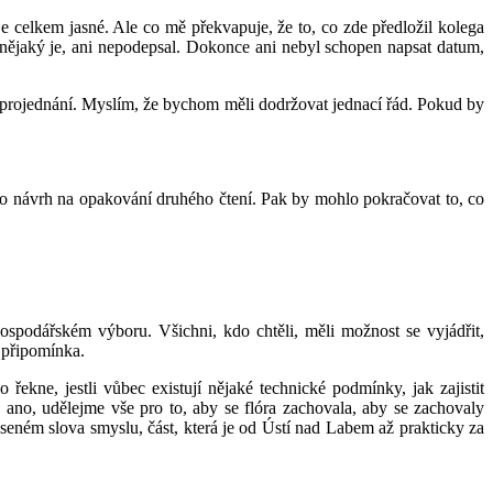
 celkem jasné. Ale co mě překvapuje, že to, co zde předložil kolega
c nějaký je, ani nepodepsal. Dokonce ani nebyl schopen napsat datum,
mu projednání. Myslím, že bychom měli dodržovat jednací řád. Pokud by
to návrh na opakování druhého čtení. Pak by mohlo pokračovat to, co
spodářském výboru. Všichni, kdo chtěli, měli možnost se vyjádřit,
a připomínka.
ekne, jestli vůbec existují nějaké technické podmínky, jak zajistit
 - ano, udělejme vše pro to, aby se flóra zachovala, aby se zachovaly
eseném slova smyslu, část, která je od Ústí nad Labem až prakticky za