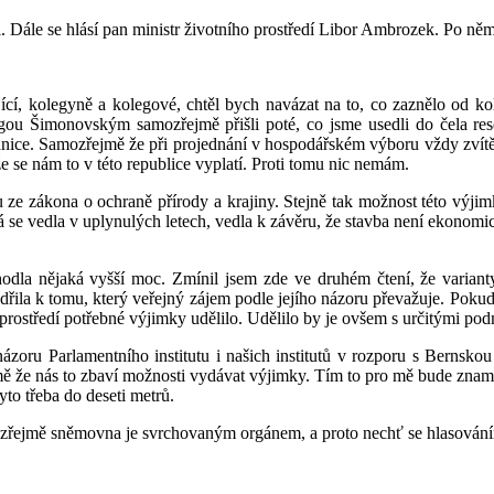
. Dále se hlásí pan ministr životního prostředí Libor Ambrozek. Po ně
cí, kolegyně a kolegové, chtěl bych navázat na to, co zaznělo od ko
egou Šimonovským samozřejmě přišli poté, co jsme usedli do čela res
anice. Samozřejmě že při projednání v hospodářském výboru vždy zvítěz
že se nám to v této republice vyplatí. Proti tomu nic nemám.
 ze zákona o ochraně přírody a krajiny. Stejně tak možnost této výjim
rá se vedla v uplynulých letech, vedla k závěru, že stavba není ekono
odla nějaká vyšší moc. Zmínil jsem zde ve druhém čtení, že variant
dřila k tomu, který veřejný zájem podle jejího názoru převažuje. Pokud
prostředí potřebné výjimky udělilo. Udělilo by je ovšem s určitými po
 názoru Parlamentního institutu i našich institutů v rozporu s Berns
mě že nás to zbaví možnosti vydávat výjimky. Tím to pro mě bude znamen
to třeba do deseti metrů.
samozřejmě sněmovna je svrchovaným orgánem, a proto nechť se hlasován