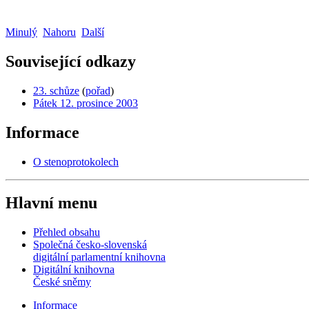
Minulý
Nahoru
Další
Související odkazy
23. schůze
(
pořad
)
Pátek 12. prosince 2003
Informace
O stenoprotokolech
Hlavní menu
Přehled obsahu
Společná česko-slovenská
digitální parlamentní knihovna
Digitální knihovna
České sněmy
Informace