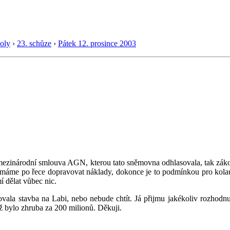
oly
›
23. schůze
›
Pátek 12. prosince 2003
ak mezinárodní smlouva AGN, kterou tato sněmovna odhlasovala, tak zákon
máme po řece dopravovat náklady, dokonce je to podmínkou pro kolauda
 dělat vůbec nic.
avovala stavba na Labi, nebo nebude chtít. Já přijmu jakékoliv rozhod
ž bylo zhruba za 200 milionů. Děkuji.