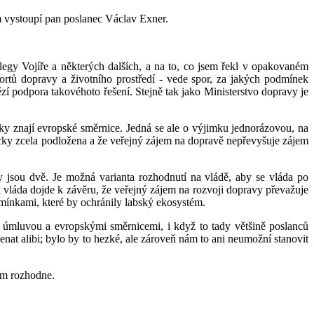
m vystoupí pan poslanec Václav Exner.
legy Vojíře a některých dalších, a na to, co jsem řekl v opakovaném
ortů dopravy a životního prostředí - vede spor, za jakých podmínek
í podpora takovéhoto řešení. Stejně tak jako Ministerstvo dopravy je
ky znají evropské směrnice. Jedná se ale o výjimku jednorázovou, na
micky zcela podložena a že veřejný zájem na dopravě nepřevyšuje zájem
y jsou dvě. Je možná varianta rozhodnutí na vládě, aby se vláda po
 vláda dojde k závěru, že veřejný zájem na rozvoji dopravy převažuje
dmínkami, které by ochránily labský ekosystém.
kou úmluvou a evropskými směrnicemi, i když to tady většině poslanců
at alibi; bylo by to hezké, ale zároveň nám to ani neumožní stanovit
ím rozhodne.