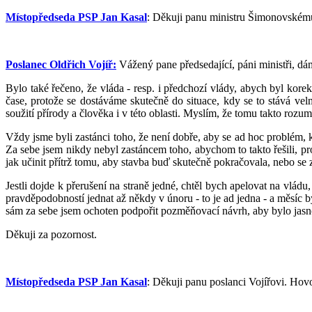
Místopředseda PSP Jan Kasal
: Děkuji panu ministru Šimonovskému
Poslanec Oldřich Vojíř:
Vážený pane předsedající, páni ministři, dá
Bylo také řečeno, že vláda - resp. i předchozí vlády, abych byl korek
čase, protože se dostáváme skutečně do situace, kdy se to stává v
soužití přírody a člověka i v této oblasti. Myslím, že tomu takto rozu
Vždy jsme byli zastánci toho, že není dobře, aby se ad hoc problém,
Za sebe jsem nikdy nebyl zastáncem toho, abychom to takto řešili, pr
jak učinit přítrž tomu, aby stavba buď skutečně pokračovala, nebo se z
Jestli dojde k přerušení na straně jedné, chtěl bych apelovat na vládu
pravděpodobností jednat až někdy v únoru - to je ad jedna - a měsíc by 
sám za sebe jsem ochoten podpořit pozměňovací návrh, aby bylo jasno,
Děkuji za pozornost.
Místopředseda PSP Jan Kasal
: Děkuji panu poslanci Vojířovi. Hov