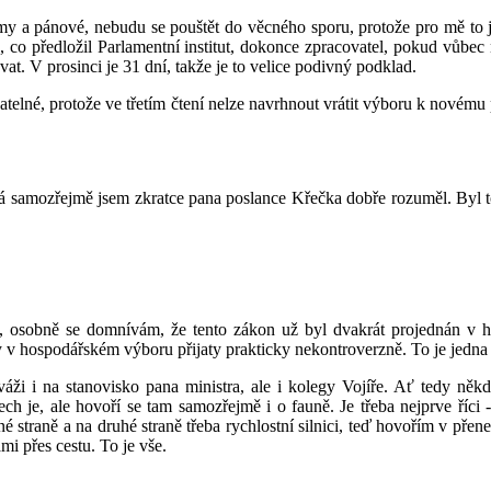
 a pánové, nebudu se pouštět do věcného sporu, protože pro mě to je
o, co předložil Parlamentní institut, dokonce zpracovatel, pokud vůbe
t. V prosinci je 31 dní, takže je to velice podivný podklad.
ovatelné, protože ve třetím čtení nelze navrhnout vrátit výboru k nové
Já samozřejmě jsem zkratce pana poslance Křečka dobře rozuměl. Byl 
, osobně se domnívám, že tento zákon už byl dvakrát projednán v ho
yly v hospodářském výboru přijaty prakticky nekontroverzně. To je jedn
i na stanovisko pana ministra, ale i kolegy Vojíře. Ať tedy někdo ř
tech je, ale hovoří se tam samozřejmě i o fauně. Je třeba nejprve říci
straně a na druhé straně třeba rychlostní silnici, teď hovořím v přen
mi přes cestu. To je vše.