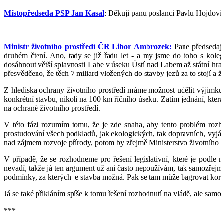
Místopředseda PSP Jan Kasal
: Děkuji panu poslanci Pavlu Hojdovi
Ministr životního prostředí ČR Libor Ambrozek:
Pane předsedají
druhém čtení. Ano, tady se již řadu let - a my jsme do toho s kol
dosáhnout větší splavnosti Labe v úseku Ústí nad Labem až státní hr
přesvědčeno, že těch 7 miliard vložených do stavby jezů za to stojí a 
Z hlediska ochrany životního prostředí máme možnost udělit výjimku
konkrétní stavbu, nikoli na 100 km říčního úseku. Zatím jednání, kte
na ochraně životního prostředí.
V této fázi rozumím tomu, že je zde snaha, aby tento problém rozh
prostudování všech podkladů, jak ekologických, tak dopravních, vyjá
nad zájmem rozvoje přírody, potom by zřejmě Ministerstvo životního 
V případě, že se rozhodneme pro řešení legislativní, které je podle
nevadí, takže já ten argument už ani často nepoužívám, tak samozřej
podmínky, za kterých je stavba možná. Pak se tam může bagrovat kory
Já se také přikláním spíše k tomu řešení rozhodnutí na vládě, ale 
***