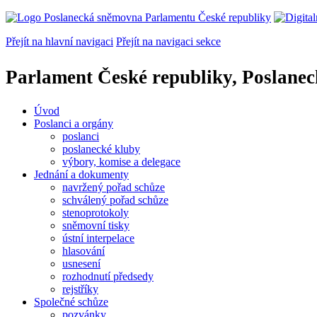
Přejít na hlavní navigaci
Přejít na navigaci sekce
Parlament České republiky, Poslane
Úvod
Poslanci a orgány
poslanci
poslanecké kluby
výbory, komise a delegace
Jednání a dokumenty
navržený pořad schůze
schválený pořad schůze
stenoprotokoly
sněmovní tisky
ústní interpelace
hlasování
usnesení
rozhodnutí předsedy
rejstříky
Společné schůze
pozvánky