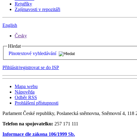
Rejstříky
Zajímavosti v repozitáři
English
Česky
Hledat
Plnotextové vyhledávání
Přihlásit/registrovat se do ISP
Mapa webu
Nápověda
Odběr RSS
Prohlášení přístupnosti
Parlament České republiky, Poslanecká sněmovna, Sněmovní 4, 118 2
Telefon na spojovatelku:
257 171 111
Informace dle zákona 106/1999 Sb.