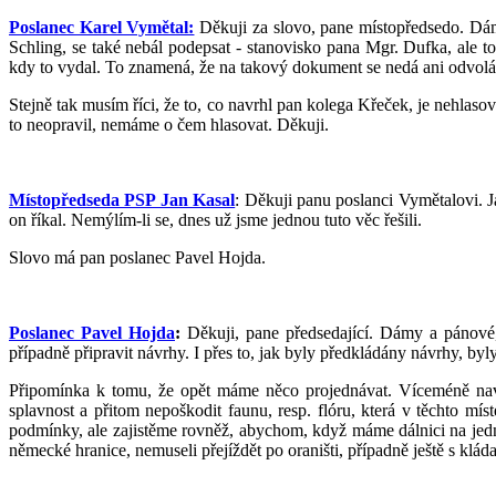
Poslanec Karel Vymětal:
Děkuji za slovo, pane místopředsedo. Dámy
Schling, se také nebál podepsat - stanovisko pana Mgr. Dufka, ale t
kdy to vydal. To znamená, že na takový dokument se nedá ani odvoláva
Stejně tak musím říci, že to, co navrhl pan kolega Křeček, je nehlas
to neopravil, nemáme o čem hlasovat. Děkuji.
Místopředseda PSP Jan Kasal
: Děkuji panu poslanci Vymětalovi. 
on říkal. Nemýlím-li se, dnes už jsme jednou tuto věc řešili.
Slovo má pan poslanec Pavel Hojda.
Poslanec Pavel Hojda
:
Děkuji, pane předsedající. Dámy a pánové
případně připravit návrhy. I přes to, jak byly předkládány návrhy, b
Připomínka k tomu, že opět máme něco projednávat. Víceméně naváži 
splavnost a přitom nepoškodit faunu, resp. flóru, která v těchto mís
podmínky, ale zajistěme rovněž, abychom, když máme dálnici na jedné 
německé hranice, nemuseli přejíždět po oraništi, případně ještě s kláda