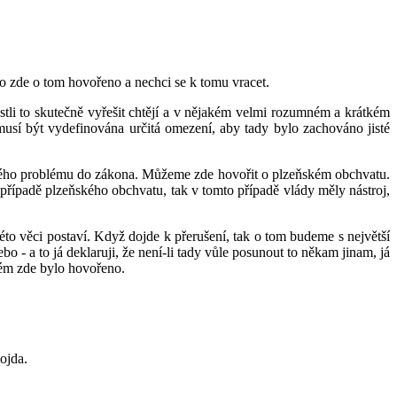
o zde o tom hovořeno a nechci se k tomu vracet.
jestli to skutečně vyřešit chtějí a v nějakém velmi rozumném a krátkém
usí být vydefinována určitá omezení, aby tady bylo zachováno jisté
ějakého problému do zákona. Můžeme zde hovořit o plzeňském obchvatu.
 případě plzeňského obchvatu, tak v tomto případě vlády měly nástroj,
 této věci postaví. Když dojde k přerušení, tak o tom budeme s největší
bo - a to já deklaruji, že není-li tady vůle posunout to někam jinam, já
rém zde bylo hovořeno.
ojda.