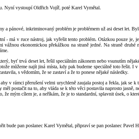
. Nyní vystoupí Oldřich Vojíř, poté Karel Vymětal.
my a pánové, inkriminovaný problém je problémem už asi deset let. Byl
tní - má v ruce nástroj, jak vyřešit tento problém. Otázkou pouze je, 
elmi vážnou ekonomickou překážkou na straně jedné. Na straně druhé m
míme.
 který, byť trvá deset let, řešil speciálním zákonem nebo vsunutím n
otože můžeme najít jiná místa, kdy pak budeme speciálně toto řešit. I v
astavila, s vědomím, že se zastaví a že to ponese nějaké následky.
, aby v rámci přerušení velmi urychleně zaujala postoj a řekla, jak se k
měl postačit na to, aby vláda se k této věci postavila naprosto jasně, ne
 že mým cílem je, a neříkám, že je to standardní, splavnit úsek, o kte
ořit bude pan poslanec Karel Vymětal, připraví se pan poslanec Pavel H