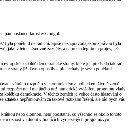
se pan poslanec Jaroslav Gongol.
97 byla poněkud netradiční. Spíše než zpravodajskou zprávou byla
ů, jaké v této sněmovně zazněly, a naprosto legitimní projev, leč
 evropské sociálně demokratické strany, které její předseda tak rád
ratické strany již dávno opustily a přenechaly je svým poněkud
dnávání státního rozpočtu v ekonomickém a politickém životě země.
átní rozpočet není nic jiného než numerické vyjádření programu vlády.
za kolébku demokracie. V těchto zemích je velice často hlasování o
e zdaleka nepřimlouvám za takové radikální řešení, ale rád bych vás
 už krátkou nebo dlouhou, není podstatné, co všechno se okolo tohoto
 vládě možnost vládnout v hranících vymezených programovým