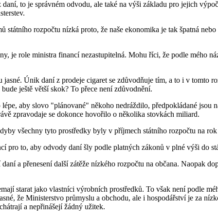
z daní, to je správném odvodu, ale také na výši základu pro jejich výpo
terstev.
jmů státního rozpočtu nízká proto, že naše ekonomika je tak špatná neb
y, je role ministra financí nezastupitelná. Mohu říci, že podle mého náz
asné. Únik daní z prodeje cigaret se zdůvodňuje tím, a to i v tomto r
o bude ještě větší skok? To přece není zdůvodnění.
o lépe, aby slovo "plánované" někoho nedráždilo, předpokládané jsou 
zprávě zpravodaje se dokonce hovořilo o několika stovkách miliard.
kdyby všechny tyto prostředky byly v příjmech státního rozpočtu na rok
nancí pro to, aby odvody daní šly podle platných zákonů v plné výši do st
daní a přenesení další zátěže nízkého rozpočtu na občana. Naopak dop
 to nemají starat jako vlastníci výrobních prostředků. To však není podl
a jasné, že Ministerstvo průmyslu a obchodu, ale i hospodářství je za n
hátrají a nepřinášejí žádný užitek.