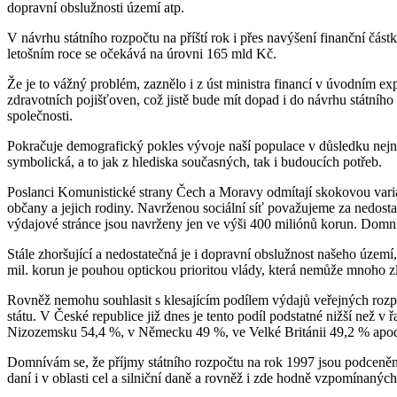
dopravní obslužnosti území atp.
V návrhu státního rozpočtu na příští rok i přes navýšení finanční část
letošním roce se očekává na úrovni 165 mld Kč.
Že je to vážný problém, zaznělo i z úst ministra financí v úvodním exp
zdravotních pojišťoven, což jistě bude mít dopad i do návrhu státní
společnosti.
Pokračuje demografický pokles vývoje naší populace v důsledku nejnižš
symbolická, a to jak z hlediska současných, tak i budoucích potřeb.
Poslanci Komunistické strany Čech a Moravy odmítají skokovou varian
občany a jejich rodiny. Navrženou sociální síť považujeme za nedosta
výdajové stránce jsou navrženy jen ve výši 400 miliónů korun. Domnívá
Stále zhoršující a nedostatečná je i dopravní obslužnost našeho území
mil. korun je pouhou optickou prioritou vlády, která nemůže mnoho z
Rovněž nemohu souhlasit s klesajícím podílem výdajů veřejných rozp
státu. V České republice již dnes je tento podíl podstatné nižší než v 
Nizozemsku 54,4 %, v Německu 49 %, ve Velké Británii 49,2 % apod. 
Domnívám se, že příjmy státního rozpočtu na rok 1997 jsou podceněny
daní i v oblasti cel a silniční daně a rovněž i zde hodně vzpomínaný