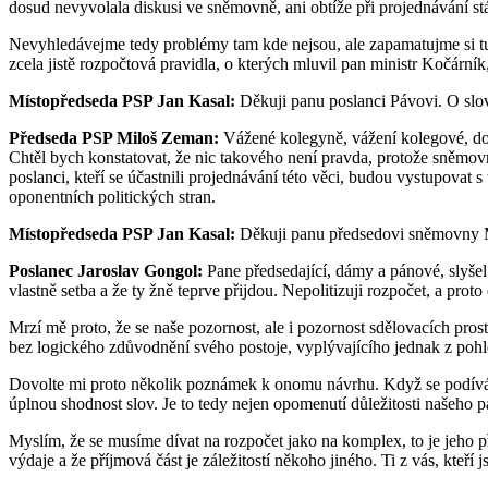
dosud nevyvolala diskusi ve sněmovně, ani obtíže při projednávání stá
Nevyhledávejme tedy problémy tam kde nejsou, ale zapamatujme si tu
zcela jistě rozpočtová pravidla, o kterých mluvil pan ministr Kočární
Místopředseda PSP Jan Kasal:
Děkuji panu poslanci Pávovi. O slo
Předseda PSP Miloš Zeman:
Vážené kolegyně, vážení kolegové, do
Chtěl bych konstatovat, že nic takového není pravda, protože sněmov
poslanci, kteří se účastnili projednávání této věci, budou vystupovat 
oponentních politických stran.
Místopředseda PSP Jan Kasal:
Děkuji panu předsedovi sněmovny Mil
Poslanec Jaroslav Gongol:
Pane předsedající, dámy a pánové, slyšel 
vlastně setba a že ty žně teprve přijdou. Nepolitizuji rozpočet, a prot
Mrzí mě proto, že se naše pozornost, ale i pozornost sdělovacích prost
bez logického zdůvodnění svého postoje, vyplývajícího jednak z poh
Dovolte mi proto několik poznámek k onomu návrhu. Když se podíváme 
úplnou shodnost slov. Je to tedy nejen opomenutí důležitosti našeho par
Myslím, že se musíme dívat na rozpočet jako na komplex, to je jeho
výdaje a že příjmová část je záležitostí někoho jiného. Ti z vás, kteří 