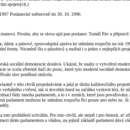
 tím spojených.)
k 1997 Poslanecké sněmovně do 30. 10. 1996.
anovi. Prosím, aby se slova ujal pan poslanec Tomáš Páv a připravil 
y, dámy a pánové, zpravodajská zpráva ke státnímu rozpočtu na rok 19
í fronty. Nicméně šlo o působivý a možná i o jeden z nejlepších projev
eská sociální demokracie dostává. Ukázal, že snahy o vytvoření moderní
ie se zcela zřetelně tlačí do pozic, které tyto moderní sociálně demok
řívalu slov poněkud ztrácela.
 vlastně v této chvíli projednáváme a jaká je úloha každoročního proje
verbálního cvičení, tak si dovolím hned na začátku vyslovit tézi, že st
ednací řády mnoha parlamentů, a to i v zemích, které jsou považovány 
má parlament možnost ke státnímu rozpočtu říci pouze ano nebo ne. Já s
adily.
to prohlášení schválila. Pro tuto chvíli, ale stejně i pro historii, ať
a mezi tímto parlamentem a vládou, na jejímž základě parlament dává