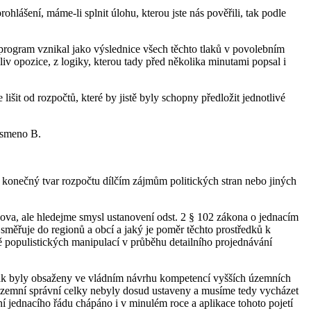
hlášení, máme-li splnit úlohu, kterou jste nás pověřili, tak podle
rogram vznikal jako výslednice všech těchto tlaků v povolebním
iv opozice, z logiky, kterou tady před několika minutami popsal i
 lišit od rozpočtů, které by jistě byly schopny předložit jednotlivé
písmeno B.
konečný tvar rozpočtu dílčím zájmům politických stran nebo jiných
lova, ale hledejme smysl ustanovení odst. 2 § 102 zákona o jednacím
směřuje do regionů a obcí a jaký je poměr těchto prostředků k
 populistických manipulací v průběhu detailního projednávání
 jak byly obsaženy ve vládním návrhu kompetencí vyšších územních
územní správní celky nebyly dosud ustaveny a musíme tedy vycházet
ení jednacího řádu chápáno i v minulém roce a aplikace tohoto pojetí