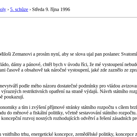
oly
›
5. schůze
›
Středa 9. října 1996
loši Zemanovi a prosím nyní, aby se slova ujal pan poslanec Svatomí
ádo, dámy a pánové, chtěl bych v úvodu říci, že mé vystoupení nebude
 ani časově a obsahově tak náročné vystoupení, jaké zde zaznělo ze zpra
, nevytváří podle mého názoru dostatečné podmínky pro vládou avizov
výrazných restriktivních opatření na straně výdajů. Návrh státního ro
ě poukazují.
nomiky a tím i zvýšení příjmové stránky státního rozpočtu s cílem br
u do měnové a fiskální politiky, včetně sestavování státního rozpočtu
 koncepční rozvoj nosných rozhodujících odvětví a řešení zásadních pr
 vnitřního trhu, energetické koncepce, zemědělské politiky, koncepce zd