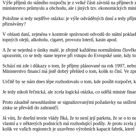
Výše příjmů do státního rozpočtu je z velké části závislá na příjmech 
ministerstvo průmyslu a obchodu, ale i jiných tzv. ekonomických minis
Položme si tedy nejdříve otázku: je výše odváděných daní a tedy pří
přiznávány?
V oblasti daní, zejména v kontrole správnosti odvodů do státní pokladn
topných olejů, alkoholu, cigaret, provozu loterií, kasin apod.
A že se nejedná o úniky malé, je zřejmě každému normálnímu člověku j
upozornit, co se tedy stane teprve při vstupu do Evropské unie, kdy t
Schází mi zde i důkazy o tom, že příjmy plánované na rok 1997, neb
Ministerstvo financí má jistě dobrý přehled o tom, kolik to činí. Ve 
Určitě by se nám dnes lépe rozhodovalo o tom, kde posílit rozpočet, 
Je tedy nikoli řečnická, ale zcela logická otázka, co udělá ministr fi
Proto zásadně nesouhlasíme se signalizovanými požadavky na snížení 
zisku se převádí do zahraničí.
Já vím, že dnešní teorie vlády říká, že to není její parketa, že se o
vlastní a v některých podnicích má rozhodující podíly. Je proto zcel
kolik ve vašich regionech je uzavřeno výrobních kapacit fabrik, které c