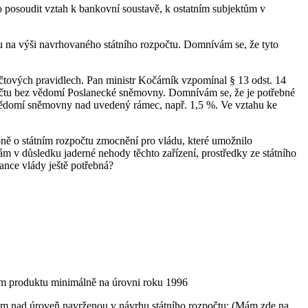
o posoudit vztah k bankovní soustavě, k ostatním subjektům v
vu na výši navrhovaného státního rozpočtu. Domnívám se, že tyto
čtových pravidlech. Pan ministr Kočárník vzpomínal § 13 odst. 14
ozpočtu bez vědomí Poslanecké sněmovny. Domnívám se, že je potřebné
 vědomí sněmovny nad uvedený rámec, např. 1,5 %. Ve vztahu ke
oně o státním rozpočtu zmocnění pro vládu, které umožnilo
m v důsledku jaderné nehody těchto zařízení, prostředky ze státního
rance vlády ještě potřebná?
cím produktu minimálně na úrovni roku 1996
bcím nad úroveň navrženou v návrhu státního rozpočtu; (Mám zde na