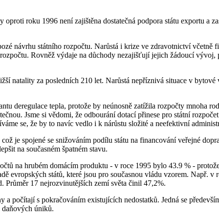
ky oproti roku 1996 není zajištěna dostatečná podpora státu exportu a z
ozé návrhu státního rozpočtu. Narůstá i krize ve zdravotnictví včetně f
ho rozpočtu. Rovněž výdaje na důchody nezajišťují jejich žádoucí vývo
í natality za posledních 210 let. Narůstá nepříznivá situace v bytové vý
tu deregulace tepla, protože by neúnosně zatížila rozpočty mnoha rodi
tečnou. Jsme si vědomi, že odbourání dotací přinese pro státní rozpoče
me se, že by to navíc vedlo i k nárůstu složité a neefektivní administ
, což je spojené se snižováním podílu státu na financování veřejné dopr
lepšit na současném špatném stavu.
očtů na hrubém domácím produktu - v roce 1995 bylo 43.9 % - protože 
řadě evropských států, které jsou pro současnou vládu vzorem. Např. v ro
Průměr 17 nejrozvinutějších zemí světa činil 47,2%.
 a počítají s pokračováním existujících nedostatků. Jedná se předevš
ch daňových úniků.