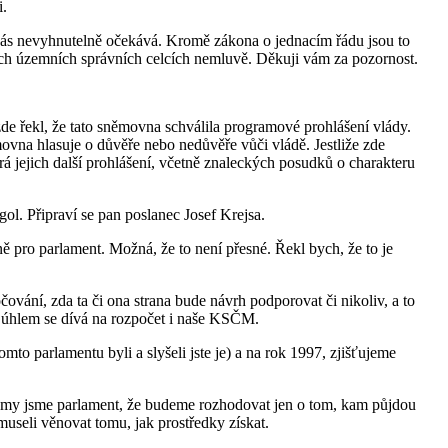
i.
nás nevyhnutelně očekává. Kromě zákona o jednacím řádu jsou to
šších územních správních celcích nemluvě. Děkuji vám za pozornost.
 řekl, že tato sněmovna schválila programové prohlášení vlády.
ovna hlasuje o důvěře nebo nedůvěře vůči vládě. Jestliže zde
erá jejich další prohlášení, včetně znaleckých posudků o charakteru
l. Připraví se pan poslanec Josef Krejsa.
ě pro parlament. Možná, že to není přesné. Řekl bych, že to je
čování, zda ta či ona strana bude návrh podporovat či nikoliv, a to
m úhlem se dívá na rozpočet i naše KSČM.
o parlamentu byli a slyšeli jste je) a na rok 1997, zjišťujeme
že my jsme parlament, že budeme rozhodovat jen o tom, kam půjdou
e museli věnovat tomu, jak prostředky získat.