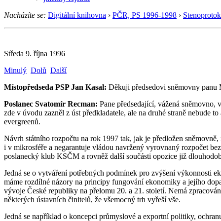
Nacházíte se:
Digitální knihovna
›
PČR, PS 1996-1998
›
Stenoprotok
Středa 9. října 1996
Minulý
Dolů
Další
Místopředseda PSP Jan Kasal:
Děkuji předsedovi sněmovny panu Mi
Poslanec Svatomír Recman:
Pane předsedající, vážená sněmovno, vl
zde v úvodu zazněl z úst předkladatele, ale na druhé straně nebude to
evergreenů.
Návrh státního rozpočtu na rok 1997 tak, jak je předložen sněmovně
i v mikrosféře a negarantuje vládou navržený vyrovnaný rozpočet bez 
poslanecký klub KSČM a rovněž další součásti opozice již dlouhodob
Jedná se o vytváření potřebných podmínek pro zvýšení výkonnosti eko
máme rozdílné názory na principy fungování ekonomiky a jejího dopad
vývoje České republiky na přelomu 20. a 21. století. Nemá zpracován
některých ústavních činitelů, že všemocný trh vyřeší vše.
Jedná se například o koncepci průmyslové a exportní politiky, ochranu