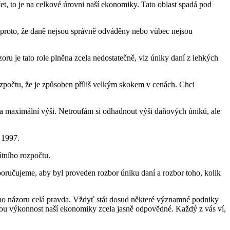
čet, to je na celkové úrovni naší ekonomiky. Tato oblast spadá pod
o proto, že daně nejsou správně odváděny nebo vůbec nejsou
oru je tato role plněna zcela nedostatečně, viz úniky daní z lehkých
ozpočtu, že je způsoben příliš velkým skokem v cenách. Chci
na maximální výši. Netroufám si odhadnout výši daňových úniků, ale
 1997.
átního rozpočtu.
oručujeme, aby byl proveden rozbor úniku daní a rozbor toho, kolik
e mého názoru celá pravda. Vždyť stát dosud některé významné podniky
ízkou výkonnost naší ekonomiky zcela jasně odpovědné. Každý z vás ví,