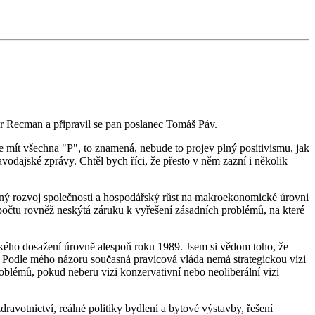
r Recman a připravil se pan poslanec Tomáš Páv.
 mít všechna "P", to znamená, nebude to projev plný positivismu, jak
vodajské zprávy. Chtěl bych říci, že přesto v něm zazní i několik
aný rozvoj společnosti a hospodářský růst na makroekonomické úrovni
zpočtu rovněž neskýtá záruku k vyřešení zásadních problémů, na které
zkého dosažení úrovně alespoň roku 1989. Jsem si vědom toho, že
. Podle mého názoru současná pravicová vláda nemá strategickou vizi
oblémů, pokud neberu vizi konzervativní nebo neoliberální vizi
ravotnictví, reálné politiky bydlení a bytové výstavby, řešení