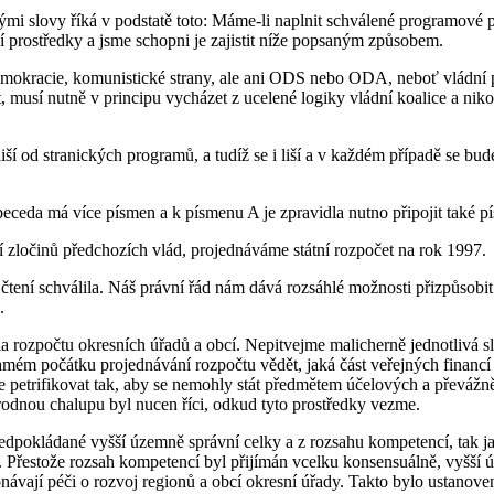
mi slovy říká v podstatě toto: Máme-li naplnit schválené programové pro
 prostředky a jsme schopni je zajistit níže popsaným způsobem.
emokracie, komunistické strany, ale ani ODS nebo ODA, neboť vládní p
 musí nutně v principu vycházet z ucelené logiky vládní koalice a nikol
iší od stranických programů, a tudíž se i liší a v každém případě se bude
eceda má více písmen a k písmenu A je zpravidla nutno připojit také 
í zločinů předchozích vlád, projednáváme státní rozpočet na rok 1997.
ení schválila. Náš právní řád nám dává rozsáhlé možnosti přizpůsobit 
.
a rozpočtu okresních úřadů a obcí. Nepitvejme malicherně jednotlivá s
mém počátku projednávání rozpočtu vědět, jaká část veřejných financí 
petrifikovat tak, aby se nemohly stát předmětem účelových a převážně
 rodnou chalupu byl nucen říci, odkud tyto prostředky vezme.
ředpokládané vyšší územně správní celky a z rozsahu kompetencí, tak
Přestože rozsah kompetencí byl přijímán vcelku konsensuálně, vyšší 
konávají péči o rozvoj regionů a obcí okresní úřady. Takto bylo ustanov