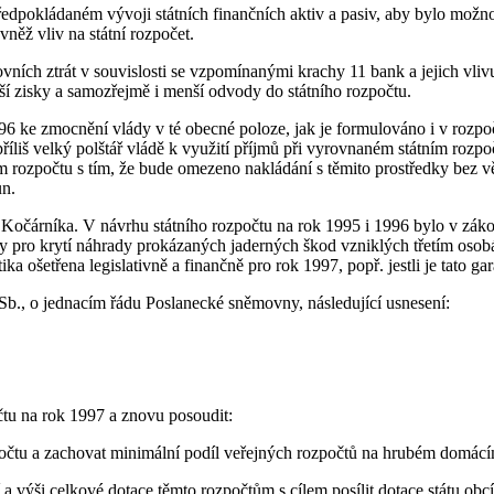
ředpokládaném vývoji státních finančních aktiv a pasiv, aby bylo možn
něž vliv na státní rozpočet.
vních ztrát v souvislosti se vzpomínanými krachy 11 bank a jejich vli
nší zisky a samozřejmě i menší odvody do státního rozpočtu.
96 ke zmocnění vlády v té obecné poloze, jak je formulováno i v rozpo
 příliš velký polštář vládě k využití příjmů při vyrovnaném státním r
ém rozpočtu s tím, že bude omezeno nakládání s těmito prostředky bez
un.
 Kočárníka. V návrhu státního rozpočtu na rok 1995 i 1996 bylo v zák
y pro krytí náhrady prokázaných jaderných škod vzniklých třetím osobá
ka ošetřena legislativně a finančně pro rok 1997, popř. jestli je tato ga
b., o jednacím řádu Poslanecké sněmovny, následující usnesení:
čtu na rok 1997 a znovu posoudit:
zpočtu a zachovat minimální podíl veřejných rozpočtů na hrubém domá
í a výši celkové dotace těmto rozpočtům s cílem posílit dotace státu o