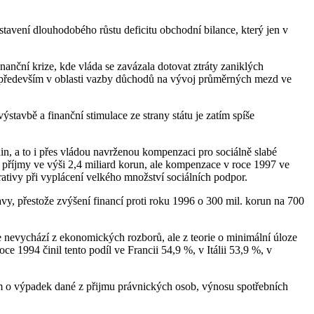
astavení dlouhodobého růstu deficitu obchodní bilance, který jen v
inanční krize, kde vláda se zavázala dotovat ztráty zaniklých
j, především v oblasti vazby důchodů na vývoj průměrných mezd ve
stavbě a finanční stimulace ze strany státu je zatím spíše
n, a to i přes vládou navrženou kompenzaci pro sociálně slabé
t příjmy ve výši 2,4 miliard korun, ale kompenzace v roce 1997 ve
rativy při vyplácení velkého množství sociálních podpor.
avy, přestože zvýšení financí proti roku 1996 o 300 mil. korun na 700
nevychází z ekonomických rozborů, ale z teorie o minimální úloze
ce 1994 činil tento podíl ve Francii 54,9 %, v Itálii 53,9 %, v
ím o výpadek dané z přijmu právnických osob, výnosu spotřebních