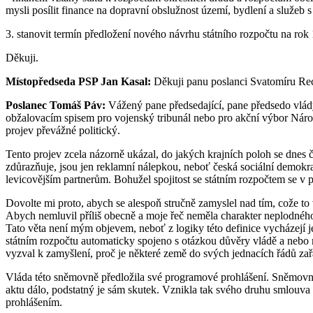
mysli posílit finance na dopravní obslužnost území, bydlení a služeb s
3. stanovit termín předložení nového návrhu státního rozpočtu na ro
Děkuji.
Místopředseda PSP Jan Kasal:
Děkuji panu poslanci Svatomíru Recm
Poslanec Tomáš Páv:
Vážený pane předsedající, pane předsedo vlád
obžalovacím spisem pro vojenský tribunál nebo pro akční výbor Národn
projev převážné politický.
Tento projev zcela názorně ukázal, do jakých krajních poloh se dnes č
zdůrazňuje, jsou jen reklamní nálepkou, neboť česká sociální demokrac
levicovějším partnerům. Bohužel spojitost se státním rozpočtem se v p
Dovolte mi proto, abych se alespoň stručně zamyslel nad tím, cože to
Abych nemluvil příliš obecně a moje řeč neměla charakter neplodného 
Tato věta není mým objevem, neboť z logiky této definice vycházejí j
státním rozpočtu automaticky spojeno s otázkou důvěry vládě a nebo 
vyzval k zamyšlení, proč je některé země do svých jednacích řádů zař
Vláda této sněmovně předložila své programové prohlášení. Sněmovna to
aktu dálo, podstatný je sám skutek. Vznikla tak svého druhu smlouv
prohlášením.