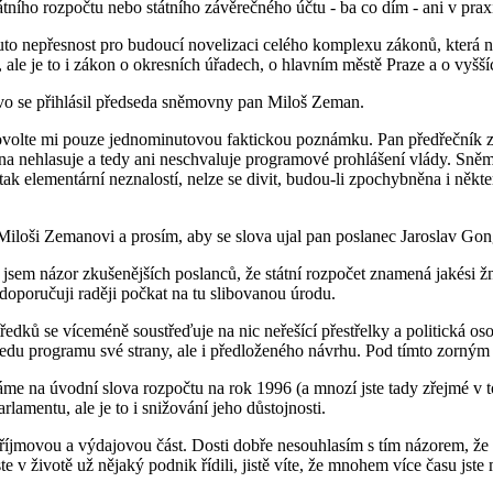
tního rozpočtu nebo státního závěrečného účtu - ba co dím - ani v prax
to nepřesnost pro budoucí novelizaci celého komplexu zákonů, která 
k, ale je to i zákon o okresních úřadech, o hlavním městě Praze a o vy
vo se přihlásil předseda sněmovny pan Miloš Zeman.
volte mi pouze jednominutovou faktickou poznámku. Pan předřečník zde
na nehlasuje a tedy ani neschvaluje programové prohlášení vlády. Sněm
s tak elementární neznalostí, nelze se divit, budou-li zpochybněna i někt
oši Zemanovi a prosím, aby se slova ujal pan poslanec Jaroslav Gongo
jsem názor zkušenějších poslanců, že státní rozpočet znamená jakési žn
o doporučuji raději počkat na tu slibovanou úrodu.
ředků se víceméně soustřeďuje na nic neřešící přestřelky a politická oso
ledu programu své strany, ale i předloženého návrhu. Pod tímto zorný
na úvodní slova rozpočtu na rok 1996 (a mnozí jste tady zřejmé v tomt
lamentu, ale je to i snižování jeho důstojnosti.
 příjmovou a výdajovou část. Dosti dobře nesouhlasím s tím názorem, 
jste v životě už nějaký podnik řídili, jistě víte, že mnohem více času jst