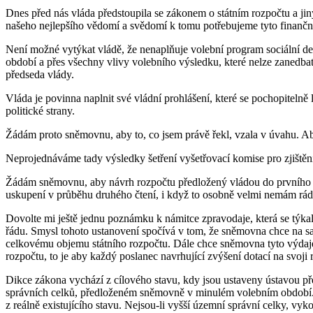
Dnes před nás vláda předstoupila se zákonem o státním rozpočtu a jiný
našeho nejlepšího vědomí a svědomí k tomu potřebujeme tyto finanční
Není možné vytýkat vládě, že nenaplňuje volební program sociální d
období a přes všechny vlivy volebního výsledku, které nelze zanedbat,
předseda vlády.
Vláda je povinna naplnit své vládní prohlášení, které se pochopitelně l
politické strany.
Žádám proto sněmovnu, aby to, co jsem právě řekl, vzala v úvahu. Ab
Neprojednáváme tady výsledky šetření vyšetřovací komise pro zjištěn
Žádám sněmovnu, aby návrh rozpočtu předložený vládou do prvního čt
uskupení v průběhu druhého čtení, i když to osobně velmi nemám rád
Dovolte mi ještě jednu poznámku k námitce zpravodaje, která se týkal
řádu. Smysl tohoto ustanovení spočívá v tom, že sněmovna chce na sa
celkovému objemu státního rozpočtu. Dále chce sněmovna tyto výdaje 
rozpočtu, to je aby každý poslanec navrhující zvýšení dotací na svoji
Dikce zákona vychází z cílového stavu, kdy jsou ustaveny ústavou p
správních celků, předloženém sněmovně v minulém volebním období. 
z reálně existujícího stavu. Nejsou-li vyšší územní správní celky, vy