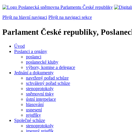
Přejít na hlavní navigaci
Přejít na navigaci sekce
Parlament České republiky, Poslane
Úvod
Poslanci a orgány
poslanci
poslanecké kluby
výbory, komise a delegace
Jednání a dokumenty
navržený pořad schůze
schválený pořad schůze
stenoprotokoly
sněmovní tisky
ústní interpelace
hlasování
usnesení
rejstříky
Společné schůze
stenoprotokoly
jmenný rejstřík