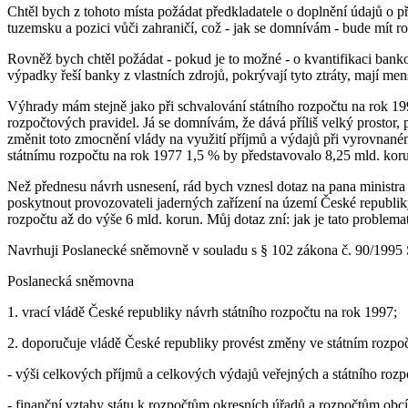
Chtěl bych z tohoto místa požádat předkladatele o doplnění údajů o p
tuzemsku a pozici vůči zahraničí, což - jak se domnívám - bude mít rov
Rovněž bych chtěl požádat - pokud je to možné - o kvantifikaci banko
výpadky řeší banky z vlastních zdrojů, pokrývají tyto ztráty, mají me
Výhrady mám stejně jako při schvalování státního rozpočtu na rok 19
rozpočtových pravidel. Já se domnívám, že dává příliš velký prostor,
změnit toto zmocnění vlády na využití příjmů a výdajů při vyrovnan
státnímu rozpočtu na rok 1977 1,5 % by představovalo 8,25 mld. kor
Než přednesu návrh usnesení, rád bych vznesl dotaz na pana ministra
poskytnout provozovateli jaderných zařízení na území České republik
rozpočtu až do výše 6 mld. korun. Můj dotaz zní: jak je tato problemati
Navrhuji Poslanecké sněmovně v souladu s § 102 zákona č. 90/1995 S
Poslanecká sněmovna
1. vrací vládě České republiky návrh státního rozpočtu na rok 1997;
2. doporučuje vládě České republiky provést změny ve státním rozpo
- výši celkových příjmů a celkových výdajů veřejných a státního ro
- finanční vztahy státu k rozpočtům okresních úřadů a rozpočtům obc