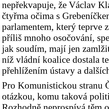
nepřekvapuje, že Václav Kl
čtyřma očima s Grebeníčke
parlamentem, který teprve z
příliš mnoho osočování, spe
jak soudím, mají jen zamlži
níž vládní koalice dostala t
přehlížením ústavy a dalšíc
Pro Komunistickou stranu 
otázkou, komu taková polit
Rozhodně neprospívá těm ob