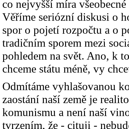
co nejvyšší míra všeobecné 
Věříme seriózní diskusi o h
spor o pojetí rozpočtu a o p
tradičním sporem mezi soci
pohledem na svět. Ano, k t
chceme státu méně, vy chcet
Odmítáme vyhlašovanou konc
zaostání naší země je realit
komunismu a není naší vin
tvrzením, že - cituji - ne