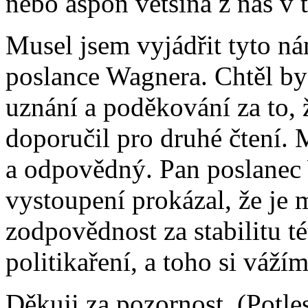
nebo aspoň většina z nás v
Musel jsem vyjádřit tyto n
poslance Wagnera. Chtěl by
uznání a poděkování za to, 
doporučil pro druhé čtení. M
a odpovědný. Pan poslanec
vystoupení prokázal, že je m
zodpovědnost za stabilitu t
politikaření, a toho si vážím
Děkuji za pozornost. (Potle