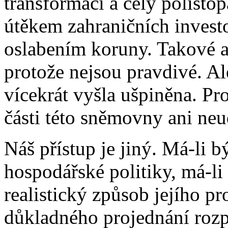
transformací a celý polist
útěkem zahraničních investo
oslabením koruny. Takové a
protože nejsou pravdivé. Al
vícekrát vyšla ušpiněna. P
části této sněmovny ani neu
Náš přístup je jiný. Má-li 
hospodářské politiky, má-li 
realistický způsob jejího p
důkladného projednání rozp