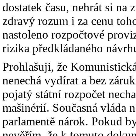
dostatek času, nehrát si na
zdravý rozum i za cenu toh
nastoleno rozpočtové prov
rizika předkládaného návrh
Prohlašuji, že Komunistick
nenechá vydírat a bez záru
pojatý státní rozpočet nechat
mašinérií. Současná vláda 
parlamentě nárok. Pokud by 
nevěřím, že k tomuto doku