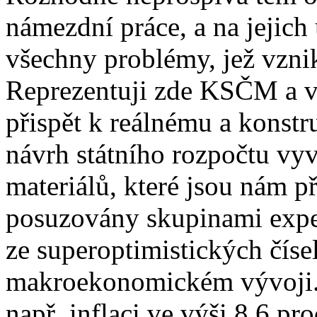
námezdní práce, a na jejich
všechny problémy, jež vznik
Reprezentuji zde KSČM a v
přispět k reálnému a konstr
návrh státního rozpočtu vy
materiálů, které jsou nám p
posuzovány skupinami exper
ze superoptimistických čísel
makroekonomickém vývoji.
např. inflaci ve výši 8,6 pr