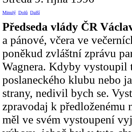
Minulý
Dolů
Další
Předseda vlády ČR Václa
a pánové, včera ve večerníc
poněkud zvláštní zprávu pa
Wagnera. Kdyby vystoupil t
poslaneckého klubu nebo ja
strany, nedivil bych se. Vys
zpravodaj k předloženému 
měl ve svém vystoupení vyj