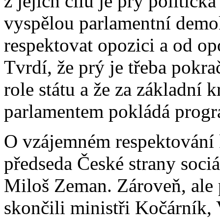
z jejich cílů je prý politick
vyspělou parlamentní demok
respektovat opozici a od op
Tvrdí, že prý je třeba pokr
role státu a že za základní 
parlamentem pokládá progr
O vzájemném respektování k
předseda České strany soci
Miloš Zeman. Zároveň, ale 
skončili ministři Kočárník,