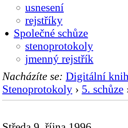
usnesení
rejstříky
Společné schůze
stenoprotokoly
jmenný rejstřík
Nacházíte se:
Digitální kni
Stenoprotokoly
›
5. schůze
Středa 9. října 1996