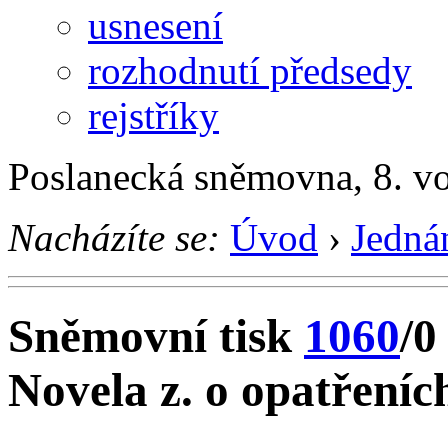
usnesení
rozhodnutí předsedy
rejstříky
Poslanecká sněmovna, 8. v
Nacházíte se:
Úvod
›
Jedná
Sněmovní tisk
1060
/0
Novela z. o opatřeních