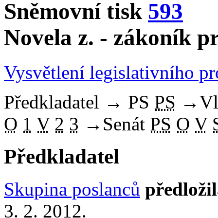
Sněmovní tisk
593
Novela z. - zákoník p
Vysvětlení legislativního p
Předkladatel
→
PS
PS
→
Vl
O
1
V
2
3
→
Senát
PS
O
V
Předkladatel
Skupina poslanců
předloži
3. 2. 2012.