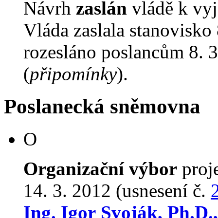
Návrh
zaslán
vládě k vyj
Vláda zaslala stanovisko
rozesláno poslancům 8. 3
(
připomínky
).
Poslanecká sněmovna
O
Organizační výbor
proj
14. 3. 2012 (usnesení č.
Ing. Igor Svoják, Ph.D