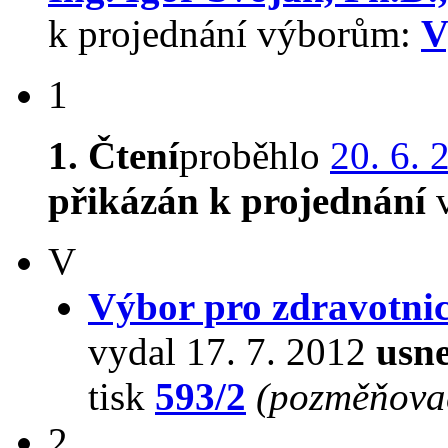
k projednání výborům:
V
1
1. Čtení
proběhlo
20. 6. 
přikázán k projednání
v
V
Výbor pro zdravotnic
vydal 17. 7. 2012
usne
tisk
593/2
(pozměňovac
2