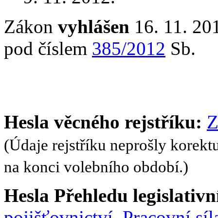
Zákon
vyhlášen
16. 11. 201
pod číslem
385/2012
Sb.
Hesla věcného rejstříku:
Z
(Údaje rejstříku neprošly korekt
na konci volebního období.)
Hesla Přehledu legislativní
pojišťovnictví
,
Pracovní síl