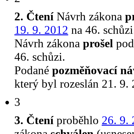
2. Čtení
Návrh zákona
p
19. 9. 2012
na 46. schůzi
Návrh zákona
prošel
podr
46. schůzi.
Podané
pozměňovací ná
který byl rozeslán 21. 9.
3
3. Čtení
proběhlo
26. 9.
zákona
schválen
(usnese