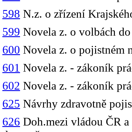
598
N.z. o zřízení Krajskéh
599
Novela z. o volbách do 
600
Novela z. o pojistném n
601
Novela z. - zákoník prá
602
Novela z. - zákoník prá
625
Návrhy zdravotně pojis
626
Doh.mezi vládou ČR a v