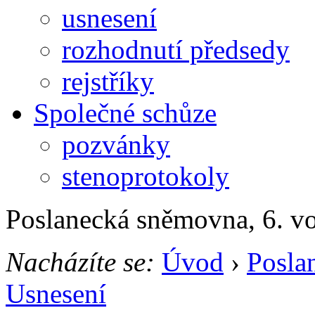
usnesení
rozhodnutí předsedy
rejstříky
Společné schůze
pozvánky
stenoprotokoly
Poslanecká sněmovna, 6. v
Nacházíte se:
Úvod
›
Posla
Usnesení