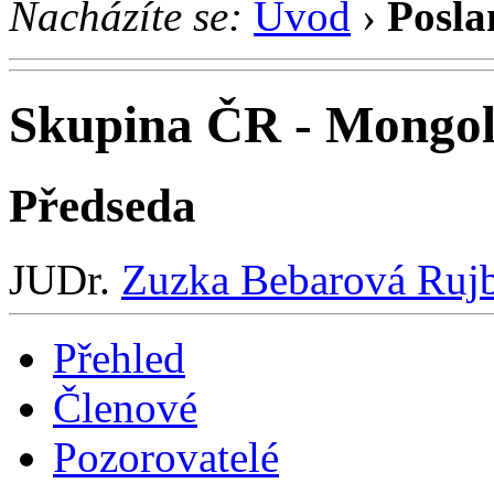
Nacházíte se:
Úvod
›
Posla
Skupina ČR - Mongo
Předseda
JUDr.
Zuzka Bebarová Ruj
Přehled
Členové
Pozorovatelé