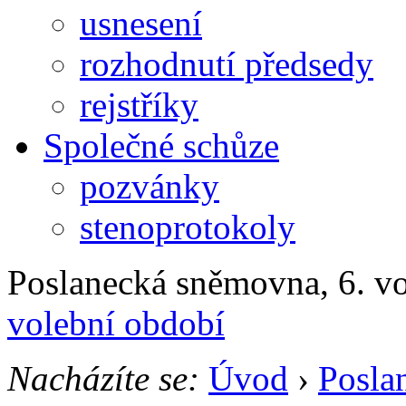
usnesení
rozhodnutí předsedy
rejstříky
Společné schůze
pozvánky
stenoprotokoly
Poslanecká sněmovna, 6. v
volební období
Nacházíte se:
Úvod
›
Posla