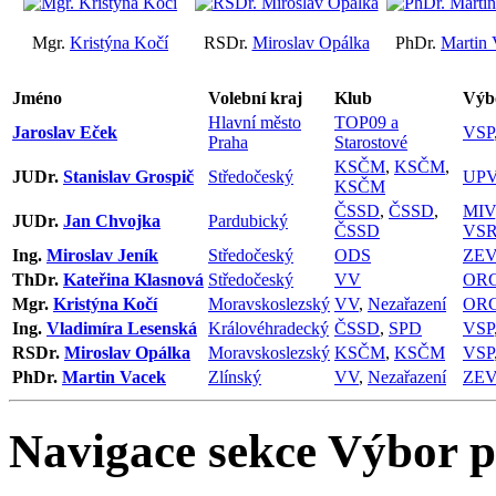
Mgr.
Kristýna Kočí
RSDr.
Miroslav Opálka
PhDr.
Martin 
Jméno
Volební kraj
Klub
Výb
Hlavní město
TOP09 a
Jaroslav Eček
VSP
Praha
Starostové
KSČM
,
KSČM
,
JUDr.
Stanislav Grospič
Středočeský
UP
KSČM
ČSSD
,
ČSSD
,
MIV
JUDr.
Jan Chvojka
Pardubický
ČSSD
VS
Ing.
Miroslav Jeník
Středočeský
ODS
ZEV
ThDr.
Kateřina Klasnová
Středočeský
VV
OR
Mgr.
Kristýna Kočí
Moravskoslezský
VV
,
Nezařazení
OR
Ing.
Vladimíra Lesenská
Královéhradecký
ČSSD
,
SPD
VSP
RSDr.
Miroslav Opálka
Moravskoslezský
KSČM
,
KSČM
VSP
PhDr.
Martin Vacek
Zlínský
VV
,
Nezařazení
ZEV
Navigace sekce
Výbor pr