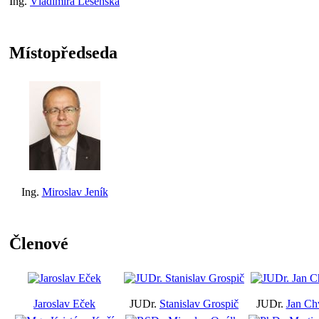
Ing.
Vladimíra Lesenská
Místopředseda
Ing.
Miroslav Jeník
Členové
Jaroslav Eček
JUDr.
Stanislav Grospič
JUDr.
Jan Ch