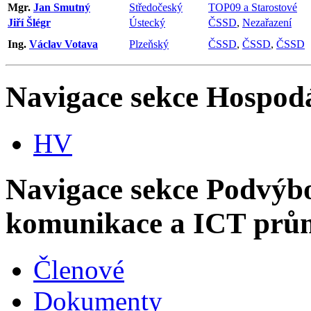
Mgr.
Jan Smutný
Středočeský
TOP09 a Starostové
Jiří Šlégr
Ústecký
ČSSD
,
Nezařazení
Ing.
Václav Votava
Plzeňský
ČSSD
,
ČSSD
,
ČSSD
Navigace sekce
Hospodá
HV
Navigace sekce
Podvýbor
komunikace a ICT prů
Členové
Dokumenty