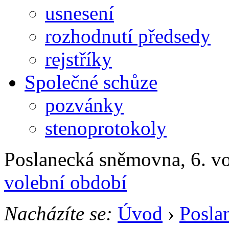
usnesení
rozhodnutí předsedy
rejstříky
Společné schůze
pozvánky
stenoprotokoly
Poslanecká sněmovna, 6. v
volební období
Nacházíte se:
Úvod
›
Posla