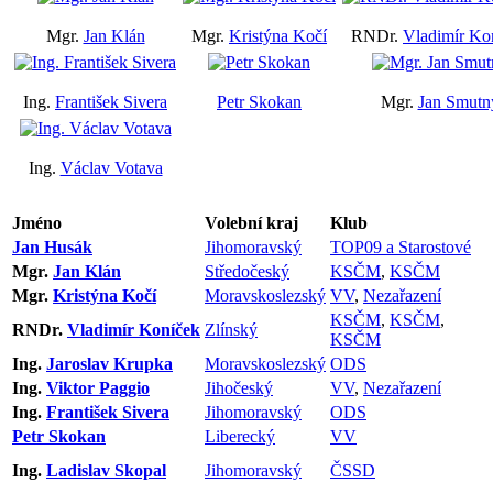
Mgr.
Jan Klán
Mgr.
Kristýna Kočí
RNDr.
Vladimír Ko
Ing.
František Sivera
Petr Skokan
Mgr.
Jan Smutn
Ing.
Václav Votava
Jméno
Volební kraj
Klub
Jan Husák
Jihomoravský
TOP09 a Starostové
Mgr.
Jan Klán
Středočeský
KSČM
,
KSČM
Mgr.
Kristýna Kočí
Moravskoslezský
VV
,
Nezařazení
KSČM
,
KSČM
,
RNDr.
Vladimír Koníček
Zlínský
KSČM
Ing.
Jaroslav Krupka
Moravskoslezský
ODS
Ing.
Viktor Paggio
Jihočeský
VV
,
Nezařazení
Ing.
František Sivera
Jihomoravský
ODS
Petr Skokan
Liberecký
VV
Ing.
Ladislav Skopal
Jihomoravský
ČSSD