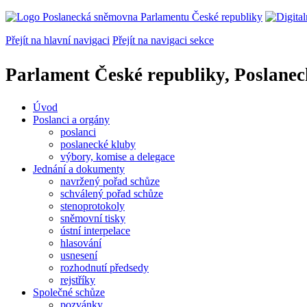
Přejít na hlavní navigaci
Přejít na navigaci sekce
Parlament České republiky, Poslane
Úvod
Poslanci a orgány
poslanci
poslanecké kluby
výbory, komise a delegace
Jednání a dokumenty
navržený pořad schůze
schválený pořad schůze
stenoprotokoly
sněmovní tisky
ústní interpelace
hlasování
usnesení
rozhodnutí předsedy
rejstříky
Společné schůze
pozvánky