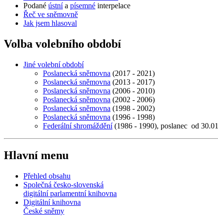
Podané
ústní
a
písemné
interpelace
Řeč ve sněmovně
Jak jsem hlasoval
Volba volebního období
Jiné volební období
Poslanecká sněmovna
(2017 - 2021)
Poslanecká sněmovna
(2013 - 2017)
Poslanecká sněmovna
(2006 - 2010)
Poslanecká sněmovna
(2002 - 2006)
Poslanecká sněmovna
(1998 - 2002)
Poslanecká sněmovna
(1996 - 1998)
Federální shromáždění
(1986 - 1990), poslanec od 30.0
Hlavní menu
Přehled obsahu
Společná česko-slovenská
digitální parlamentní knihovna
Digitální knihovna
České sněmy