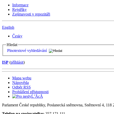
Informace
Rejstříky
Zajímavosti v repozitáři
English
Česky
Hledat
Plnotextové vyhledávání
ISP
(
příhlásit
)
Mapa webu
Nápověda
Odběr RSS
Prohlášení přístupnosti
Parlament České republiky, Poslanecká sněmovna, Sněmovní 4, 118 2
Telefon na spojovatelku:
257 171 111