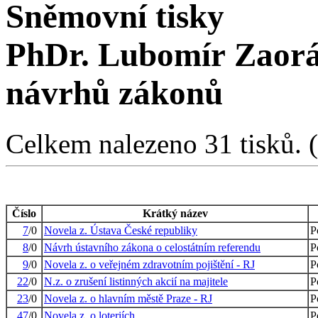
Sněmovní tisky
PhDr. Lubomír Zaorá
návrhů zákonů
Celkem nalezeno 31 tisků. (1
Číslo
Krátký název
7
/0
Novela z. Ústava České republiky
P
8
/0
Návrh ústavního zákona o celostátním referendu
P
9
/0
Novela z. o veřejném zdravotním pojištění - RJ
P
22
/0
N.z. o zrušení listinných akcií na majitele
P
23
/0
Novela z. o hlavním městě Praze - RJ
P
47
/0
Novela z. o loteriích
P