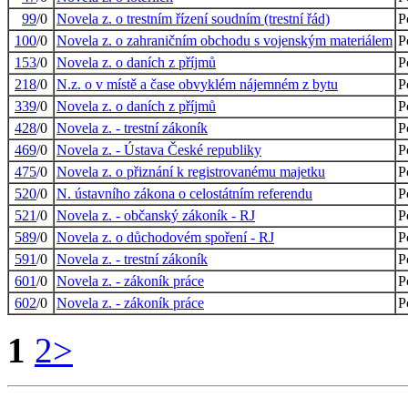
99
/0
Novela z. o trestním řízení soudním (trestní řád)
P
100
/0
Novela z. o zahraničním obchodu s vojenským materiálem
P
153
/0
Novela z. o daních z příjmů
P
218
/0
N.z. o v místě a čase obvyklém nájemném z bytu
P
339
/0
Novela z. o daních z příjmů
P
428
/0
Novela z. - trestní zákoník
P
469
/0
Novela z. - Ústava České republiky
P
475
/0
Novela z. o přiznání k registrovanému majetku
P
520
/0
N. ústavního zákona o celostátním referendu
P
521
/0
Novela z. - občanský zákoník - RJ
P
589
/0
Novela z. o důchodovém spoření - RJ
P
591
/0
Novela z. - trestní zákoník
P
601
/0
Novela z. - zákoník práce
P
602
/0
Novela z. - zákoník práce
P
1
2
>