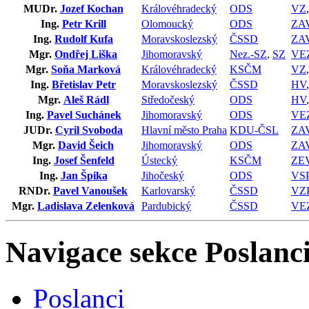
MUDr.
Jozef Kochan
Královéhradecký
ODS
VZ
Ing.
Petr Krill
Olomoucký
ODS
ZA
Ing.
Rudolf Kufa
Moravskoslezský
ČSSD
ZA
Mgr.
Ondřej Liška
Jihomoravský
Nez.-SZ
,
SZ
VE
Mgr.
Soňa Marková
Královéhradecký
KSČM
VZ
Ing.
Břetislav Petr
Moravskoslezský
ČSSD
HV
Mgr.
Aleš Rádl
Středočeský
ODS
HV
Ing.
Pavel Suchánek
Jihomoravský
ODS
VE
JUDr.
Cyril Svoboda
Hlavní město Praha
KDU-ČSL
ZA
Mgr.
David Šeich
Jihomoravský
ODS
ZA
Ing.
Josef Šenfeld
Ústecký
KSČM
ZE
Ing.
Jan Špika
Jihočeský
ODS
VS
RNDr.
Pavel Vanoušek
Karlovarský
ČSSD
VZ
Mgr.
Ladislava Zelenková
Pardubický
ČSSD
VE
Navigace sekce
Poslanci
Poslanci