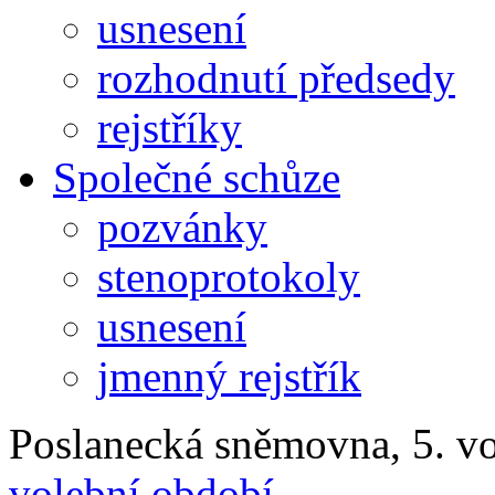
usnesení
rozhodnutí předsedy
rejstříky
Společné schůze
pozvánky
stenoprotokoly
usnesení
jmenný rejstřík
Poslanecká sněmovna, 5. v
volební období