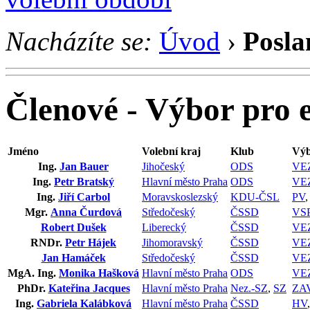
Nacházíte se:
Úvod
›
Posla
Členové - Výbor pro e
Jméno
Volební kraj
Klub
Výb
Ing.
Jan Bauer
Jihočeský
ODS
VE
Ing.
Petr Bratský
Hlavní město Praha
ODS
VE
Ing.
Jiří Carbol
Moravskoslezský
KDU-ČSL
PV
Mgr.
Anna Čurdová
Středočeský
ČSSD
VS
Robert Dušek
Liberecký
ČSSD
VE
RNDr.
Petr Hájek
Jihomoravský
ČSSD
VE
Jan Hamáček
Středočeský
ČSSD
VE
MgA. Ing.
Monika Hašková
Hlavní město Praha
ODS
VE
PhDr.
Kateřina Jacques
Hlavní město Praha
Nez.-SZ
,
SZ
ZA
Ing.
Gabriela Kalábková
Hlavní město Praha
ČSSD
HV