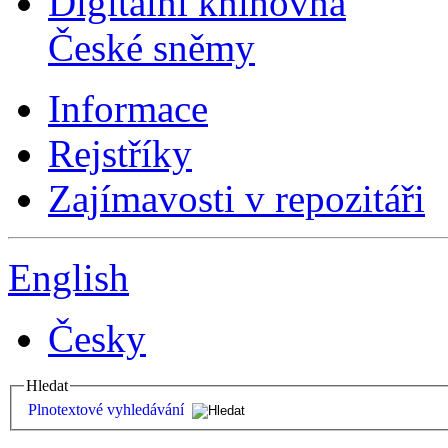
Digitální knihovna
České sněmy
Informace
Rejstříky
Zajímavosti v repozitáři
English
Česky
Hledat
Plnotextové vyhledávání