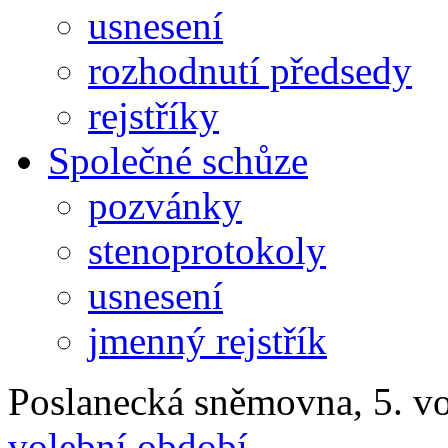
usnesení
rozhodnutí předsedy
rejstříky
Společné schůze
pozvánky
stenoprotokoly
usnesení
jmenný rejstřík
Poslanecká sněmovna, 5. v
volební období