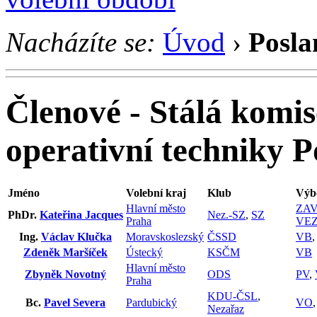
Nacházíte se:
Úvod
›
Posla
Členové - Stálá komis
operativní techniky P
Jméno
Volební kraj
Klub
Výb
Hlavní město
ZAV
PhDr.
Kateřina Jacques
Nez.-SZ
,
SZ
Praha
VE
Ing.
Václav Klučka
Moravskoslezský
ČSSD
VB
Zdeněk Maršíček
Ústecký
KSČM
VB
Hlavní město
Zbyněk Novotný
ODS
PV
,
Praha
KDU-ČSL
,
Bc.
Pavel Severa
Pardubický
VO
Nezařaz