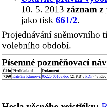
10. 5. 2013
záznam z 
jako tisk
661/2
.
Projednávání sněmovního t
volebního období.
Písemné pozměňovací náv
Číslo
Předkladatel
Dokument
7160
Kateřina Klasnová
05220-05168.doc
(21 KB) /
PDF
(48 KB, 1
Hesla věcného rejstříku:
R