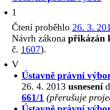
1
Čtení proběhlo
26. 3. 20
Návrh zákona
přikázán 
č.
1607
).
V
Ústavně právní výbo
26. 4. 2013
usnesení
d
661/1
(přerušuje proj
Ústavně právní výbo