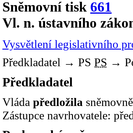
Sněmovní tisk
661
Vl. n. ústavního záko
Vysvětlení legislativního p
Předkladatel
→
PS
PS
→
P
Předkladatel
Vláda
předložila
sněmovně 
Zástupce navrhovatele: před