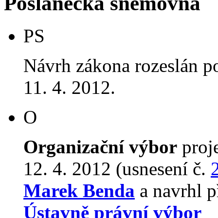
Poslanecká sněmovna
PS
Návrh zákona rozeslán p
11. 4. 2012.
O
Organizační výbor
proj
12. 4. 2012 (usnesení č.
Marek Benda
a navrhl p
Ústavně právní výbor