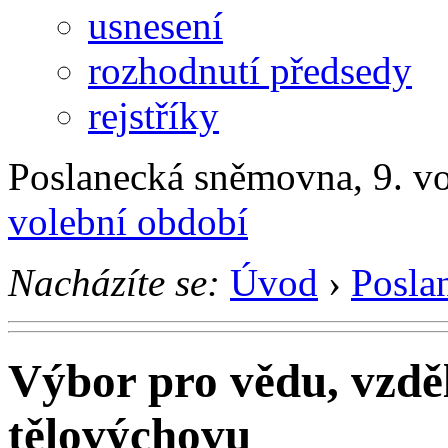
usnesení
rozhodnutí předsedy
rejstříky
Poslanecká sněmovna, 9. v
volební období
Nacházíte se:
Úvod
›
Posla
Výbor pro vědu, vzděl
tělovýchovu