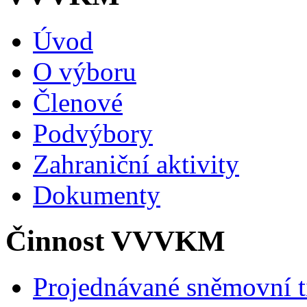
Úvod
O výboru
Členové
Podvýbory
Zahraniční aktivity
Dokumenty
Činnost VVVKM
Projednávané sněmovní t