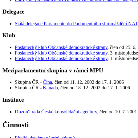
Delegace
Stálá delegace Parlamentu do Parlamentního shromáždění NA
Klub
Poslanecký klub Občanské demokratické strany
, člen od 25. 6
Poslanecký klub Občanské demokratické strany
, 3. místopředs
Poslanecký klub Občanské demokratické strany
, 1. místopředs
Meziparlamentní skupina v rámci MPU
Skupina ČR -
Čína
, člen od 11. 12. 2002 do 17. 1. 2006
Skupina ČR -
Kanada
, člen od 18. 12. 2002 do 17. 1. 2006
Instituce
Dozorčí rada České konsolidační agentury
, člen od 10. 7. 2001
Činnosti
Předkladatelem návrhů zákonů