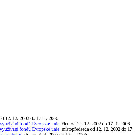
 od 12. 12. 2002 do 17. 1. 2006
 využívání fondů Evropské unie
, člen od 12. 12. 2002 do 17. 1. 2006
 využívání fondů Evropské unie
, místopředseda od 12. 12. 2002 do 17.
ckého útvaru
, člen od 9. 3. 2005 do 17. 1. 2006