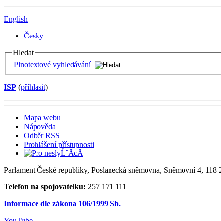
English
Česky
Hledat
Plnotextové vyhledávání
ISP
(
příhlásit
)
Mapa webu
Nápověda
Odběr RSS
Prohlášení přístupnosti
Parlament České republiky, Poslanecká sněmovna, Sněmovní 4, 118 2
Telefon na spojovatelku:
257 171 111
Informace dle zákona 106/1999 Sb.
YouTube