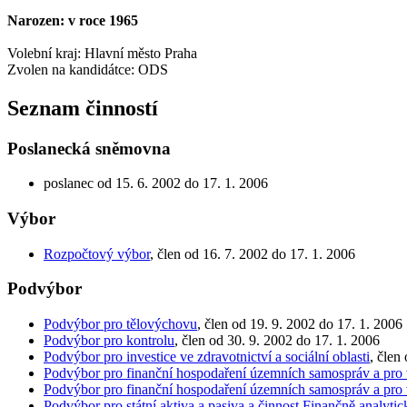
Narozen: v roce 1965
Volební kraj: Hlavní město Praha
Zvolen na kandidátce: ODS
Seznam činností
Poslanecká sněmovna
poslanec od 15. 6. 2002 do 17. 1. 2006
Výbor
Rozpočtový výbor
, člen od 16. 7. 2002 do 17. 1. 2006
Podvýbor
Podvýbor pro tělovýchovu
, člen od 19. 9. 2002 do 17. 1. 2006
Podvýbor pro kontrolu
, člen od 30. 9. 2002 do 17. 1. 2006
Podvýbor pro investice ve zdravotnictví a sociální oblasti
, člen
Podvýbor pro finanční hospodaření územních samospráv a pro
Podvýbor pro finanční hospodaření územních samospráv a pro
Podvýbor pro státní aktiva a pasiva a činnost Finančně analyti