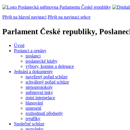
Přejít na hlavní navigaci
Přejít na navigaci sekce
Parlament České republiky, Poslane
Úvod
Poslanci a orgány
poslanci
poslanecké kluby
výbory, komise a delegace
Jednání a dokumenty
navržený pořad schůze
schválený pořad schůze
stenoprotokoly
sněmovní tisky
ústní interpelace
hlasování
usnesení
rozhodnutí předsedy
rejstříky
Společné schůze
pozvánky