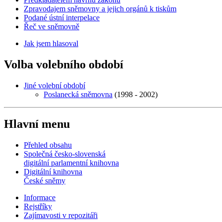
Zpravodajem sněmovny a jejich orgánů k tiskům
Podané ústní interpelace
Řeč ve sněmovně
Jak jsem hlasoval
Volba volebního období
Jiné volební období
Poslanecká sněmovna
(1998 - 2002)
Hlavní menu
Přehled obsahu
Společná česko-slovenská
digitální parlamentní knihovna
Digitální knihovna
České sněmy
Informace
Rejstříky
Zajímavosti v repozitáři