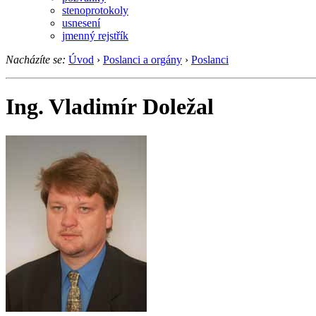
stenoprotokoly
usnesení
jmenný rejstřík
Nacházíte se:
Úvod
›
Poslanci a orgány
›
Poslanci
Ing. Vladimír Doležal