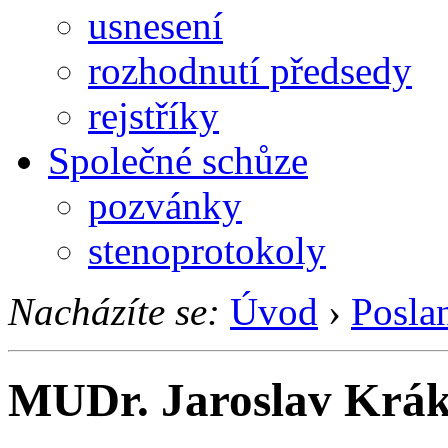
usnesení
rozhodnutí předsedy
rejstříky
Společné schůze
pozvánky
stenoprotokoly
Nacházíte se:
Úvod
›
Posla
MUDr. Jaroslav Krá