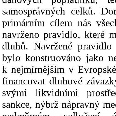
samosprávných celků. Do
primárním cílem nás vše
navrženo pravidlo, které m
dluhů. Navržené pravidlo
bylo konstruováno jako nej
k nejmírnějším v Evropské 
financovat dluhové závazky
svými likvidními prostř
sankce, nýbrž nápravný mec
nadměrném zadlužení 