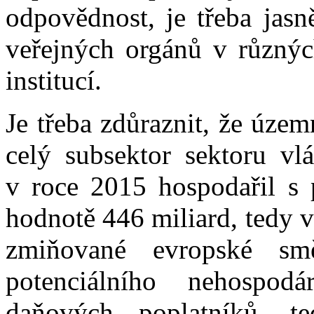
odpovědnost, je třeba jasn
veřejných orgánů v různýc
institucí.
Je třeba zdůraznit, že úze
celý subsektor sektoru vlá
v roce 2015 hospodařil s 
hodnotě 446 miliard, tedy 
zmiňované evropské smě
potenciálního nehospod
daňových poplatníků, t