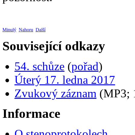
Minulý
Nahoru
Další
Související odkazy
54. schůze
(
pořad
)
Úterý 17. ledna 2017
Zvukový záznam
(MP3;
Informace
O stenoprotokolech