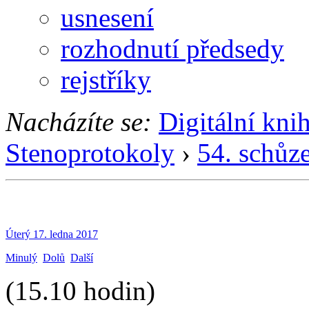
usnesení
rozhodnutí předsedy
rejstříky
Nacházíte se:
Digitální kni
Stenoprotokoly
›
54. schůz
Úterý 17. ledna 2017
Minulý
Dolů
Další
(15.10 hodin)