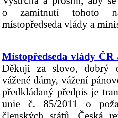
Vystrčila a prosím, aby se
o zamítnutí tohoto n
místopředseda vlády a minis
Místopředseda vlády ČR a
Děkuji za slovo, dobrý d
vážené dámy, vážení pánové
předkládaný předpis je tra
unie č. 85/2011 o poža
členských států. Česká r