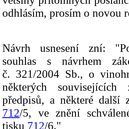
odhlásím, prosím o novou re
Návrh usnesení zní: "P
souhlas s návrhem zá
č. 321/2004 Sb., o vinohr
některých souvisejících
předpisů, a některé další
712
/5, ve znění schvále
tisku
712
/6."