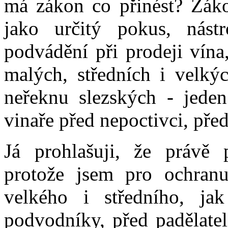
má zákon co přinést? Záko
jako určitý pokus, nástr
podvádění při prodeji vína
malých, středních i velký
neřeknu slezských - jeden
vinaře před nepoctivci, př
Já prohlašuji, že právě 
protože jsem pro ochranu 
velkého i středního, jak
podvodníky, před padělatel