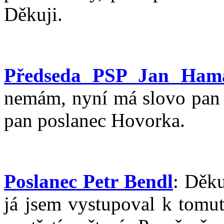
Děkuji.
Předseda PSP Jan Ham
nemám, nyní má slovo pan p
pan poslanec Hovorka.
Poslanec Petr Bendl
: Děku
já jsem vystupoval k tomu