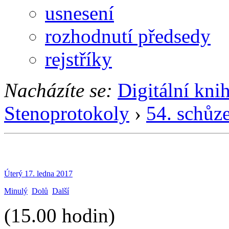
usnesení
rozhodnutí předsedy
rejstříky
Nacházíte se:
Digitální kni
Stenoprotokoly
›
54. schůz
Úterý 17. ledna 2017
Minulý
Dolů
Další
(15.00 hodin)