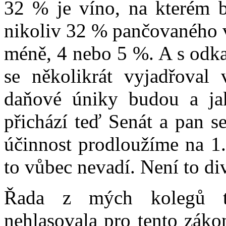
32 % je víno, na kterém b
nikoliv 32 % pančovaného v
méně, 4 nebo 5 %. A s odka
se několikrát vyjadřoval
daňové úniky budou a ja
přichází teď Senát a pan se
účinnost prodloužíme na 1.
to vůbec nevadí. Není to di
Řada z mých kolegů t
nehlasovala pro tento zákon