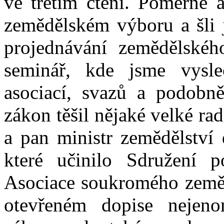
ve třetím čtení. Poměrně 
zemědělském výboru a šli j
projednávání zemědělskéh
seminář, kde jsme vysle
asociací, svazů a podobn
zákon těšil nějaké velké r
a pan ministr zemědělství 
které učinilo Sdružení p
Asociace soukromého zeměd
otevřeném dopise nejenom