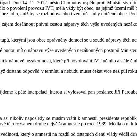
případ. Dne 14. 12. 2012 město Chomutov uspělo proti Ministerstvu f
zhodlo o povolení provozu IVT, měla vždy být obec, na jejímž území m
T bez toho, aniž by se rozhodovacího řízení účastnily dotčené obce. Po
zájem dosáhnout právní cestou nápravy těch výše uvedených nezákonno
postupů, kterými jsou obce oprávněny domoci se u soudů nápravy těch n
eré budou mít o nápravu výše uvedených nezákonných postupů Ministers
ení k nápravě nezákonností, které při povolování IVT učinilo a stále čin
yž dostanu odpověď v termínu a nebudu muset čekat více než půl roku, 
ůjdeme k páté interpelaci, kterou si vylosoval pan poslanec Jiří Paroub
 asi nikoliv naposledy se musím vrátit k amnestii prezidenta republ
vě této rozsahem druhé největší amnestie po roce 1989. Média o ní info
ravedlnosti, který o amnestii na rozdíl od ostatních členů vlády věděl d