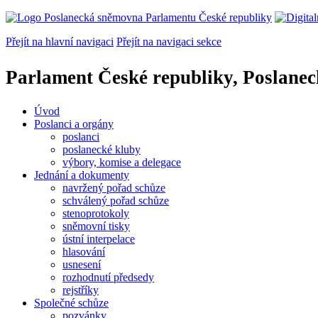
Přejít na hlavní navigaci
Přejít na navigaci sekce
Parlament České republiky, Poslane
Úvod
Poslanci a orgány
poslanci
poslanecké kluby
výbory, komise a delegace
Jednání a dokumenty
navržený pořad schůze
schválený pořad schůze
stenoprotokoly
sněmovní tisky
ústní interpelace
hlasování
usnesení
rozhodnutí předsedy
rejstříky
Společné schůze
pozvánky