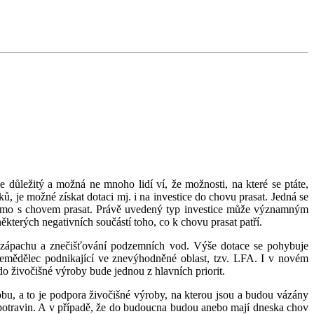
 důležitý a možná ne mnoho lidí ví, že možnosti, na které se ptáte,
ů, je možné získat dotaci mj. i na investice do chovu prasat. Jedná se
h přímo s chovem prasat. Právě uvedený typ investice může významným
ěkterých negativních součástí toho, co k chovu prasat patří.
ou zápachu a znečišťování podzemních vod. Výše dotace se pohybuje
emědělec podnikající ve znevýhodněné oblast, tzv. LFA. I v novém
o živočišné výroby bude jednou z hlavních priorit.
 dobu, a to je podpora živočišné výroby, na kterou jsou a budou vázány
ci potravin. A v případě, že do budoucna budou anebo mají dneska chov