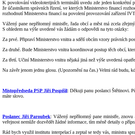
K povolování videoloterijních terminálů uvedu zde jeden konkrétní 
že účastníkem správních řízení, ve kterých Ministerstvo financí ro
rozhodnutí Ministerstva financí na povolení provozování zařízení IV
Vážený pane nepřítomný ministře, řada obcí a měst má zcela zřejmý 
S ohledem na výše uvedené vás žádám o odpovědi na tyto otázky:
Za prvé. Připraví Ministerstvo vnitra a sdělí obcím vzory právních 
Za druhé. Bude Ministerstvo vnitra koordinovat postup těch obcí, kt
Za třetí. Učiní Ministerstvo vnitra nějaká jiná než výše uvedená opatř
Na závěr jenom jednu glosu. (Upozornění na čas.) Velmi rád budu, kd
Místopředseda PSP Jiří Pospíšil
: Děkuji panu poslanci Štětinovi. P
máte slovo.
Poslanec Jiří Paroubek
: Vážený nepřítomný pane ministře, znovu a
veřejnost nemůže dozvědět žádné informace, tím méně detaily o přípra
Rád bych využil institutu interpelací a zeptal se tedy vás, ministra sp