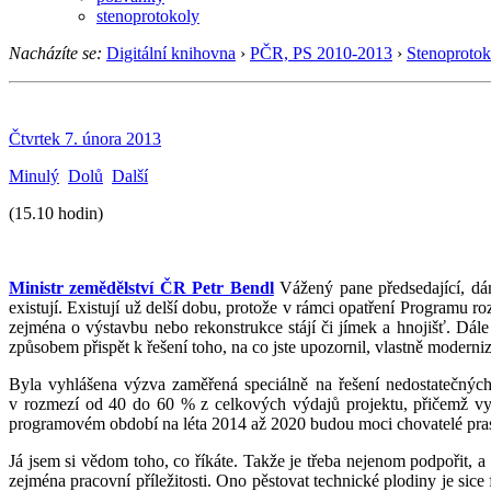
stenoprotokoly
Nacházíte se:
Digitální knihovna
›
PČR, PS 2010-2013
›
Stenoprotok
Čtvrtek 7. února 2013
Minulý
Dolů
Další
(15.10 hodin)
Ministr zemědělství ČR Petr Bendl
Vážený pane předsedající, dám
existují. Existují už delší dobu, protože v rámci opatření Programu r
zejména o výstavbu nebo rekonstrukce stájí či jímek a hnojišť. Dál
způsobem přispět k řešení toho, na co jste upozornil, vlastně moderni
Byla vyhlášena výzva zaměřená speciálně na řešení nedostatečných
v rozmezí od 40 do 60 % z celkových výdajů projektu, přičemž vy
programovém období na léta 2014 až 2020 budou moci chovatelé prasat
Já jsem si vědom toho, co říkáte. Takže je třeba nejenom podpořit, a 
zejména pracovní příležitosti. Ono pěstovat technické plodiny je sic