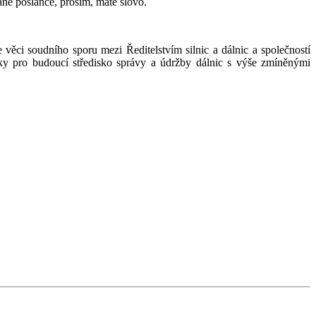
ane poslanče, prosím, máte slovo.
věci soudního sporu mezi Ředitelstvím silnic a dálnic a společností
ky pro budoucí středisko správy a údržby dálnic s výše zmíněnými