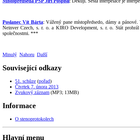
Místopředseda PSP Jiří Pospíšil
: Děkuji. Šestá interpelace je inte
Poslanec Vít Bárta
: Vážený pane místopředsedo, dámy a pánové. Vá
Neinver Czech, s. r. o. a KIRO Development, s. r. o. Stát prohr
společnostmi. ***
Minulý
Nahoru
Další
Související odkazy
51. schůze
(
pořad
)
Čtvrtek 7. února 2013
Zvukový záznam
(MP3; 13MB)
Informace
O stenoprotokolech
Hlavní menu