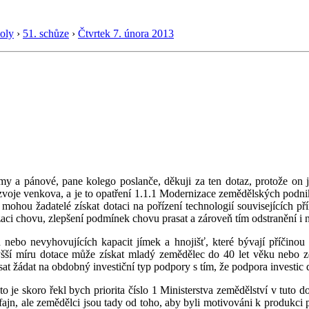
oly
›
51. schůze
›
Čtvrtek 7. února 2013
y a pánové, pane kolego poslanče, děkuji za ten dotaz, protože on je
ozvoje venkova, a je to opatření 1.1.1 Modernizace zemědělských podnik
e mohou žadatelé získat dotaci na pořízení technologií souvisejícíc
zaci chovu, zlepšení podmínek chovu prasat a zároveň tím odstranění i n
 nebo nevyhovujících kapacit jímek a hnojišť, které bývají příčin
šší míru dotace může získat mladý zemědělec do 40 let věku nebo z
 žádat na obdobný investiční typ podpory s tím, že podpora investic d
to je skoro řekl bych priorita číslo 1 Ministerstva zemědělství v tuto
e fajn, ale zemědělci jsou tady od toho, aby byli motivováni k produk