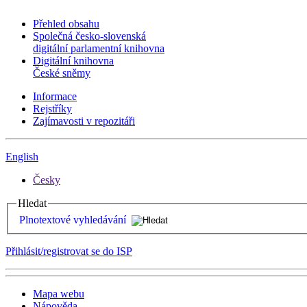
Přehled obsahu
Společná česko-slovenská
digitální parlamentní knihovna
Digitální knihovna
České sněmy
Informace
Rejstříky
Zajímavosti v repozitáři
English
Česky
Hledat
Plnotextové vyhledávání
Přihlásit/registrovat se do ISP
Mapa webu
Nápověda