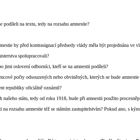
e podíleli na textu, tedy na rozsahu amnestie?
mnestie by před kontrasignací předsedy vlády měla být projednána ve vl
isterstva spolupracovali?
 jimi oslovení odborníci, kteří se na amnestii podíleli?
 rámcové počty odsouzených nebo obviněných, kterých se bude amnestie 
ent republiky oficiálně oznámil?
h našeho státu, tedy od roku 1918, bude při amnestii použito procesněprá
 na rozsahu amnestie též se státním zastupitelstvím? Pokud ano, s kým z