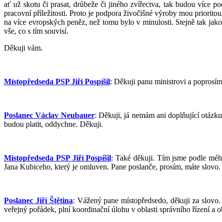
ať už skotu či prasat, drůbeže či jiného zvířectva, tak budou více p
pracovní příležitosti. Proto je podpora živočišné výroby mou priorito
na více evropských peněz, než tomu bylo v minulosti. Stejně tak ja
vše, co s tím souvisí.
Děkuji vám.
Místopředseda PSP Jiří Pospíšil
: Děkuji panu ministrovi a poprosím
Poslanec Václav Neubauer
: Děkuji, já nemám ani doplňující otázk
budou platit, oddychne. Děkuji.
Místopředseda PSP Jiří Pospíšil
: Také děkuji. Tím jsme podle mého n
Jana Kubiceho, který je omluven. Pane poslanče, prosím, máte slovo.
Poslanec Jiří Štětina
: Vážený pane místopředsedo, děkuji za slovo.
veřejný pořádek, plní koordinační úlohu v oblasti správního řízení 