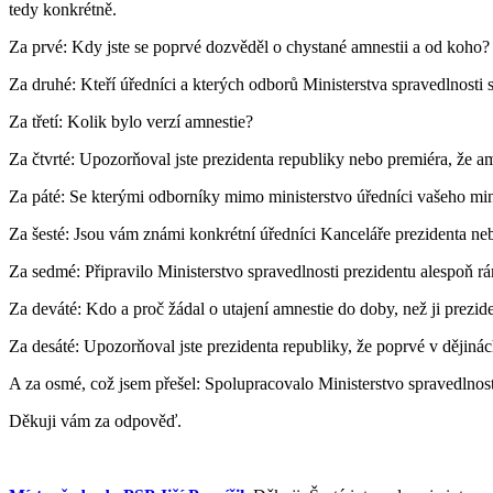
tedy konkrétně.
Za prvé: Kdy jste se poprvé dozvěděl o chystané amnestii a od koho?
Za druhé: Kteří úředníci a kterých odborů Ministerstva spravedlnosti s
Za třetí: Kolik bylo verzí amnestie?
Za čtvrté: Upozorňoval jste prezidenta republiky nebo premiéra, že a
Za páté: Se kterými odborníky mimo ministerstvo úředníci vašeho min
Za šesté: Jsou vám známi konkrétní úředníci Kanceláře prezidenta nebo
Za sedmé: Připravilo Ministerstvo spravedlnosti prezidentu alespoň
Za deváté: Kdo a proč žádal o utajení amnestie do doby, než ji prezid
Za desáté: Upozorňoval jste prezidenta republiky, že poprvé v dějinác
A za osmé, což jsem přešel: Spolupracovalo Ministerstvo spravedlnosti
Děkuji vám za odpověď.