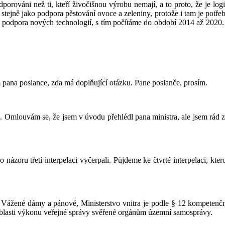
odporováni než ti, kteří živočišnou výrobu nemají, a to proto, že je lo
u stejně jako podpora pěstování ovoce a zeleniny, protože i tam je potř
ko podpora nových technologií, s tím počítáme do období 2014 až 2020.
 pana poslance, zda má doplňující otázku. Pane poslanče, prosím.
u. Omlouvám se, že jsem v úvodu přehlédl pana ministra, ale jsem rád z
ázoru třetí interpelaci vyčerpali. Půjdeme ke čtvrté interpelaci, kterou
 Vážené dámy a pánové, Ministerstvo vnitra je podle § 12 kompetenčn
a oblasti výkonu veřejné správy svěřené orgánům územní samosprávy.