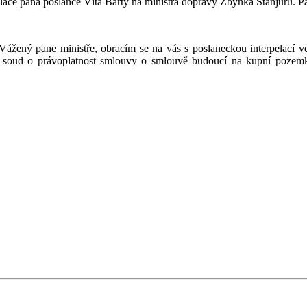
rpelace pana poslance Víta Bárty na ministra dopravy Zbyňka Stanjuru. P
žený pane ministře, obracím se na vás s poslaneckou interpelací ve 
ál soud o právoplatnost smlouvy o smlouvě budoucí na kupní pozem