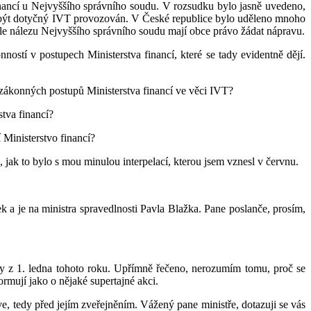
inancí u Nejvyššího správního soudu. V rozsudku bylo jasně uvedeno,
ěl být dotyčný IVT provozován. V České republice bylo uděleno mnoho
dle nálezu Nejvyššího správního soudu mají obce právo žádat nápravu.
stí v postupech Ministerstva financí, které se tady evidentně dějí.
ezákonných postupů Ministerstva financí ve věci IVT?
tva financí?
í Ministerstvo financí?
jak to bylo s mou minulou interpelací, kterou jsem vznesl v červnu.
ek a je na ministra spravedlnosti Pavla Blažka. Pane poslanče, prosím,
iky z 1. ledna tohoto roku. Upřímně řečeno, nerozumím tomu, proč se
rmují jako o nějaké supertajné akci.
říve, tedy před jejím zveřejněním. Vážený pane ministře, dotazuji se vás