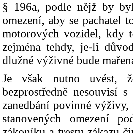
§ 196a, podle nějž by by
omezení, aby se pachatel to
motorových vozidel, kdy t
zejména tehdy, je-li důvo
dlužné výživné bude mařen
Je však nutno uvést, ž
bezprostředně nesouvisí s
zanedbání povinné výživy, 
stanovených omezení pod
zákoníku a trestu zákazu č