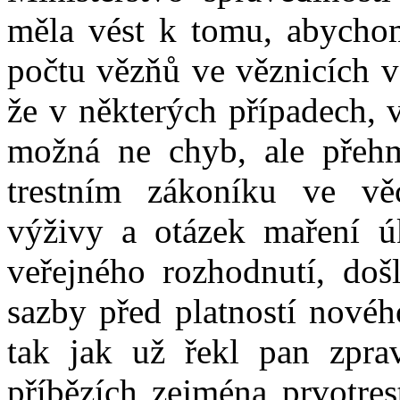
měla vést k tomu, abychom 
počtu vězňů ve věznicích v
že v některých případech, 
možná ne chyb, ale přehm
trestním zákoníku ve vě
výživy a otázek maření úk
veřejného rozhodnutí, doš
sazby před platností novéh
tak jak už řekl pan zpra
příbězích zejména prvotres