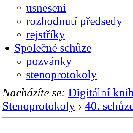
usnesení
rozhodnutí předsedy
rejstříky
Společné schůze
pozvánky
stenoprotokoly
Nacházíte se:
Digitální kni
Stenoprotokoly
›
40. schůz