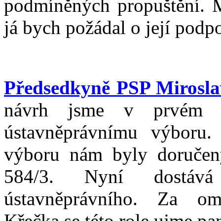
podmíněných propuštění. M
já bych požádal o její podp
Předsedkyně PSP Mirosl
návrh jsme v prvém čt
ústavněprávnímu výboru.
výboru nám byly doručen
584/3. Nyní dostává
ústavněprávního. Za om
Křečka se této role ujme p