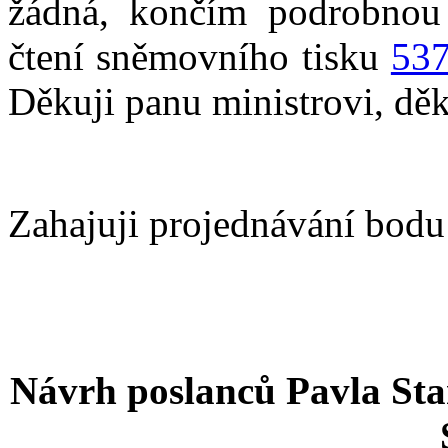
žádná, končím podrobnou
čtení sněmovního tisku
53
Děkuji panu ministrovi, děk
Zahajuji projednávání bodu 
Návrh poslanců Pavla Sta