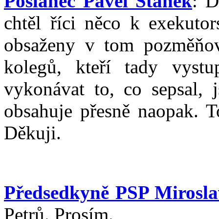
Poslanec Pavel Staněk
: D
chtěl říci něco k exekuto
obsaženy v tom pozměňov
kolegů, kteří tady vyst
vykonávat to, co sepsal, j
obsahuje přesně naopak. To
Děkuji.
Předsedkyně PSP Mirosl
Petrů. Prosím.