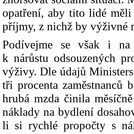
opatření, aby tito lidé měl
příjmy, z nichž by výživné m
Podívejme se však i na 
k nárůstu odsouzených pro
výživy. Dle údajů Ministers
tři procenta zaměstnanců 
hrubá mzda činila měsíčně
náklady na bydlení dosaho
li si rychlé propočty s n