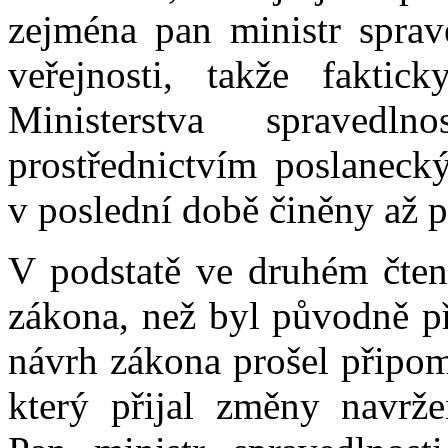
zejména pan ministr sprave
veřejnosti, takže fakti
Ministerstva spraved
prostřednictvím poslaneck
v poslední době činěny až př
V podstatě ve druhém čte
zákona, než byl původně př
návrh zákona prošel připo
který přijal změny navrže