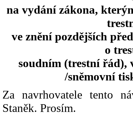
na vydání zákona, kterým
trest
ve znění pozdějších před
o tre
soudním (trestní řád),
/sněmovní ti
Za navrhovatele tento n
Staněk. Prosím.