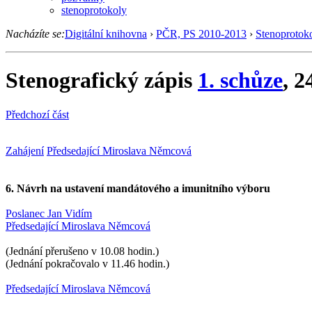
stenoprotokoly
Nacházíte se:
Digitální knihovna
›
PČR, PS 2010-2013
›
Stenoprotok
Stenografický zápis
1. schůze
, 2
Předchozí část
Zahájení
Předsedající Miroslava Němcová
6. Návrh na ustavení mandátového a imunitního výboru
Poslanec Jan Vidím
Předsedající Miroslava Němcová
(Jednání přerušeno v 10.08 hodin.)
(Jednání pokračovalo v 11.46 hodin.)
Předsedající Miroslava Němcová