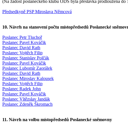
(Na žádost poslaneckého klubu ODS byla přestávka prodloužena do 1
Předsedkyně PSP Miroslava Němcová
10. Návrh na stanovení počtu místopředsedů Poslanecké sněmov
Poslanec Petr Tluchoř
Poslanec Pavel Kováčik
Poslanec David Rath
Poslanec Vojtěch Filip
Poslanec Stanislav Polčák
Poslanec Pavel Kováčik
Poslanec Lubomír Zaorálek
Poslanec David Rath
Poslanec Miroslav Kalousek
Poslanec Vojtěch Filip
Poslanec Radek John
Poslanec Pavel Kováčik
Poslanec Vítězslav Jandák
Poslanec Zdeněk Škromach
11. Návrh na volbu místopředsedů Poslanecké sněmovny