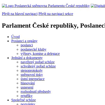
Přejít na hlavní navigaci
Přejít na navigaci sekce
Parlament České republiky, Poslane
Úvod
Poslanci a orgány
poslanci
poslanecké kluby
výbory, komise a delegace
Jednání a dokumenty
navržený pořad schůze
schválený pořad schůze
stenoprotokoly
sněmovní tisky
ústní interpelace
hlasování
usnesení
rozhodnutí předsedy
rejstříky
Společné schůze
pozvánky