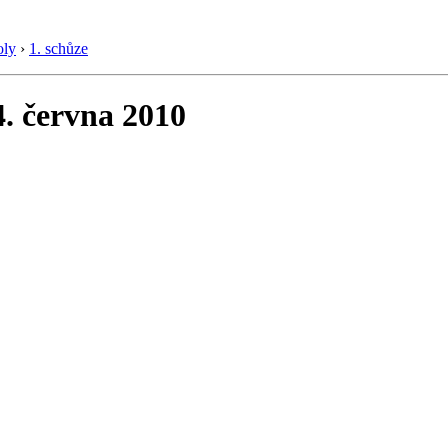
oly
›
1. schůze
4. června 2010