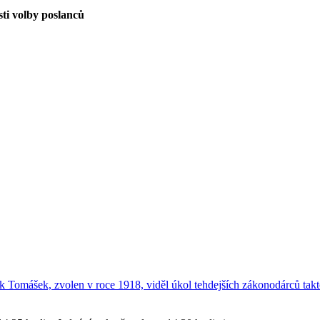
ti volby poslanců
 Tomášek, zvolen v roce 1918, viděl úkol tehdejších zákonodárců tak