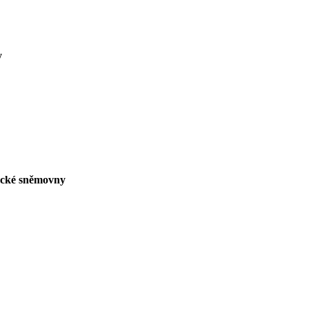
y
necké sněmovny