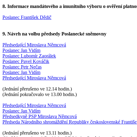
8. Informace mandátového a imunitního výboru o ověření platnos
Poslanec František Dědič
9. Návrh na volbu předsedy Poslanecké sněmovny
Předsedající Miroslava Němcová
Poslanec Jan Vidím
Poslanec Lubomír Zaorálek
Poslanec Pavel Kováčik
Poslanec Petr Nečas
Poslanec Jan Vidím
Předsedající Miroslava Němcová
(Jednání přerušeno ve 12.14 hodin.)
(Jednání pokračovalo ve 13.00 hodin.)
Předsedající Miroslava Němcová
Poslanec Jan Vidím
Předsedkyně PSP Miroslava Němcová
Předseda Národního shromáždění Republiky československé František
(Jednání přerušeno ve 13.11 hodin.)