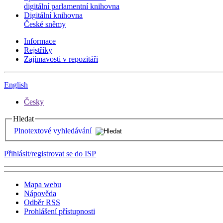
digitální parlamentní knihovna
Digitální knihovna
České sněmy
Informace
Rejstříky
Zajímavosti v repozitáři
English
Česky
Hledat
Plnotextové vyhledávání
Přihlásit/registrovat se do ISP
Mapa webu
Nápověda
Odběr RSS
Prohlášení přístupnosti