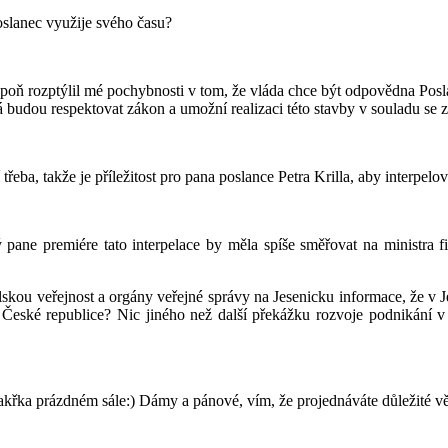
oslanec využije svého času?
espoň rozptýlil mé pochybnosti v tom, že vláda chce být odpovědna Pos
terá budou respektovat zákon a umožní realizaci této stavby v soulad
třeba, takže je příležitost pro pana poslance Petra Krilla, aby interpel
 pane premiére tato interpelace by měla spíše směřovat na ministra f
skou veřejnost a orgány veřejné správy na Jesenicku informace, že v J
eské republice? Nic jiného než další překážku rozvoje podnikání v 
akřka prázdném sále:) Dámy a pánové, vím, že projednáváte důležité věci