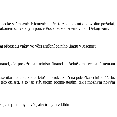
lanecké sněmovně. Nicméně si přes to z tohoto místa dovolím požádat,
u se zákonem schváleným pouze Poslaneckou sněmovnou. Děkuji vám.
oval předsedu vlády ve věci zrušení celního úřadu v Jeseníku.
inancí, ale protože pan ministr financí je řádně omluven a já nemám
eseníku bude ke konci letošního roku zrušena pobočka celního úřadu.
této oblasti, a to jak stávajícím podnikatelům, tak i možným novým
, ale prosil bych vás, aby to bylo v klidu.