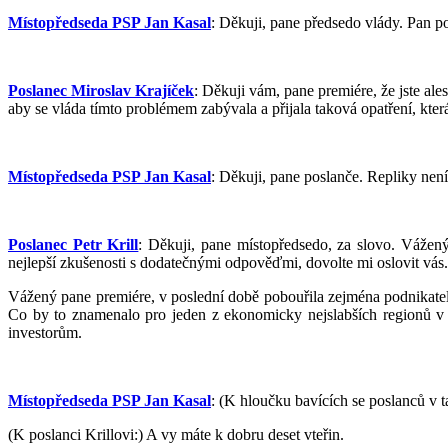
Místopředseda PSP Jan Kasal
: Děkuji, pane předsedo vlády. Pan p
Poslanec Miroslav Krajíček
: Děkuji vám, pane premiére, že jste al
aby se vláda tímto problémem zabývala a přijala taková opatření, k
Místopředseda PSP Jan Kasal
: Děkuji, pane poslanče. Repliky není 
Poslanec Petr Krill
: Děkuji, pane místopředsedo, za slovo. Vážený
nejlepší zkušenosti s dodatečnými odpověďmi, dovolte mi oslovit vás.
Vážený pane premiére, v poslední době pobouřila zejména podnikatel
Co by to znamenalo pro jeden z ekonomicky nejslabších regionů v Č
investorům.
Místopředseda PSP Jan Kasal
: (K hloučku bavících se poslanců v t
(K poslanci Krillovi:) A vy máte k dobru deset vteřin.