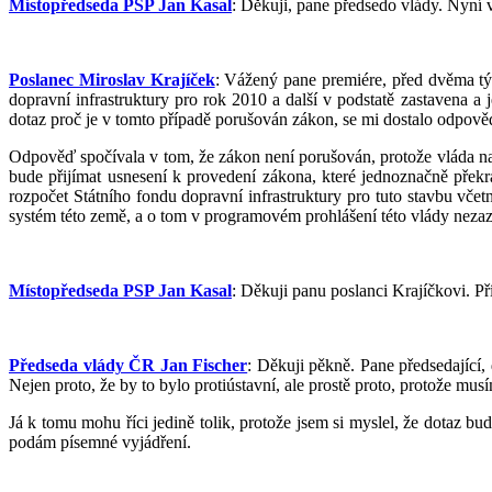
Místopředseda PSP Jan Kasal
: Děkuji, pane předsedo vlády. Nyní v
Poslanec Miroslav Krajíček
: Vážený pane premiére, před dvěma týd
dopravní infrastruktury pro rok 2010 a další v podstatě zastavena a j
dotaz proč je v tomto případě porušován zákon, se mi dostalo odpovědi,
Odpověď spočívala v tom, že zákon není porušován, protože vláda na
bude přijímat usnesení k provedení zákona, které jednoznačně přek
rozpočet Státního fondu dopravní infrastruktury pro tuto stavbu vče
systém této země, a o tom v programovém prohlášení této vlády nezaz
Místopředseda PSP Jan Kasal
: Děkuji panu poslanci Krajíčkovi. Př
Předseda vlády ČR Jan Fischer
: Děkuji pěkně. Pane předsedající,
Nejen proto, že by to bylo protiústavní, ale prostě proto, protože m
Já k tomu mohu říci jedině tolik, protože jsem si myslel, že dotaz bud
podám písemné vyjádření.