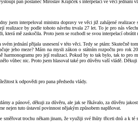
ystoupí pan poslanec Miroslav Krajíček s interpelací ve věci jednání vl
ny jsem interpeloval ministra dopravy ve věci již zahájené realizace
ejí realizace by podle tohoto návrhu trvala 27 let. To je pro nás všec
 která mě zaskočila. Proto jsem se rozhodl se svou interpelací obrátit 
 svém jednání přijala usnesení v této věci. Tedy se ptám: Skutečně to
račuje jeho meze? Mám na mysli zákon o státním rozpočtu pro rok 20
tně harmonogramu pro její realizaci. Pokud by to tak bylo, tak to pr
nělo vůbec nic. Proto jsem hlasoval také pro důvěru vaší vládě. Děkuj
íležitost k odpovědi pro pana předsedu vlády.
 dámy a pánové, děkuji za důvěru, ale jak se říkávalo, za důvěru jak
usíme nejen tuto ústavní povinnost nějakým způsobem naplňovat.
e směřovat trochu někam jinam, že využiji své lhůty třiceti dnů a k té s