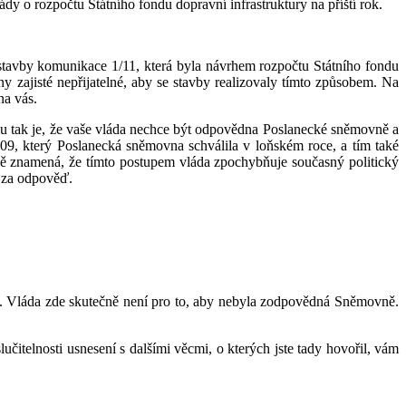
ády o rozpočtu Státního fondu dopravní infrastruktury na příští rok.
 stavby komunikace 1/11, která byla návrhem rozpočtu Státního fondu
hny zajisté nepřijatelné, aby se stavby realizovaly tímto způsobem. Na
na vás.
mu tak je, že vaše vláda nechce být odpovědna Poslanecké sněmovně a
09, který Poslanecká sněmovna schválila v loňském roce, a tím také
o mě znamená, že tímto postupem vláda zpochybňuje současný politický
i za odpověď.
ost. Vláda zde skutečně není pro to, aby nebyla zodpovědná Sněmovně.
lučitelnosti usnesení s dalšími věcmi, o kterých jste tady hovořil, vám