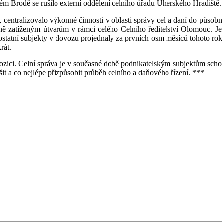
kém Brodě se rušilo externí oddělení celního úřadu Uherského Hradiště.
u, centralizovalo výkonné činnosti v oblasti správy cel a daní do působ
ě zatíženým útvarům v rámci celého Celního ředitelství Olomouc. Jedi
ostatní subjekty v dovozu projednaly za prvních osm měsíců tohoto ro
rát.
ozici. Celní správa je v současné době podnikatelským subjektům schopn
 a co nejlépe přizpůsobit průběh celního a daňového řízení. ***