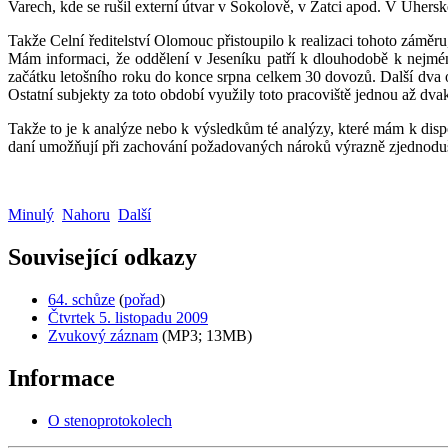
Varech, kde se rušil externí útvar v Sokolově, v Žatci apod. V Uhers
Takže Celní ředitelství Olomouc přistoupilo k realizaci tohoto záměr
Mám informaci, že oddělení v Jeseníku patří k dlouhodobě k nejmén
začátku letošního roku do konce srpna celkem 30 dovozů. Další dva 
Ostatní subjekty za toto období využily toto pracoviště jednou až dvak
Takže to je k analýze nebo k výsledkům té analýzy, které mám k disp
daní umožňují při zachování požadovaných nároků výrazně zjednodušit
Minulý
Nahoru
Další
Související odkazy
64. schůze
(
pořad
)
Čtvrtek 5. listopadu 2009
Zvukový záznam
(MP3; 13MB)
Informace
O stenoprotokolech