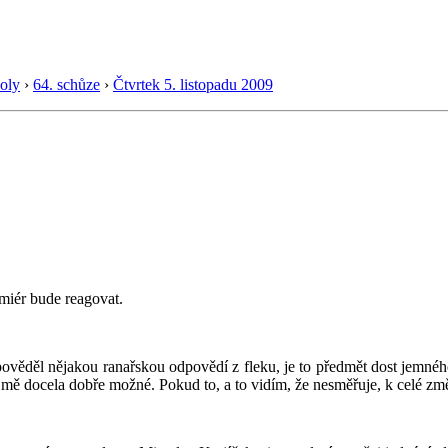
oly
›
64. schůze
›
Čtvrtek 5. listopadu 2009
miér bude reagovat.
ověděl nějakou ranařskou odpovědí z fleku, je to předmět dost jemného j
jmě docela dobře možné. Pokud to, a to vidím, že nesměřuje, k celé změ