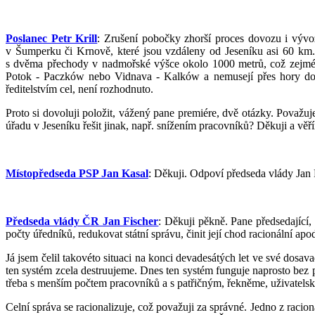
Poslanec Petr Krill
: Zrušení pobočky zhorší proces dovozu i vývoz
v Šumperku či Krnově, které jsou vzdáleny od Jeseníku asi 60 km. 
s dvěma přechody v nadmořské výšce okolo 1000 metrů, což zejmé
Potok - Paczków nebo Vidnava - Kalków a nemusejí přes hory do Čes
ředitelstvím cel, není rozhodnuto.
Proto si dovoluji položit, vážený pane premiére, dvě otázky. Považu
úřadu v Jeseníku řešit jinak, např. snížením pracovníků? Děkuji a věř
Místopředseda PSP Jan Kasal
: Děkuji. Odpoví předseda vlády Jan 
Předseda vlády ČR Jan Fischer
: Děkuji pěkně. Pane předsedající,
počty úředníků, redukovat státní správu, činit její chod racionální ap
Já jsem čelil takovéto situaci na konci devadesátých let ve své dosava
ten systém zcela destruujeme. Dnes ten systém funguje naprosto bez p
třeba s menším počtem pracovníků a s patřičným, řekněme, uživatels
Celní správa se racionalizuje, což považuji za správné. Jedno z racion