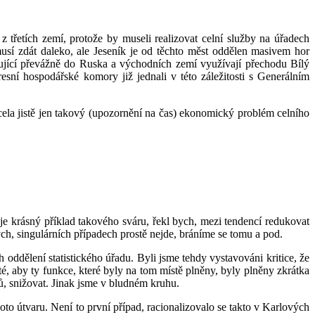
třetích zemí, protože by museli realizovat celní služby na úřadech
usí zdát daleko, ale Jeseník je od těchto měst oddělen masivem hor
ící převážně do Ruska a východních zemí využívají přechodu Bílý
sní hospodářské komory již jednali v této záležitosti s Generálním
cela jistě jen takový (upozornění na čas) ekonomický problém celního
 je krásný příklad takového sváru, řekl bych, mezi tendencí redukovat
vých, singulárních případech prostě nejde, bráníme se tomu a pod.
h oddělení statistického úřadu. Byli jsme tehdy vystavováni kritice, že
é, aby ty funkce, které byly na tom místě plněny, byly plněny zkrátka
, snižovat. Jinak jsme v bludném kruhu.
hoto útvaru. Není to první případ, racionalizovalo se takto v Karlových