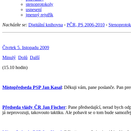
stenoprotokoly
usnesení
jmenný rejstřík
Nacházíte se:
Digitální knihovna
›
PČR, PS 2006-2010
›
Stenoprotok
Čtvrtek 5. listopadu 2009
Minulý
Dolů
Další
(15.10 hodin)
Místopředseda PSP Jan Kasal
: Děkuji vám, pane poslanče. Pan pre
Předseda vlády ČR Jan Fischer
: Pane předsedající, nerad bych odp
já neprovozuji, takovouto taktiku. Ale pobavit se o tom bude samozře