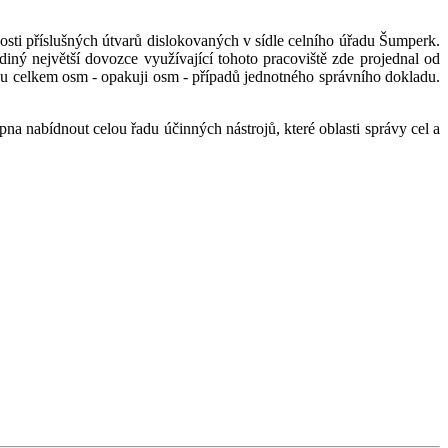
nosti příslušných útvarů dislokovaných v sídle celního úřadu Šumperk.
ný největší dovozce využívající tohoto pracoviště zde projednal od
ku celkem osm - opakuji osm - případů jednotného správního dokladu.
a nabídnout celou řadu účinných nástrojů, které oblasti správy cel a