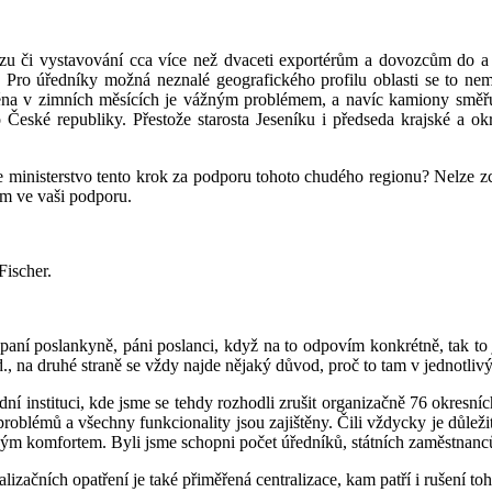
u či vystavování cca více než dvaceti exportérům a dovozcům do a z 
Pro úředníky možná neznalé geografického profilu oblasti se to nem
na v zimních měsících je vážným problémem, a navíc kamiony směřuj
ké republiky. Přestože starosta Jeseníku i předseda krajské a okre
je ministerstvo tento krok za podporu tohoto chudého regionu? Nelze z
ím ve vaši podporu.
Fischer.
 paní poslankyně, páni poslanci, když na to odpovím konkrétně, tak to
od., na druhé straně se vždy najde nějaký důvod, proč to tam v jednotli
dní instituci, kde jsme se tehdy rozhodli zrušit organizačně 76 okresníc
roblémů a všechny funkcionality jsou zajištěny. Čili vždycky je důležit
kým komfortem. Byli jsme schopni počet úředníků, státních zaměstnanců
alizačních opatření je také přiměřená centralizace, kam patří i rušení to