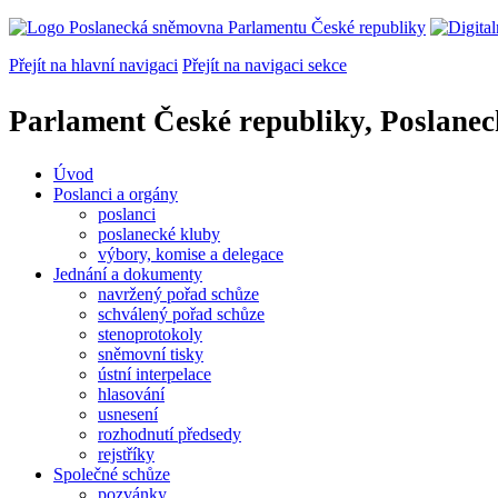
Přejít na hlavní navigaci
Přejít na navigaci sekce
Parlament České republiky, Poslane
Úvod
Poslanci a orgány
poslanci
poslanecké kluby
výbory, komise a delegace
Jednání a dokumenty
navržený pořad schůze
schválený pořad schůze
stenoprotokoly
sněmovní tisky
ústní interpelace
hlasování
usnesení
rozhodnutí předsedy
rejstříky
Společné schůze
pozvánky