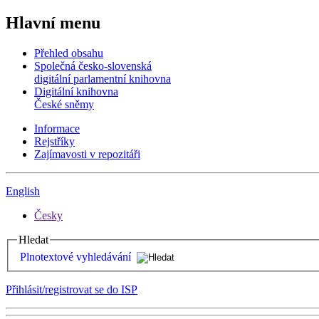
Hlavní menu
Přehled obsahu
Společná česko-slovenská
digitální parlamentní knihovna
Digitální knihovna
České sněmy
Informace
Rejstříky
Zajímavosti v repozitáři
English
Česky
Hledat
Plnotextové vyhledávání
Přihlásit/registrovat se do ISP