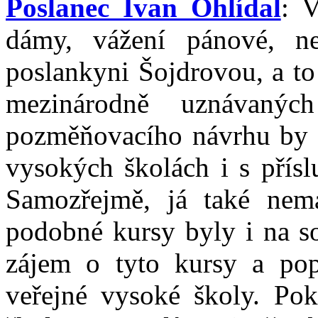
Poslanec Ivan Ohlídal
: V
dámy, vážení pánové, n
poslankyni Šojdrovou, a to n
mezinárodně uznávaný
pozměňovacího návrhu by s
vysokých školách i s přísl
Samozřejmě, já také nem
podobné kursy byly i na s
zájem o tyto kursy a pop
veřejné vysoké školy. Po