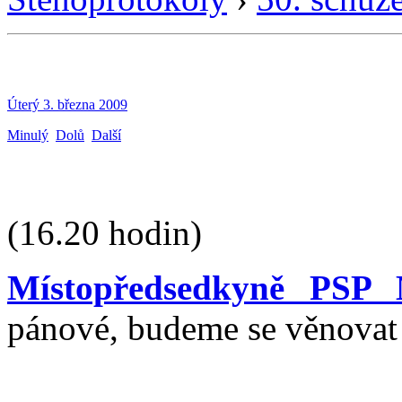
Úterý 3. března 2009
Minulý
Dolů
Další
(16.20 hodin)
Místopředsedkyně PSP 
pánové, budeme se věnovat 