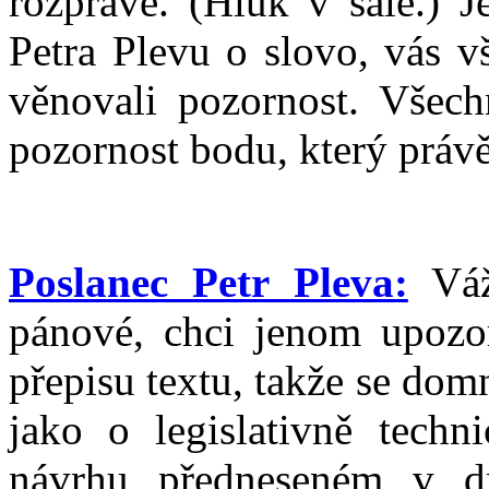
rozpravě. (Hluk v sále.) 
Petra Plevu o slovo, vás 
věnovali pozornost. Všec
pozornost bodu, který právě
Poslanec Petr Pleva:
Váž
pánové, chci jenom upozor
přepisu textu, takže se do
jako o legislativně tech
návrhu předneseném v d