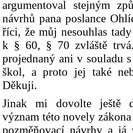
argumentoval stejným zp
návrhů pana poslance Ohlí
říci, že můj nesouhlas tad
k § 60, § 70 zvláště trvá
projednaný ani v souladu s
škol, a proto jej také ne
Děkuji.
Jinak mi dovolte ještě 
význam této novely zákona 
pozměňovací návrhy a já v