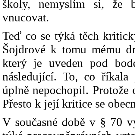
školy, nemyslím si, že 
vnucovat.
Teď co se týká těch kritic
Šojdrové k tomu mému d
který je uveden pod bod
následující. To, co říkal
úplně nepochopil. Protože 
Přesto k její kritice se obe
V současné době v § 70 vy