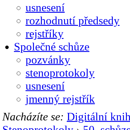
usnesení
rozhodnutí předsedy
rejstříky
Společné schůze
pozvánky
stenoprotokoly
usnesení
jmenný rejstřík
Nacházíte se:
Digitální kni
Stenoprotokoly
›
50. schůz