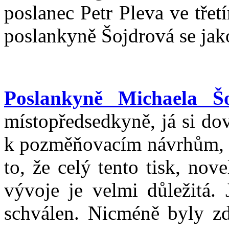
poslanec Petr Pleva ve tře
poslankyně Šojdrová se jako
Poslankyně Michaela Šo
místopředsedkyně, já si dov
k pozměňovacím návrhům, kt
to, že celý tento tisk, no
vývoje je velmi důležitá. 
schválen. Nicméně byly z