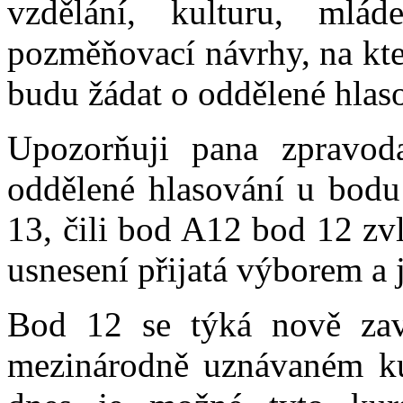
vzdělání, kulturu, mlá
pozměňovací návrhy, na kter
budu žádat o oddělené hlas
Upozorňuji pana zpravod
oddělené hlasování u bodu
13, čili bod A12 bod 12 zv
usnesení přijatá výborem a j
Bod 12 se týká nově zavá
mezinárodně uznávaném kur