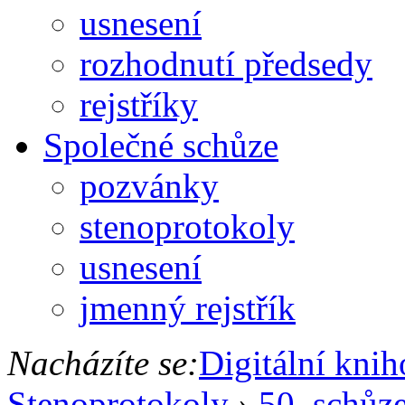
usnesení
rozhodnutí předsedy
rejstříky
Společné schůze
pozvánky
stenoprotokoly
usnesení
jmenný rejstřík
Nacházíte se:
Digitální kni
Stenoprotokoly
›
50. schůz