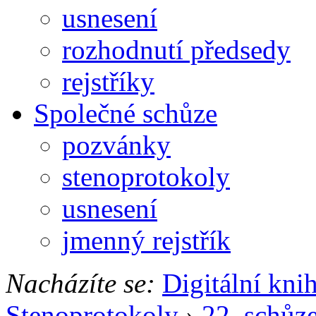
usnesení
rozhodnutí předsedy
rejstříky
Společné schůze
pozvánky
stenoprotokoly
usnesení
jmenný rejstřík
Nacházíte se:
Digitální kni
Stenoprotokoly
›
22. schůz