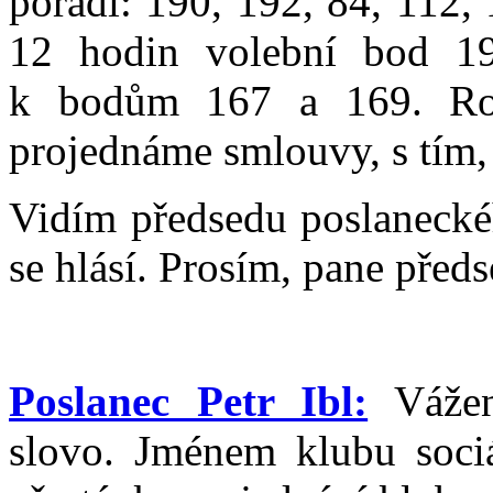
pořadí: 190, 192, 84, 112,
12 hodin volební bod 19
k bodům 167 a 169. Roz
projednáme smlouvy, s tím,
Vidím předsedu poslanecké
se hlásí. Prosím, pane před
Poslanec Petr Ibl:
Vážená
slovo. Jménem klubu soci