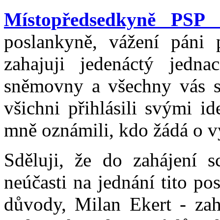
Místopředsedkyně PSP 
poslankyně, vážení páni p
zahajuji jedenáctý jedn
sněmovny a všechny vás sr
všichni přihlásili svými i
mně oznámili, kdo žádá o v
Sděluji, že do zahájení 
neúčasti na jednání tito po
důvody, Milan Ekert - zahr