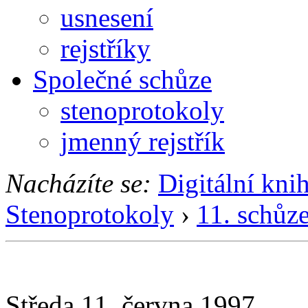
usnesení
rejstříky
Společné schůze
stenoprotokoly
jmenný rejstřík
Nacházíte se:
Digitální kni
Stenoprotokoly
›
11. schůz
Středa 11. června 1997