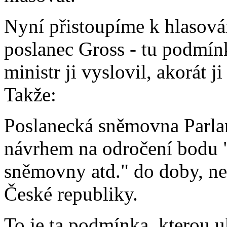
Nyní přistoupíme k hlasová
poslanec Gross - tu podmín
ministr ji vyslovil, akorát 
Takže:
Poslanecká sněmovna Parlam
návrhem na odročení bodu 
sněmovny atd." do doby, než
České republiky.
To je ta podmínka, kterou u