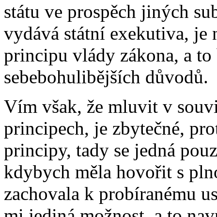
státu ve prospěch jiných s
vydává státní exekutiva, j
principu vlády zákona, a to 
sebebohulibějších důvodů.
Vím však, že mluvit v souv
principech, je zbytečné, pr
principy, tady se jedná pou
kdybych měla hovořit s plno
zachovala k probíranému us
mi jediná možnost, a to nav