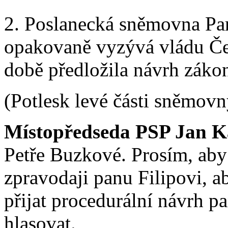
2. Poslanecká sněmovna Pa
opakovaně vyzývá vládu Čes
době předložila návrh záko
(Potlesk levé části sněmovn
Místopředseda PSP Jan K
Petře Buzkové. Prosím, aby
zpravodaji panu Filipovi, 
přijat procedurální návrh p
hlasovat.