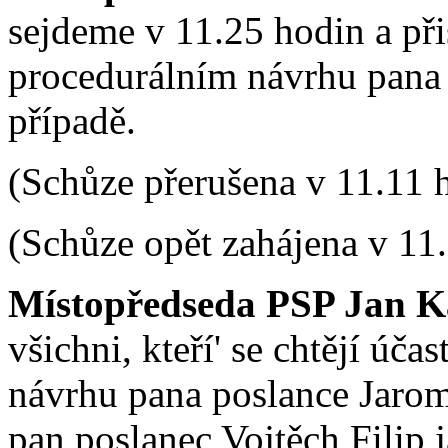
sejdeme v 11.25 hodin a př
procedurálním návrhu pana 
případě.
(Schůze přerušena v 11.11 
(Schůze opět zahájena v 11
Místopředseda PSP Jan K
všichni, kteří' se chtějí úč
návrhu pana poslance Jaromír
pan poslanec Vojtěch Filip 