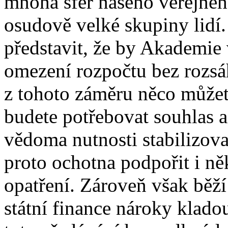
mnoha sfér našeho veřejnéh
osudově velké skupiny lidí
představit, že by Akademie
omezení rozpočtu bez rozsá
z tohoto záměru něco může
budete potřebovat souhlas 
vědoma nutnosti stabilizov
proto ochotna podpořit i ně
opatření. Zároveň však běží
státní finance nároky klado