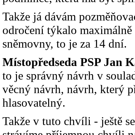
Takže já dávám pozměňovací
odročení týkalo maximálně 
sněmovny, to je za 14 dní.
Místopředseda PSP Jan K
to je správný návrh v soula
věcný návrh, návrh, který p
hlasovatelný.
Takže v tuto chvíli - ještě 
strávíme příjemnou chvíli na