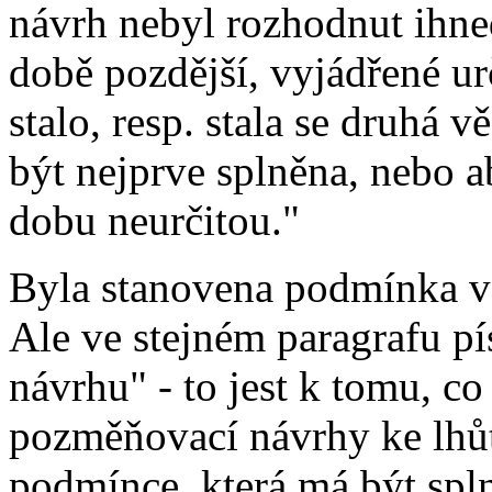
návrh nebyl rozhodnut ihne
době pozdější, vyjádřené u
stalo, resp. stala se druhá
být nejprve splněna, nebo 
dobu neurčitou."
Byla stanovena podmínka v 
Ale ve stejném paragrafu pí
návrhu" - to jest k tomu, co
pozměňovací návrhy ke lhůt
podmínce, která má být spln