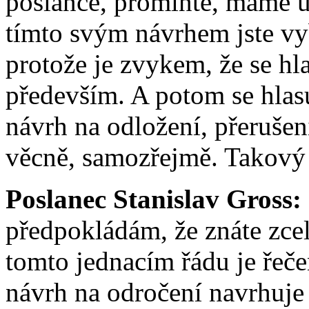
poslanče, promiňte, máme ur
tímto svým návrhem jste vy
protože je zvykem, že se hl
především. A potom se hlasu
návrh na odložení, přerušení
věcně, samozřejmě. Takový 
Poslanec Stanislav Gross:
předpokládám, že znáte zcel
tomto jednacím řádu je řečen
návrh na odročení navrhuje