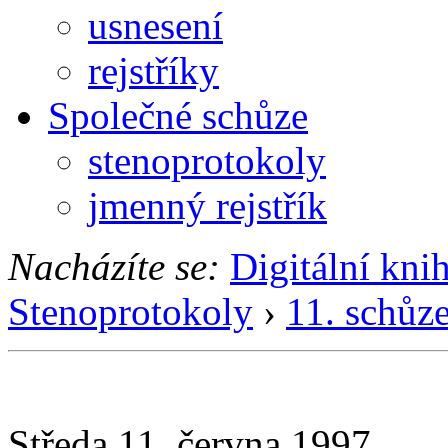
usnesení
rejstříky
Společné schůze
stenoprotokoly
jmenný rejstřík
Nacházíte se:
Digitální kni
Stenoprotokoly
›
11. schůz
Středa 11. června 1997