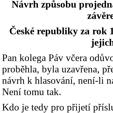
Návrh způsobu projedná
závěr
České republiky za rok 
jejic
Pan kolega Páv včera odůvo
proběhla, byla uzavřena, p
návrh k hlasování, není-li 
Není tomu tak.
Kdo je tedy pro přijetí přís