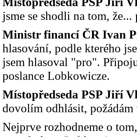
Místopředseda PSP Jiří V
jsme se shodli na tom, že... 
Ministr financí ČR Ivan Pi
hlasování, podle kterého js
jsem hlasoval "pro". Připoj
poslance Lobkowicze.
Místopředseda PSP Jiří V
dovolím odhlásit, požádám vá
Nejprve rozhodneme o tom,