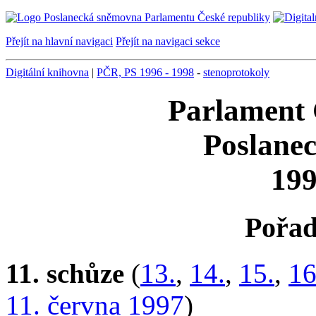
Přejít na hlavní navigaci
Přejít na navigaci sekce
Digitální knihovna
|
PČR, PS 1996 - 1998
-
stenoprotokoly
Parlament 
Poslane
199
Pořad
11. schůze
(
13.
,
14.
,
15.
,
16
11. června 1997
)