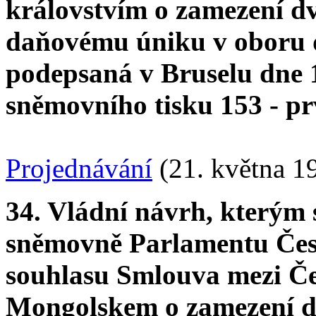
královstvím o zamezení d
daňovému úniku v oboru d
podepsaná v Bruselu dne 1
sněmovního tisku 153 - pr
Projednávání
(21. května 1
34. Vládní návrh, kterým
sněmovně Parlamentu Česk
souhlasu Smlouva mezi Če
Mongolskem o zamezení dv