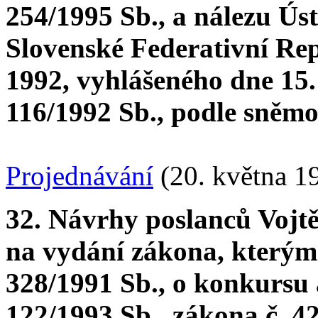
254/1995 Sb., a nálezu Ús
Slovenské Federativní Rep
1992, vyhlášeného dne 15.
116/1992 Sb., podle sněmo
Projednávání
(20. května 1
32. Návrhy poslanců Vojt
na vydání zákona, kterým 
328/1991 Sb., o konkursu 
122/1993 Sb., zákona č. 4