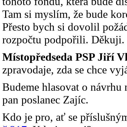
tohoto fondu, která bude dis
Tam si myslím, že bude kore
Přesto bych si dovolil požá
rozpočtu podpořili. Děkuji.
Místopředseda PSP Jiří V
zpravodaje, zda se chce vyj
Budeme hlasovat o návrhu na
pan poslanec Zajíc.
Kdo je pro, ať se příslušn