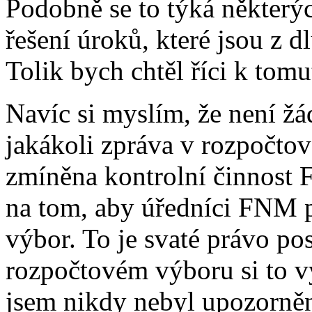
Podobně se to týká některýc
řešení úroků, které jsou z d
Tolik bych chtěl říci k tom
Navíc si myslím, že není ž
jakákoli zpráva v rozpočto
zmíněna kontrolní činnost 
na tom, aby úředníci FNM p
výbor. To je svaté právo po
rozpočtovém výboru si to vy
jsem nikdy nebyl upozorněn 