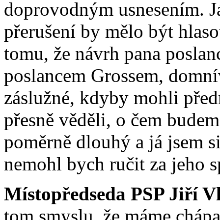
doprovodným usnesením. Já
přerušení by mělo být hlas
tomu, že návrh pana poslan
poslancem Grossem, domnív
záslužné, kdyby mohli pře
přesně věděli, o čem budeme
poměrně dlouhý a já jsem si
nemohl bych ručit za jeho s
Místopředseda PSP Jiří V
tom smyslu, že máme chápat 