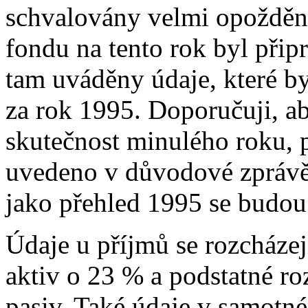
schvalovány velmi opoždě
fondu na tento rok byl přip
tam uváděny údaje, které b
za rok 1995. Doporučuji, a
skutečnost minulého roku, p
uvedeno v důvodové zprávě 
jako přehled 1995 se budou
Údaje u příjmů se rozcházejí
aktiv o 23 % a podstatné roz
pasiv. Také údaje v samotné