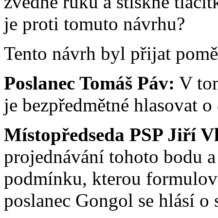
zvedne ruku a stiskne tlačí
je proti tomuto návrhu?
Tento návrh byl přijat pomě
Poslanec Tomáš Páv:
V tom
je bezpředmětné hlasovat o 
Místopředseda PSP Jiří V
projednávání tohoto bodu a
podmínku, kterou formulova
poslanec Gongol se hlásí o 