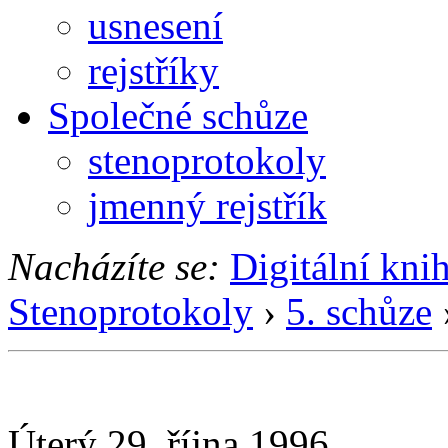
usnesení
rejstříky
Společné schůze
stenoprotokoly
jmenný rejstřík
Nacházíte se:
Digitální kni
Stenoprotokoly
›
5. schůze
Úterý 29. října 1996