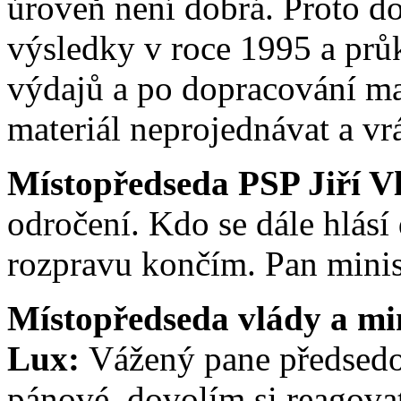
úroveň není dobrá. Proto do
výsledky v roce 1995 a prů
výdajů a po dopracování ma
materiál neprojednávat a vrá
Místopředseda PSP Jiří V
odročení. Kdo se dále hlásí 
rozpravu končím. Pan minist
Místopředseda vlády a min
Lux:
Vážený pane předsedo
pánové, dovolím si reagova