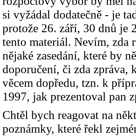
rozpočtový výbor by měl na 
si vyžádal dodatečně - je t
protože 26. září, 30 dnů je 
tento materiál. Nevím, zda
nějaké zasedání, které by 
doporučení, či zda zpráva, 
věcem dopředu, tzn. k přípr
1997, jak prezentoval pan z
Chtěl bych reagovat na někt
poznámky, které řekl zejmé