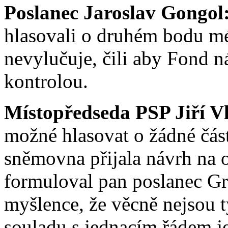
Poslanec Jaroslav Gongol
hlasovali o druhém bodu mé
nevylučuje, čili aby Fond 
kontrolou.
Místopředseda PSP Jiří V
možné hlasovat o žádné čás
sněmovna přijala návrh na 
formuloval pan poslanec Gr
myšlence, že věcně nejsou ty
souladu s jednacím řádem je