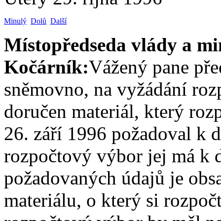
Minulý
Dolů
Další
Místopředseda vlády a min
Kočárník:
Vážený pane před
sněmovno, na vyžádání roz
doručen materiál, který ro
26. září 1996 požadoval k 
rozpočtový výbor jej má k di
požadovaných údajů je obs
materiálu, o který si rozpo