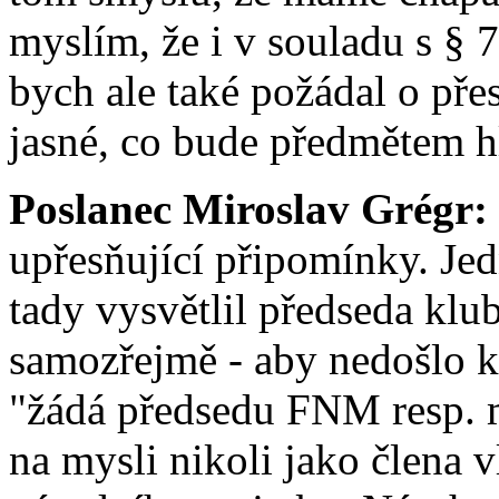
myslím, že i v souladu s § 
bych ale také požádal o pře
jasné, co bude předmětem h
Poslanec Miroslav Grégr:
upřesňující připomínky. Jed
tady vysvětlil předseda klu
samozřejmě - aby nedošlo k 
"žádá předsedu FNM resp. m
na mysli nikoli jako člena 