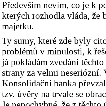
Především nevím, co je k p
kterých rozhodla vláda, že
majetku.
Ty sumy, které zde byly cito
problémů v minulosti, k ře
já pokládám zvedání těchto 
strany za velmi neseriózní. 
Konsolidační banka převzala
tzv. úvěry na trvale se obra
Je nepochybné, že z těchto 