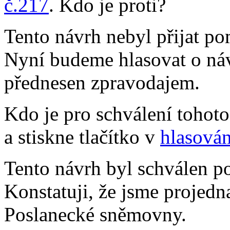
č.217
. Kdo je proti?
Tento návrh nebyl přijat po
Nyní budeme hlasovat o náv
přednesen zpravodajem.
Kdo je pro schválení tohot
a stiskne tlačítko v
hlasován
Tento návrh byl schválen p
Konstatuji, že jsme projedna
Poslanecké sněmovny.