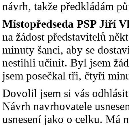
návrh, takže předkládám pů
Místopředseda PSP Jiří V
na žádost představitelů něk
minuty šanci, aby se dostavi
nestihli učinit. Byl jsem ž
jsem posečkal tři, čtyři min
Dovolil jsem si vás odhlásit
Návrh navrhovatele usnesen
usnesení jako o celku. Má 