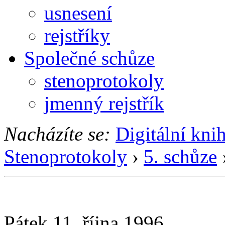
usnesení
rejstříky
Společné schůze
stenoprotokoly
jmenný rejstřík
Nacházíte se:
Digitální kni
Stenoprotokoly
›
5. schůze
Pátek 11. října 1996