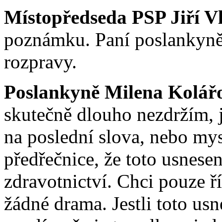
Místopředseda PSP Jiří V
poznámku. Paní poslankyně 
rozpravy.
Poslankyně Milena Kolář
skutečně dlouho nezdržím, 
na poslední slova, nebo mys
předřečnice, že toto usnese
zdravotnictví. Chci pouze ř
žádné drama. Jestli toto us