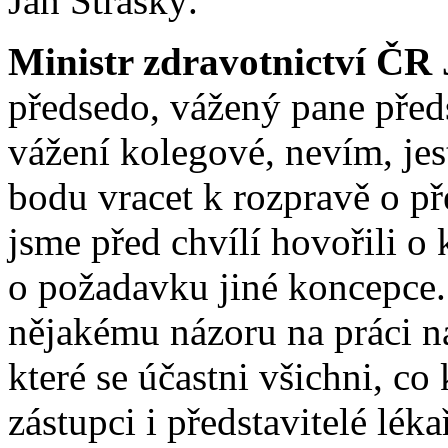
Jan Stráský.
Ministr zdravotnictví ČR 
předsedo, vážený pane předs
vážení kolegové, nevím, jes
bodu vracet k rozpravě o př
jsme před chvílí hovořili o 
o požadavku jiné koncepce.
nějakému názoru na práci na
které se účastni všichni, co 
zástupci i představitelé lék