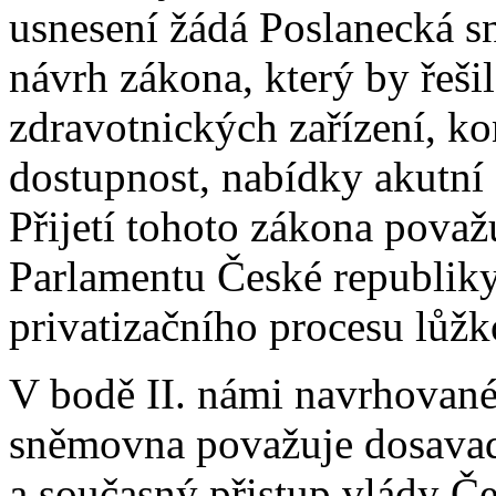
usnesení žádá Poslanecká s
návrh zákona, který by řeš
zdravotnických zařízení, ko
dostupnost, nabídky akutní 
Přijetí tohoto zákona pova
Parlamentu České republiky 
privatizačního procesu lůžk
V bodě II. námi navrhované
sněmovna považuje dosavad
a současný přistup vlády Če