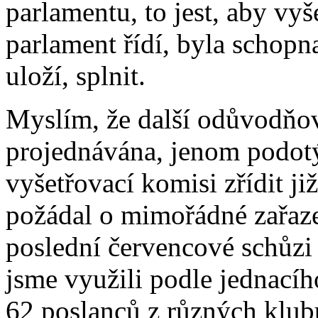
parlamentu, to jest, aby vy
parlament řídí, byla schopn
uloží, splnit.
Myslím, že další odůvodňová
projednávána, jenom podotý
vyšetřovací komisi zřídit již
požádal o mimořádné zařaz
poslední červencové schůzi 
jsme využili podle jednací
62 poslanců z různých klub