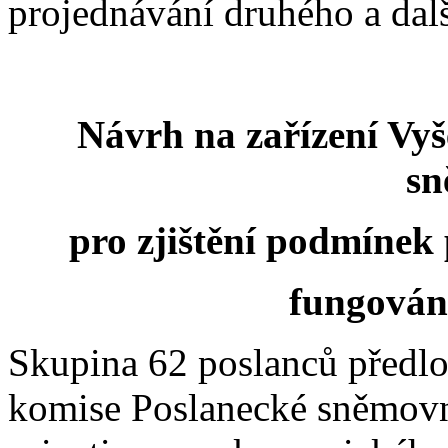
projednávání druhého a dal
Návrh na zařízení Vyš
sn
pro zjištění podmínek
fungován
Skupina 62 poslanců předlož
komise Poslanecké sněmovn