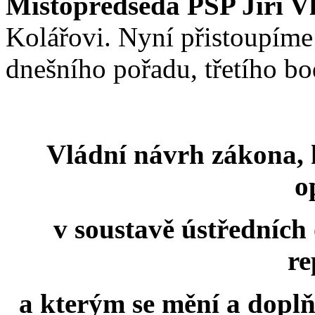
Místopředseda PSP Jiří V
Kolářovi. Nyní přistoupíme
dnešního pořadu, třetího bo
Vládní návrh zákona, 
o
v soustavě ústředních
re
a kterým se mění a dopl