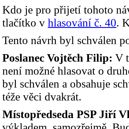
Kdo je pro přijetí tohoto ná
tlačítko v
hlasování č. 40
. 
Tento návrh byl schválen p
Poslanec Vojtěch Filip:
V t
není možné hlasovat o druh
byl schválen a obsahuje sch
téže věci dvakrát.
Místopředseda PSP Jiří V
výkladem, samozřejmě. Bud