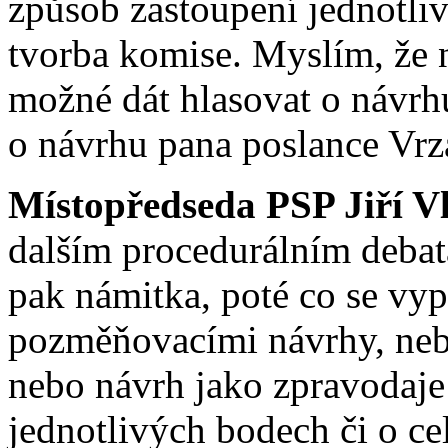
způsob zastoupení jednotliv
tvorba komise. Myslím, že n
možné dát hlasovat o návrh
o návrhu pana poslance Vrz
Místopředseda PSP Jiří V
dalším procedurálním debatá
pak námitka, poté co se vy
pozměňovacími návrhy, nebo
nebo návrh jako zpravodaje
jednotlivých bodech či o c