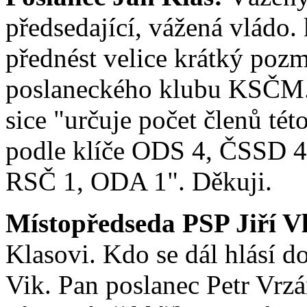
předsedající, vážená vládo.
přednést velice krátký poz
poslaneckého klubu KSČM. 
sice "určuje počet členů tét
podle klíče ODS 4, ČSSD
RSČ 1, ODA 1". Děkuji.
Místopředseda PSP Jiří V
Klasovi. Kdo se dál hlásí d
Vik. Pan poslanec Petr Vrzá