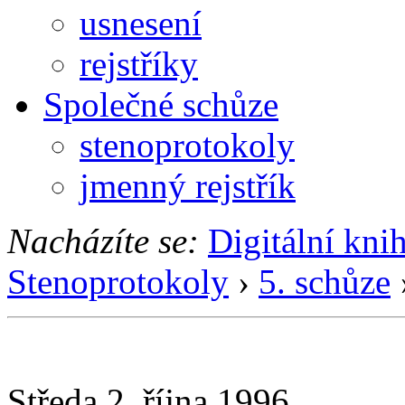
usnesení
rejstříky
Společné schůze
stenoprotokoly
jmenný rejstřík
Nacházíte se:
Digitální kni
Stenoprotokoly
›
5. schůze
Středa 2. října 1996