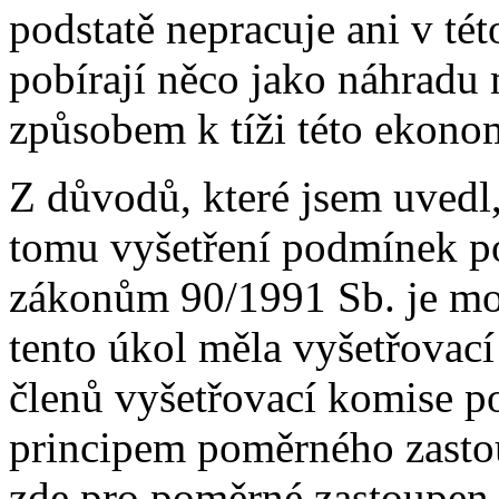
podstatě nepracuje ani v této
pobírají něco jako náhradu
způsobem k tíži této ekono
Z důvodů, které jsem uvedl,
tomu vyšetření podmínek po
zákonům 90/1991 Sb. je možn
tento úkol měla vyšetřovací
členů vyšetřovací komise p
principem poměrného zastoup
zde pro poměrné zastoupen 