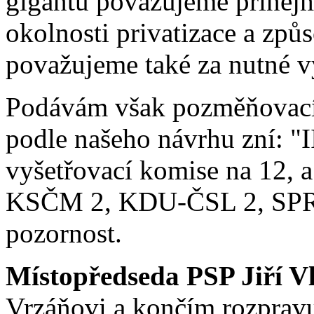
gigantu považujeme přinejm
okolnosti privatizace a zp
považujeme také za nutné vy
Podávám však pozměňovací n
podle našeho návrhu zní: "II
vyšetřovací komise na 12, 
KSČM 2, KDU-ČSL 2, SPR-
pozornost.
Místopředseda PSP Jiří V
Vrzáňovi a končím rozpravu,