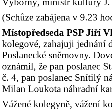
Výborný, ministr kultury J. 
(Schůze zahájena v 9.23 ho
Místopředseda PSP Jiří V
kolegové, zahajuji jednání 
Poslanecké sněmovny. Dovo
oznámil, že pan poslanec St
č. 4, pan poslanec Snítilý n
Milan Loukota náhradní kart
Vážené kolegyně, vážení k