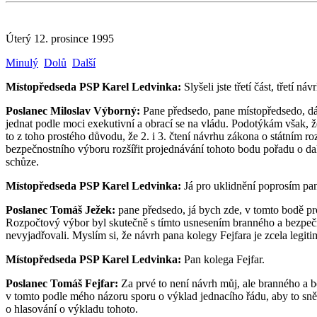
Úterý 12. prosince 1995
Minulý
Dolů
Další
Místopředseda PSP Karel Ledvinka:
Slyšeli jste třetí část, třetí
Poslanec Miloslav Výborný:
Pane předsedo, pane místopředsedo, dá
jednat podle moci exekutivní a obrací se na vládu. Podotýkám však,
to z toho prostého důvodu, že 2. i 3. čtení návrhu zákona o státním r
bezpečnostního výboru rozšířit projednávání tohoto bodu pořadu o dalš
schůze.
Místopředseda PSP Karel Ledvinka:
Já pro uklidnění poprosím pan
Poslanec Tomáš Ježek:
pane předsedo, já bych zde, v tomto bodě pro
Rozpočtový výbor byl skutečně s tímto usnesením branného a bezpečno
nevyjadřovali. Myslím si, že návrh pana kolegy Fejfara je zcela legit
Místopředseda PSP Karel Ledvinka:
Pan kolega Fejfar.
Poslanec Tomáš Fejfar:
Za prvé to není návrh můj, ale branného a b
v tomto podle mého názoru sporu o výklad jednacího řádu, aby to sně
o hlasování o výkladu tohoto.