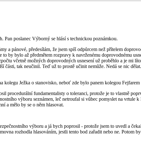
 návrh. Pan poslanec Výborný se hlásí s technickou poznámkou.
my a pánové, předesílám, že jsem spíš odpůrcem než přítelem doprovo
 že to by bylo až předmětem rozpravy k navrženému doprovodnému usne
ozpočtu včetně možných doprovodných usnesení už proběhlo a je mi líto, 
í části, tak neučinil. Teď už to prostě učinit nemůže. Nedá se nic děla
a kolegu Ježka o stanovisko, neboť zde bylo panem kolegou Fejfarem ř
sil procedurální fundamentalisty o toleranci, protože je to vlastně pop
stního výboru seznámen, leč netroufal si vůbec pomyslet na vrtule k M
imní a mělo by se o něm hlasovat.
ezpečnostního výboru a já bych poprosil - protože jsem to uvedl a čeka
movna rozhodla hlasováním, jestli tento bod zařadit nebo ne. Potom b