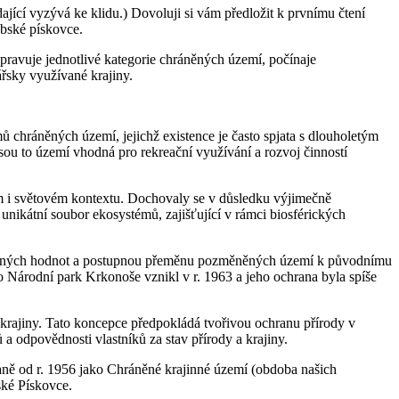
ající vyzývá ke klidu.) Dovoluji si vám předložit k prvnímu čtení
abské pískovce.
pravuje jednotlivé kategorie chráněných území, počínaje
řsky využívané krajiny.
chráněných území, jejichž existence je často spjata s dlouholetým
ou to území vhodná pro rekreační využívání a rozvoj činností
m i světovém kontextu. Dochovaly se v důsledku výjimečně
nikátní soubor ekosystémů, zajišťující v rámci biosférických
imečných hodnot a postupnou přeměnu pozměněných území k původnímu
o Národní park Krkonoše vznikl v r. 1963 a jeho ochrana byla spíše
krajiny. Tato koncepce předpokládá tvořivou ochranu přírody v
 a odpovědnosti vlastníků za stav přírody a krajiny.
aně od r. 1956 jako Chráněné krajinné území (obdoba našich
ské Pískovce.