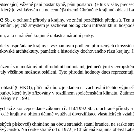
sedající, vážené paní poslankyně, páni poslanci! (Hluk v sále, předsed
který je vyhlašován na nejcennější území Chráněné krajinné oblasti L
b., o ochraně přírody a krajiny, ve znění pozdějších předpisů. Ten u
ími, jejichž smyslem je zachovat biologickou infrastrukturu hospodá
u, a to chráněné krajinné oblasti a národní parky.
nicky uspořádané krajiny s významným podílem přirozených ekosystémů 
vské architektury, památek a historicky dochovaného rázu krajiny. Js
jí území s mimořádnými přírodními hodnotami, jedinečnými v evropské
y většinou možnost osídlení. Tyto přírodní hodnoty dnes reprezentují u
ch oblastí (CHKO), přičemž důraz je kladen na zachování těchto výj
 parky, které byly zřizovány v rozdílném společenském klimatu. Zatímc
ášeny v r. 1991.
ychází z koncepce dané zákonem č. 114/1992 Sb., o ochraně přírody a 
celé krajiny a přitom účinně využívat diverzifikace vlastnických vztahů
kých pískovců) chráněno na obou stranách státní hranice, na saské str
Švýcarsko. Na české straně od r. 1972 je Chráněná krajinná oblast Lab