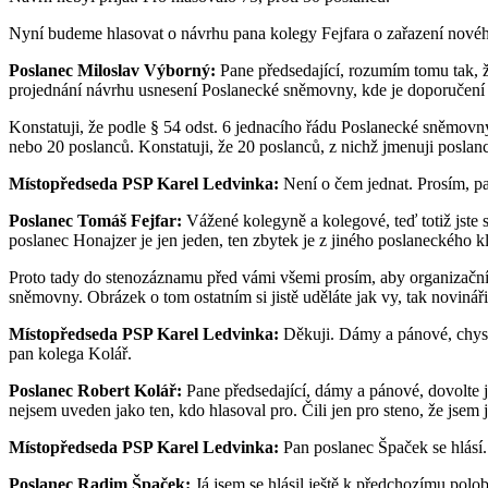
Nyní budeme hlasovat o návrhu pana kolegy Fejfara o zařazení nové
Poslanec Miloslav Výborný:
Pane předsedající, rozumím tomu tak, 
projednání návrhu usnesení Poslanecké sněmovny, kde je doporučení
Konstatuji, že podle § 54 odst. 6 jednacího řádu Poslanecké sněmov
nebo 20 poslanců. Konstatuji, že 20 poslanců, z nichž jmenuji poslan
Místopředseda PSP Karel Ledvinka:
Není o čem jednat. Prosím, pa
Poslanec Tomáš Fejfar:
Vážené kolegyně a kolegové, teď totiž jste se
poslanec Honajzer je jen jeden, ten zbytek je z jiného poslaneckého 
Proto tady do stenozáznamu před vámi všemi prosím, aby organizační vý
sněmovny. Obrázek o tom ostatním si jistě uděláte jak vy, tak novináři
Místopředseda PSP Karel Ledvinka:
Děkuji. Dámy a pánové, chystá
pan kolega Kolář.
Poslanec Robert Kolář:
Pane předsedající, dámy a pánové, dovolte je
nejsem uveden jako ten, kdo hlasoval pro. Čili jen pro steno, že jsem j
Místopředseda PSP Karel Ledvinka:
Pan poslanec Špaček se hlásí.
Poslanec Radim Špaček:
Já jsem se hlásil ještě k předchozímu pol