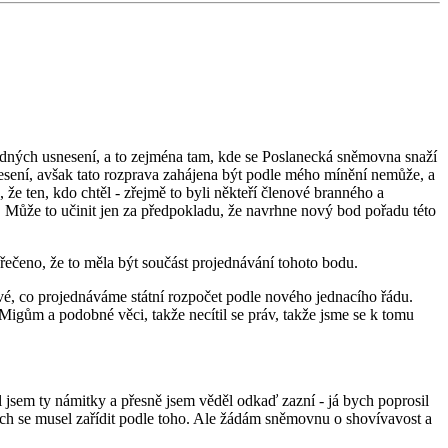
dných usnesení, a to zejména tam, kde se Poslanecká sněmovna snaží
sení, avšak tato rozprava zahájena být podle mého mínění nemůže, a
že ten, kdo chtěl - zřejmě to byli někteří členové branného a
t. Může to učinit jen za předpokladu, že navrhne nový bod pořadu této
ečeno, že to měla být součást projednávání tohoto bodu.
rvé, co projednáváme státní rozpočet podle nového jednacího řádu.
igům a podobné věci, takže necítil se práv, takže jsme se k tomu
l jsem ty námitky a přesně jsem věděl odkaď zazní - já bych poprosil
ych se musel zařídit podle toho. Ale žádám sněmovnu o shovívavost a