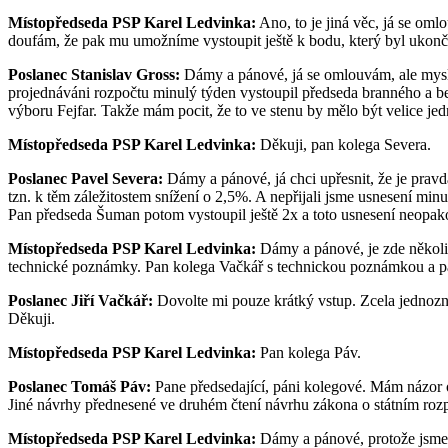
Místopředseda PSP Karel Ledvinka:
Ano, to je jiná věc, já se om
doufám, že pak mu umožníme vystoupit ještě k bodu, který byl ukonč
Poslanec Stanislav Gross:
Dámy a pánové, já se omlouvám, ale myslím
projednáváni rozpočtu minulý týden vystoupil předseda branného a be
výboru Fejfar. Takže mám pocit, že to ve stenu by mělo být velice j
Místopředseda PSP Karel Ledvinka:
Děkuji, pan kolega Severa.
Poslanec Pavel Severa:
Dámy a pánové, já chci upřesnit, že je pravd
tzn. k těm záležitostem snížení o 2,5%. A nepřijali jsme usnesení min
Pan předseda Šuman potom vystoupil ještě 2x a toto usnesení neopakova
Místopředseda PSP Karel Ledvinka:
Dámy a pánové, je zde několi
technické poznámky. Pan kolega Vačkář s technickou poznámkou a p
Poslanec Jiří Vačkář:
Dovolte mi pouze krátký vstup. Zcela jednozna
Děkuji.
Místopředseda PSP Karel Ledvinka:
Pan kolega Páv.
Poslanec Tomáš Páv:
Pane předsedající, páni kolegové. Mám názor 
Jiné návrhy přednesené ve druhém čtení návrhu zákona o státním rozpo
Místopředseda PSP Karel Ledvinka:
Dámy a pánové, protože jsme n