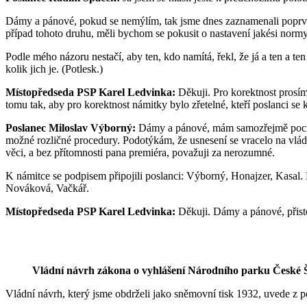
Dámy a pánové, pokud se nemýlím, tak jsme dnes zaznamenali poprvé 
případ tohoto druhu, měli bychom se pokusit o nastavení jakési normy
Podle mého názoru nestačí, aby ten, kdo namítá, řekl, že já a ten a ten
kolik jich je. (Potlesk.)
Místopředseda PSP Karel Ledvinka:
Děkuji. Pro korektnost prosím,
tomu tak, aby pro korektnost námitky bylo zřetelné, kteří poslanci se
Poslanec Miloslav Výborný:
Dámy a pánové, mám samozřejmě pocit, 
možné rozličné procedury. Podotýkám, že usnesení se vracelo na vlád
věci, a bez přítomnosti pana premiéra, považuji za nerozumné.
K námitce se podpisem připojili poslanci: Výborný, Honajzer, Kasal.
Nováková, Vačkář.
Místopředseda PSP Karel Ledvinka:
Děkuji. Dámy a pánové, přis
Vládní návrh zákona o vyhlášení Národního parku České Š
Vládní návrh, který jsme obdrželi jako sněmovní tisk 1932, uvede z po