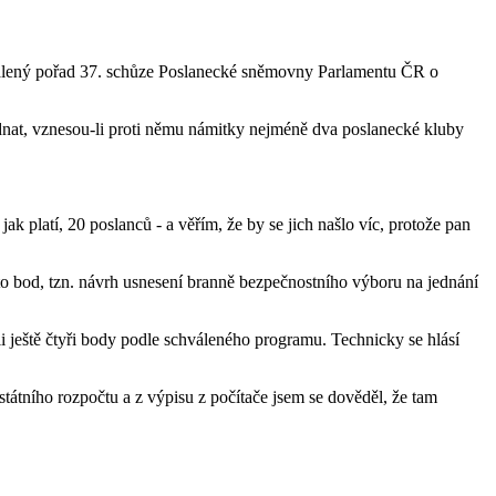
chválený pořad 37. schůze Poslanecké sněmovny Parlamentu ČR o
dnat, vznesou-li proti němu námitky nejméně dva poslanecké kluby
ak platí, 20 poslanců - a věřím, že by se jich našlo víc, protože pan
nto bod, tzn. návrh usnesení branně bezpečnostního výboru na jednání
 ještě čtyři body podle schváleného programu. Technicky se hlásí
státního rozpočtu a z výpisu z počítače jsem se dověděl, že tam