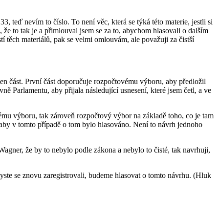
 teď nevím to číslo. To není věc, která se týká této materie, jestli si
že to tak je a přimlouval jsem se za to, abychom hlasovali o dalším
í těch materiálů, pak se velmi omlouvám, ale považuji za čistší
en část. První část doporučuje rozpočtovému výboru, aby předložil
Parlamentu, aby přijala následující usnesení, které jsem četl, a ve
vému výboru, tak zároveň rozpočtový výbor na základě toho, co je tam
, aby v tomto případě o tom bylo hlasováno. Není to návrh jednoho
gner, že by to nebylo podle zákona a nebylo to čisté, tak navrhuji,
yste se znovu zaregistrovali, budeme hlasovat o tomto návrhu. (Hluk