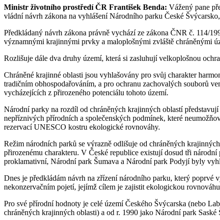
Ministr životního prostředí ČR František Benda:
Vážený pane před
vládní návrh zákona na vyhlášení Národního parku České Švýcarsko, 
Předkládaný návrh zákona právně vychází ze zákona ČNR č. 114/1992 S
významnými krajinnými prvky a maloplošnými zvláště chráněnými územ
Rozlišuje dále dva druhy území, která si zasluhují velkoplošnou ochran
Chráněné krajinné oblasti jsou vyhlašovány pro svůj charakter harmo
tradičním obhospodařováním, a pro ochranu zachovalých souborů venko
vycházejících z přirozeného potenciálu tohoto území.
Národní parky na rozdíl od chráněných krajinných oblastí představu
nepříznivých přírodních a společenských podmínek, které neumožňoval
rezervací UNESCO kostru ekologické rovnováhy.
Režim národních parků se výrazně odlišuje od chráněných krajinný
přirozenému charakteru. V České republice existují dosud tři národní
proklamativní, Národní park Šumava a Národní park Podyjí byly vyhl
Dnes je předkládám návrh na zřízení národního parku, který poprvé v
nekonzervačním pojetí, jejímž cílem je zajistit ekologickou rovnováhu 
Pro své přírodní hodnoty je celé území Českého Švýcarska (nebo Labs
chráněných krajinných oblasti) a od r. 1990 jako Národní park Saské 