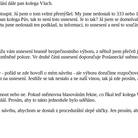
ásí dále pan kolega Vlach.
oupit. Já jsem o tom velmi přemýšlel. My jsme nedostali to 333 nebo 133,
olega Páv, tak to není toto usnesení. Je to tak? Já jsem se domníval, 
sme nedostali ten podklad, tu informaci, to usnesení a není to součást
žu vám usnesení branně bezpečnostního výboru, z něhož jsem přečetl j
ěněné poloze. Ve druhé části usnesení doporučuje Poslanecké sněmovně 
oje - pořád se zde hovoří o mém návrhu - ale výboru doručíme rozpočto
na usnesení. Jestliže se tak nestalo a ne naší vinou, tak já zde prosím
jmout nebo ne. Pokud sněmovna hlasováním řekne, co říkal teď kolega Wa
dál. Prosím, aby to takto jednoduše bylo uděláno.
ávrhu, abychom se dostali z procedurální slepé uličky. Jen prosím, ab