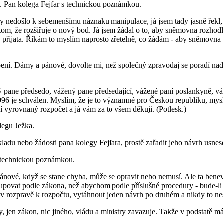
od. Pan kolega Fejfar s technickou poznámkou.
 nedošlo k sebemenšímu náznaku manipulace, já jsem tady jasně řekl,
tom, že rozšiřuje o nový bod. Já jsem žádal o to, aby sněmovna rozhodl
la přijata. Říkám to myslím naprosto zřetelně, co žádám - aby sněmovn
ení. Dámy a pánové, dovolte mi, než společný zpravodaj se poradí nad
pane předsedo, vážený pane předsedající, vážené paní poslankyně, váž
996 je schválen. Myslím, že je to významné pro Českou republiku, myslí
 vyrovnaný rozpočet a já vám za to všem děkuji. (Potlesk.)
legu Ježka.
adu nebo žádosti pana kolegy Fejfara, prostě zařadit jeho návrh usnes
 technickou poznámkou.
ánové, když se stane chyba, může se opravit nebo nemusí. Ale ta bene
ovat podle zákona, než abychom podle příslušné procedury - bude-li k
v rozpravě k rozpočtu, vytáhnout jeden návrh po druhém a nikdy to nes
ny, jen zákon, nic jiného, vládu a ministry zavazuje. Takže v podstatě 