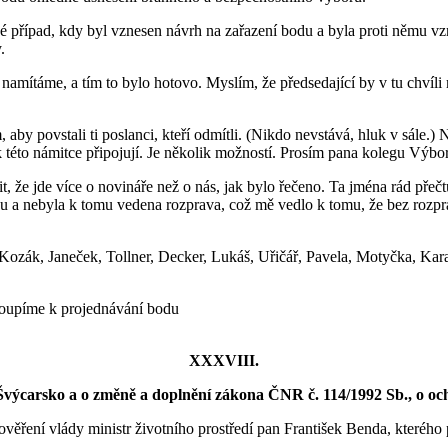
případ, kdy byl vznesen návrh na zařazení bodu a byla proti němu vzn
.
 namítáme, a tím to bylo hotovo. Myslím, že předsedající by v tu chvíli 
 aby povstali ti poslanci, kteří odmítli. (Nikdo nevstává, hluk v sále
 k této námitce připojují. Je několik možností. Prosím pana kolegu Výbo
že jde více o novináře než o nás, jak bylo řečeno. Ta jména rád přeč
u a nebyla k tomu vedena rozprava, což mě vedlo k tomu, že bez rozpra
 Kozák, Janeček, Tollner, Decker, Lukáš, Uřičář, Pavela, Motyčka, Kar
toupíme k projednávání bodu
XXXVIII.
výcarsko a o změně a doplnění zákona ČNR č. 114/1992 Sb., o och
věření vlády ministr životního prostředí pan František Benda, kterého p