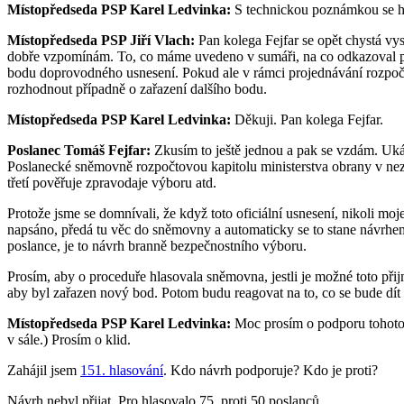
Místopředseda PSP Karel Ledvinka:
S technickou poznámkou se hl
Místopředseda PSP Jiří Vlach:
Pan kolega Fejfar se opět chystá vyst
dobře vzpomínám. To, co máme uvedeno v sumáři, na co odkazoval pan k
bodu doprovodného usnesení. Pokud ale v rámci projednávání rozpočtu j
rozhodnout případně o zařazení dalšího bodu.
Místopředseda PSP Karel Ledvinka:
Děkuji. Pan kolega Fejfar.
Poslanec Tomáš Fejfar:
Zkusím to ještě jednou a pak se vzdám. Uká
Poslanecké sněmovně rozpočtovou kapitolu ministerstva obrany v nezm
třetí pověřuje zpravodaje výboru atd.
Protože jsme se domnívali, že když toto oficiální usnesení, nikoli m
napsáno, předá tu věc do sněmovny a automaticky se to stane návrhem 
poslance, je to návrh branně bezpečnostního výboru.
Prosím, aby o proceduře hlasovala sněmovna, jestli je možné toto při
aby byl zařazen nový bod. Potom budu reagovat na to, co se bude dít 
Místopředseda PSP Karel Ledvinka:
Moc prosím o podporu tohoto n
v sále.) Prosím o klid.
Zahájil jsem
151. hlasování
. Kdo návrh podporuje? Kdo je proti?
Návrh nebyl přijat. Pro hlasovalo 75, proti 50 poslanců.