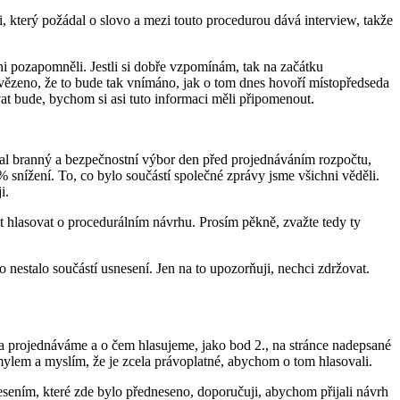
, který požádal o slovo a mezi touto procedurou dává interview, takže
i pozapomněli. Jestli si dobře vzpomínám, tak na začátku
ovězeno, že to bude tak vnímáno, jak o tom dnes hovoří místopředseda
at bude, bychom si asi tuto informaci měli připomenout.
ijal branný a bezpečnostní výbor den před projednáváním rozpočtu,
% snížení. To, co bylo součástí společné zprávy jsme všichni věděli.
i.
hlasovat o procedurálním návrhu. Prosím pěkně, zvažte tedy ty
nestalo součástí usnesení. Jen na to upozorňuji, nechci zdržovat.
a projednáváme a o čem hlasujeme, jako bod 2., na stránce nadepsané
mylem a myslím, že je zcela právoplatné, abychom o tom hlasovali.
sením, které zde bylo předneseno, doporučuji, abychom přijali návrh