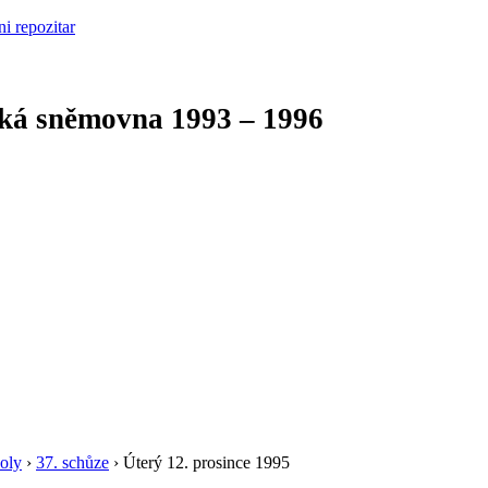
cká sněmovna
1993 – 1996
oly
›
37. schůze
›
Úterý 12. prosince 1995