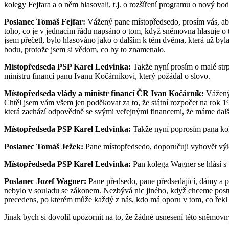
kolegy Fejfara a o něm hlasovali, t.j. o rozšíření programu o nový b
Poslanec Tomáš Fejfar:
Vážený pane místopředsedo, prosím vás, aby
toho, co je v jednacím řádu napsáno o tom, když sněmovna hlasuje o 
jsem přečetl, bylo hlasováno jako o dalším k těm dvěma, která už by
bodu, protože jsem si vědom, co by to znamenalo.
Místopředseda PSP Karel Ledvinka:
Takže nyní prosím o malé strp
ministru financí panu Ivanu Kočárníkovi, který požádal o slovo.
Místopředseda vlády a ministr financí ČR Ivan Kočárník:
Vážený 
Chtěl jsem vám všem jen poděkovat za to, že státní rozpočet na rok 1
která zachází odpovědně se svými veřejnými financemi, že máme další
Místopředseda PSP Karel Ledvinka:
Takže nyní poprosím pana ko
Poslanec Tomáš Ježek:
Pane místopředsedo, doporučuji vyhovět výkl
Místopředseda PSP Karel Ledvinka:
Pan kolega Wagner se hlásí s
Poslanec Jozef Wagner:
Pane předsedo, pane předsedající, dámy a p
nebylo v souladu se zákonem. Nezbývá nic jiného, když chceme postup
precedens, po kterém může každý z nás, kdo má oporu v tom, co řekl 
Jinak bych si dovolil upozornit na to, že žádné usnesení této sněmov