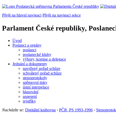
Přejít na hlavní navigaci
Přejít na navigaci sekce
Parlament České republiky, Poslane
Úvod
Poslanci a orgány
poslanci
poslanecké kluby
výbory, komise a delegace
Jednání a dokumenty
navržený pořad schůze
schválený pořad schůze
stenoprotokoly
sněmovní tisky
ústní interpelace
hlasování
usnesení
rejstříky
Nacházíte se:
Digitální knihovna
›
PČR, PS 1993-1996
›
Stenoprotok