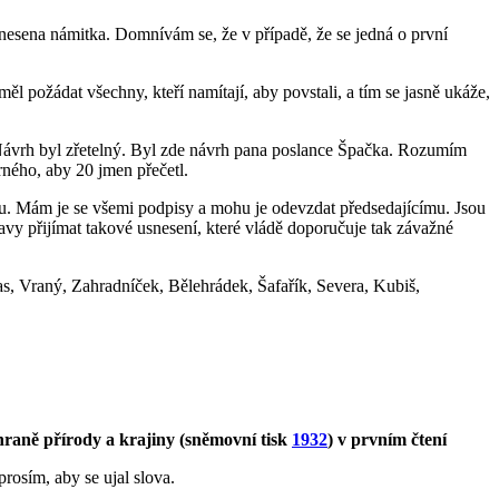
esena námitka. Domnívám se, že v případě, že se jedná o první
měl požádat všechny, kteří namítají, aby povstali, a tím se jasně ukáže,
.) Návrh byl zřetelný. Byl zde návrh pana poslance Špačka. Rozumím
rného, aby 20 jmen přečetl.
tu. Mám je se všemi podpisy a mohu je odevzdat předsedajícímu. Jsou
vy přijímat takové usnesení, které vládě doporučuje tak závažné
as, Vraný, Zahradníček, Bělehrádek, Šafařík, Severa, Kubiš,
raně přírody a krajiny (sněmovní tisk
1932
) v prvním čtení
rosím, aby se ujal slova.