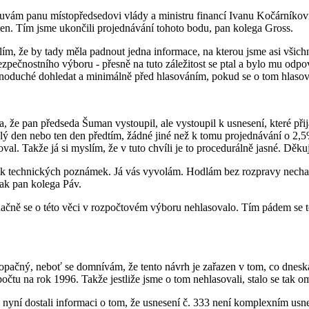
louvám panu místopředsedovi vlády a ministru financí Ivanu Kočárníkovi
en. Tím jsme ukončili projednávání tohoto bodu, pan kolega Gross.
, že by tady měla padnout jedna informace, na kterou jsme asi všichn
zpečnostního výboru - přesně na tuto záležitost se ptal a bylo mu odp
ednoduché dohledat a minimálně před hlasováním, pokud se o tom hlasov
a, že pan předseda Šuman vystoupil, ale vystoupil k usnesení, které př
ulý den nebo ten den předtím, žádné jiné než k tomu projednávání o 2,5
l. Takže já si myslím, že v tuto chvíli je to procedurálně jasné. Děkuj
k technických poznámek. Já vás vyvolám. Hodlám bez rozpravy nechat 
ak pan kolega Páv.
čně se o této věci v rozpočtovém výboru nehlasovalo. Tím pádem se to 
opačný, neboť se domnívám, že tento návrh je zařazen v tom, co dnesk
čtu na rok 1996. Takže jestliže jsme o tom nehlasovali, stalo se tak o
yní dostali informaci o tom, že usnesení č. 333 není komplexním usne