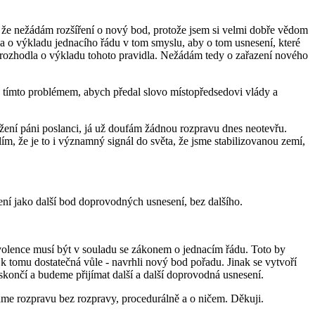
 že nežádám rozšíření o nový bod, protože jsem si velmi dobře vědom
a o výkladu jednacího řádu v tom smyslu, aby o tom usnesení, které
a rozhodla o výkladu tohoto pravidla. Nežádám tedy o zařazení nového
 tímto problémem, abych předal slovo místopředsedovi vlády a
ení páni poslanci, já už doufám žádnou rozpravu dnes neotevřu.
m, že je to i významný signál do světa, že jsme stabilizovanou zemí,
ení jako další bod doprovodných usnesení, bez dalšího.
volence musí být v souladu se zákonem o jednacím řádu. Toto by
 tomu dostatečná vůle - navrhli nový bod pořadu. Jinak se vytvoří
končí a budeme přijímat další a další doprovodná usnesení.
máme rozpravu bez rozpravy, procedurálně a o ničem. Děkuji.