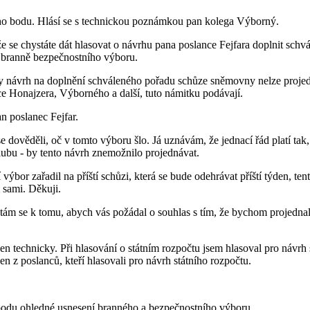
ho bodu. Hlásí se s technickou poznámkou pan kolega Výborný.
že se chystáte dát hlasovat o návrhu pana poslance Fejfara doplnit s
 branně bezpečnostního výboru.
ny návrh na doplnění schváleného pořadu schůze sněmovny nelze proje
ce Honajzera, Výborného a další, tuto námitku podávají.
n poslanec Fejfar.
 dověděli, oč v tomto výboru šlo. Já uznávám, že jednací řád platí tak, j
klubu - by tento návrh znemožnilo projednávat.
bor zařadil na příští schůzi, která se bude odehrávat příští týden, te
 sami. Děkuji.
m se k tomu, abych vás požádal o souhlas s tím, že bychom projednali
n technicky. Při hlasování o státním rozpočtu jsem hlasoval pro návrh 
en z poslanců, kteří hlasovali pro návrh státního rozpočtu.
obodu ohledné usnesení branného a bezpečnostního výboru.