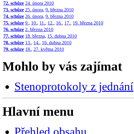
72. schůze
24. února 2010
73. schůze
25. února
,
9. března 2010
74. schůze
26. února
,
9. března 2010
75. schůze
9.
,
10.
,
11.
,
12.
,
16.
,
17.
,
19. března 2010
76. schůze
2. března 2010
77. schůze
18. března
,
15. dubna 2010
78. schůze
13.
,
14.
,
16. dubna 2010
79. schůze
18.
,
27. května 2010
Mohlo by vás zajímat
Stenoprotokoly z jednání
Hlavní menu
Přehled obsahu