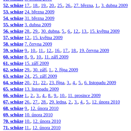
52. schůze
17.
,
18.
,
19.
,
20.
,
25.
,
26.
,
27. března
,
1.
,
3. dubna 2009
53. schůze
24. března 2009
54. schůze
31. března 2009
55. schůze
3. dubna 2009
56. schůze
28.
,
29.
,
30. dubna
,
5.
,
6.
,
12.
,
13.
,
15. května 2009
57. schůze
12.
,
15. května 2009
58. schůze
7. června 2009
59. schůze
9.
,
10.
,
11.
,
12.
,
16.
,
17.
,
18.
,
19. června 2009
60. schůze
8.
,
9.
,
10.
,
11. září 2009
61. schůze
15. září 2009
62. schůze
29.
,
30. září
,
1.
,
2. října 2009
63. schůze
24.
,
25. září 2009
64. schůze
20.
,
21.
,
22.
,
23. října
,
3.
,
4.
,
5.
,
6. listopadu 2009
65. schůze
13. listopadu 2009
66. schůze
1.
,
2.
,
3.
,
4.
,
8.
,
9.
,
10.
,
11. prosince 2009
67. schůze
26.
,
27.
,
28.
,
29. ledna
,
2.
,
3.
,
4.
,
5.
,
12. února 2010
68. schůze
9.
,
12. února 2010
69. schůze
10. února 2010
70. schůze
10.
,
12. února 2010
71. schůze
11.
,
12. února 2010