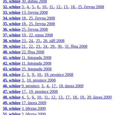
31. schůze
30. dubna 2008
32. schůze
3.
,
4.
,
5.
,
6.
,
10.
,
11.
,
12.
,
13.
,
18.
,
25. června 2008
33. schůze
13. června 2008
34. schůze
18.
,
25. června 2008
35. schůze
18.
,
25. června 2008
36. schůze
25. června 2008
37. schůze
19.
,
22. srpna 2008
38. schůze
23.
,
24.
,
25.
,
26. září 2008
39. schůze
21.
,
22.
,
23.
,
24.
,
29.
,
30.
,
31. října 2008
40. schůze
22. října 2008
41. schůze
11. listopadu 2008
42. schůze
11. listopadu 2008
43. schůze
25. listopadu 2008
44. schůze
2.
,
3.
,
9.
,
10.
,
19. prosince 2008
45. schůze
3.
,
10. prosince 2008
46. schůze
9. prosince
,
3.
,
4.
,
17.
,
18. února 2009
47. schůze
17.
,
19. prosince 2008
48. schůze
4.
,
5.
,
6.
,
10.
,
11.
,
12.
,
13.
,
17.
,
18.
,
19.
,
20. února 2009
49. schůze
17. února 2009
50. schůze
3. března 2009
51. schůze
3. března 2009