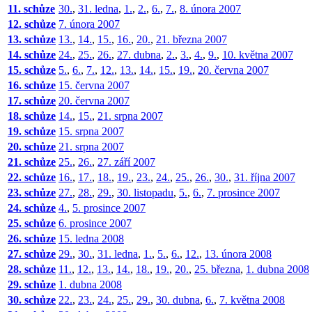
11. schůze
30.
,
31. ledna
,
1.
,
2.
,
6.
,
7.
,
8. února 2007
12. schůze
7. února 2007
13. schůze
13.
,
14.
,
15.
,
16.
,
20.
,
21. března 2007
14. schůze
24.
,
25.
,
26.
,
27. dubna
,
2.
,
3.
,
4.
,
9.
,
10. května 2007
15. schůze
5.
,
6.
,
7.
,
12.
,
13.
,
14.
,
15.
,
19.
,
20. června 2007
16. schůze
15. června 2007
17. schůze
20. června 2007
18. schůze
14.
,
15.
,
21. srpna 2007
19. schůze
15. srpna 2007
20. schůze
21. srpna 2007
21. schůze
25.
,
26.
,
27. září 2007
22. schůze
16.
,
17.
,
18.
,
19.
,
23.
,
24.
,
25.
,
26.
,
30.
,
31. října 2007
23. schůze
27.
,
28.
,
29.
,
30. listopadu
,
5.
,
6.
,
7. prosince 2007
24. schůze
4.
,
5. prosince 2007
25. schůze
6. prosince 2007
26. schůze
15. ledna 2008
27. schůze
29.
,
30.
,
31. ledna
,
1.
,
5.
,
6.
,
12.
,
13. února 2008
28. schůze
11.
,
12.
,
13.
,
14.
,
18.
,
19.
,
20.
,
25. března
,
1. dubna 2008
29. schůze
1. dubna 2008
30. schůze
22.
,
23.
,
24.
,
25.
,
29.
,
30. dubna
,
6.
,
7. května 2008