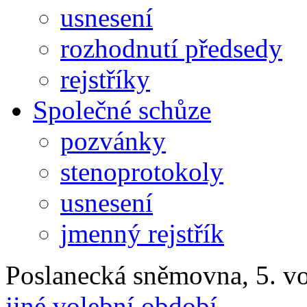
usnesení
rozhodnutí předsedy
rejstříky
Společné schůze
pozvánky
stenoprotokoly
usnesení
jmenný rejstřík
Poslanecká sněmovna, 5. v
jiné volební období