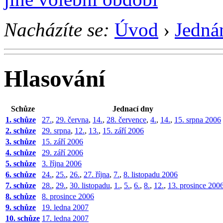
Nacházíte se:
Úvod
›
Jedná
Hlasování
Schůze
Jednací dny
1. schůze
27.
,
29. června
,
14.
,
28. července
,
4.
,
14.
,
15. srpna 2006
2. schůze
29. srpna
,
12.
,
13.
,
15. září 2006
3. schůze
15. září 2006
4. schůze
29. září 2006
5. schůze
3. října 2006
6. schůze
24.
,
25.
,
26.
,
27. října
,
7.
,
8. listopadu 2006
7. schůze
28.
,
29.
,
30. listopadu
,
1.
,
5.
,
6.
,
8.
,
12.
,
13. prosince 200
8. schůze
8. prosince 2006
9. schůze
19. ledna 2007
10. schůze
17. ledna 2007