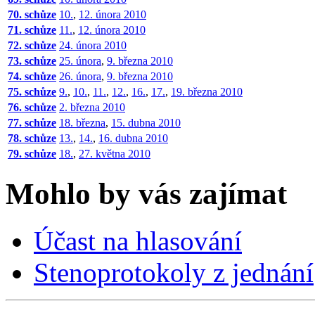
70. schůze
10.
,
12. února 2010
71. schůze
11.
,
12. února 2010
72. schůze
24. února 2010
73. schůze
25. února
,
9. března 2010
74. schůze
26. února
,
9. března 2010
75. schůze
9.
,
10.
,
11.
,
12.
,
16.
,
17.
,
19. března 2010
76. schůze
2. března 2010
77. schůze
18. března
,
15. dubna 2010
78. schůze
13.
,
14.
,
16. dubna 2010
79. schůze
18.
,
27. května 2010
Mohlo by vás zajímat
Účast na hlasování
Stenoprotokoly z jednání