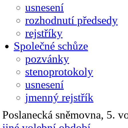
usnesení
rozhodnutí předsedy
rejstříky
Společné schůze
pozvánky
stenoprotokoly
usnesení
jmenný rejstřík
Poslanecká sněmovna, 5. v
jiné volební období