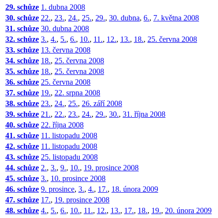
29. schůze
1. dubna 2008
30. schůze
22.
,
23.
,
24.
,
25.
,
29.
,
30. dubna
,
6.
,
7. května 2008
31. schůze
30. dubna 2008
32. schůze
3.
,
4.
,
5.
,
6.
,
10.
,
11.
,
12.
,
13.
,
18.
,
25. června 2008
33. schůze
13. června 2008
34. schůze
18.
,
25. června 2008
35. schůze
18.
,
25. června 2008
36. schůze
25. června 2008
37. schůze
19.
,
22. srpna 2008
38. schůze
23.
,
24.
,
25.
,
26. září 2008
39. schůze
21.
,
22.
,
23.
,
24.
,
29.
,
30.
,
31. října 2008
40. schůze
22. října 2008
41. schůze
11. listopadu 2008
42. schůze
11. listopadu 2008
43. schůze
25. listopadu 2008
44. schůze
2.
,
3.
,
9.
,
10.
,
19. prosince 2008
45. schůze
3.
,
10. prosince 2008
46. schůze
9. prosince
,
3.
,
4.
,
17.
,
18. února 2009
47. schůze
17.
,
19. prosince 2008
48. schůze
4.
,
5.
,
6.
,
10.
,
11.
,
12.
,
13.
,
17.
,
18.
,
19.
,
20. února 2009