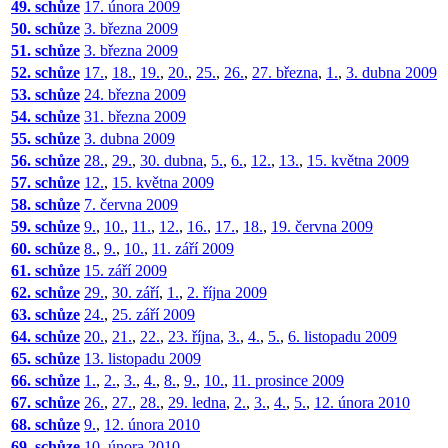
49. schůze
17. února 2009
50. schůze
3. března 2009
51. schůze
3. března 2009
52. schůze
17.
,
18.
,
19.
,
20.
,
25.
,
26.
,
27. března
,
1.
,
3. dubna 2009
53. schůze
24. března 2009
54. schůze
31. března 2009
55. schůze
3. dubna 2009
56. schůze
28.
,
29.
,
30. dubna
,
5.
,
6.
,
12.
,
13.
,
15. května 2009
57. schůze
12.
,
15. května 2009
58. schůze
7. června 2009
59. schůze
9.
,
10.
,
11.
,
12.
,
16.
,
17.
,
18.
,
19. června 2009
60. schůze
8.
,
9.
,
10.
,
11. září 2009
61. schůze
15. září 2009
62. schůze
29.
,
30. září
,
1.
,
2. října 2009
63. schůze
24.
,
25. září 2009
64. schůze
20.
,
21.
,
22.
,
23. října
,
3.
,
4.
,
5.
,
6. listopadu 2009
65. schůze
13. listopadu 2009
66. schůze
1.
,
2.
,
3.
,
4.
,
8.
,
9.
,
10.
,
11. prosince 2009
67. schůze
26.
,
27.
,
28.
,
29. ledna
,
2.
,
3.
,
4.
,
5.
,
12. února 2010
68. schůze
9.
,
12. února 2010
69. schůze
10. února 2010