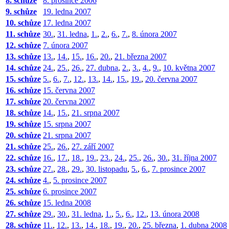
8. schůze
8. prosince 2006
9. schůze
19. ledna 2007
10. schůze
17. ledna 2007
11. schůze
30.
,
31. ledna
,
1.
,
2.
,
6.
,
7.
,
8. února 2007
12. schůze
7. února 2007
13. schůze
13.
,
14.
,
15.
,
16.
,
20.
,
21. března 2007
14. schůze
24.
,
25.
,
26.
,
27. dubna
,
2.
,
3.
,
4.
,
9.
,
10. května 2007
15. schůze
5.
,
6.
,
7.
,
12.
,
13.
,
14.
,
15.
,
19.
,
20. června 2007
16. schůze
15. června 2007
17. schůze
20. června 2007
18. schůze
14.
,
15.
,
21. srpna 2007
19. schůze
15. srpna 2007
20. schůze
21. srpna 2007
21. schůze
25.
,
26.
,
27. září 2007
22. schůze
16.
,
17.
,
18.
,
19.
,
23.
,
24.
,
25.
,
26.
,
30.
,
31. října 2007
23. schůze
27.
,
28.
,
29.
,
30. listopadu
,
5.
,
6.
,
7. prosince 2007
24. schůze
4.
,
5. prosince 2007
25. schůze
6. prosince 2007
26. schůze
15. ledna 2008
27. schůze
29.
,
30.
,
31. ledna
,
1.
,
5.
,
6.
,
12.
,
13. února 2008
28. schůze
11.
,
12.
,
13.
,
14.
,
18.
,
19.
,
20.
,
25. března
,
1. dubna 2008