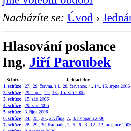
Nacházíte se:
Úvod
›
Jedná
Hlasování poslance
Ing.
Jiří Paroubek
Schůze
Jednací dny
1. schůze
27.
,
29. června
,
14.
,
28. července
,
4.
,
14.
,
15. srpna 2006
2. schůze
29. srpna
,
12.
,
13.
,
15. září 2006
3. schůze
15. září 2006
4. schůze
29. září 2006
5. schůze
3. října 2006
6. schůze
24.
,
25.
,
26.
,
27. října
,
7.
,
8. listopadu 2006
7. schůze
28.
,
29.
,
30. listopadu
,
1.
,
5.
,
6.
,
8.
,
12.
,
13. prosince 200