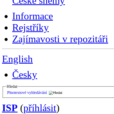
České sněmy
Informace
Rejstříky
Zajímavosti v repozitáři
English
Česky
Hledat
Plnotextové vyhledávání
ISP
(
příhlásit
)