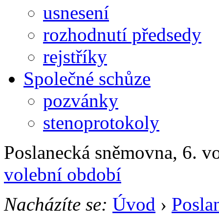
usnesení
rozhodnutí předsedy
rejstříky
Společné schůze
pozvánky
stenoprotokoly
Poslanecká sněmovna, 6. v
volební období
Nacházíte se:
Úvod
›
Posla