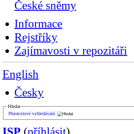
České sněmy
Informace
Rejstříky
Zajímavosti v repozitáři
English
Česky
Hledat
Plnotextové vyhledávání
ISP
(
příhlásit
)