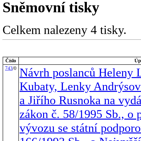
Sněmovní tisky
Celkem nalezeny 4 tisky.
Číslo
Úp
743
/0
Návrh poslanců Heleny 
Kubaty, Lenky Andrýsové
a Jiřího Rusnoka na vyd
zákon č. 58/1995 Sb., o 
vývozu se státní podporo