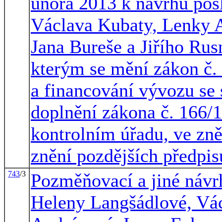
února 2013 k návrhu pos
Václava Kubaty, Lenky A
Jana Bureše a Jiřího Ru
kterým se mění zákon č. 
a financování vývozu se 
doplnění zákona č. 166/
kontrolním úřadu, ve zně
znění pozdějších předpis
743
/3
Pozměňovací a jiné návr
Heleny Langšádlové, Vá