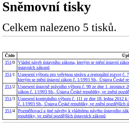
Sněmovní tisky
Celkem nalezeno 5 tisků.
Číslo
Úpl
351
/0
Vládní návrh ústavního zákona, kterým se mění ústavní zákon
ústavních zákonů
351
/1
Usnesení výboru pro veřejnou správu a regionální rozvoj č. 
kterým se mění ústavní zákon č. 1/1993 Sb., Ústava České re
351
/2
Usnesení ústavně právního výboru č. 90 ze dne 1. prosince 
zákon č. 1/1993 Sb., Ústava České republiky, ve znění pozd
351
/3
Usnesení kontrolního výboru č. 111 ze dne 18. ledna 2012 k
č. 1/1993 Sb., Ústava České republiky, ve znění pozdějších 
351
/4
Pozměňovací a jiné návrhy k vládnímu návrhu ústavního zák
republiky, ve znění pozdějších ústavních zákonů