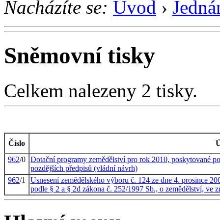
Nacházíte se:
Úvod
›
Jedná
Sněmovní tisky
Celkem nalezeny 2 tisky.
Číslo
Ú
962
/0
Dotační programy zemědělství pro rok 2010, poskytované pod
pozdějších předpisů (vládní návrh)
962
/1
Usnesení zemědělského výboru č. 124 ze dne 4. prosince 2
podle § 2 a § 2d zákona č. 252/1997 Sb., o zemědělství, ve z