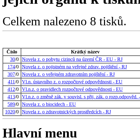
Celkem nalezeno 8 tisků.
Číslo
Krátký název
30
/0
Novela z. o pobytu cizinců na území ČR - EU - RJ
174
/0
Novela z. o pojistném na veřejné zdrav. pojištění - RJ
307
/0
Novela z. o veřejném zdravotním pojištění - RJ
411
/0
Vl.n. ústavního z. o rozpočtové odpovědnosti - EU
412
/0
Vl.n.z. o pravidlech rozpočtové odpovědnosti - EU
413
/0
Vl.n.z. o změně zák. v souvisl. s přij. zák. o rozp.odpověd.
589
/0
Novela z. o biocidech - EU
1020
/0
Novela z. o zdravotnických prostředcích - RJ
Hlavní menu