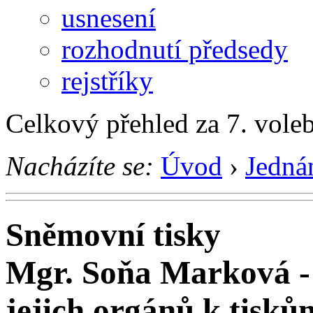
usnesení
rozhodnutí předsedy
rejstříky
Celkový přehled za 7. vole
Nacházíte se:
Úvod
›
Jedná
Sněmovní tisky
Mgr. Soňa Marková -
jejich orgánů k tisků