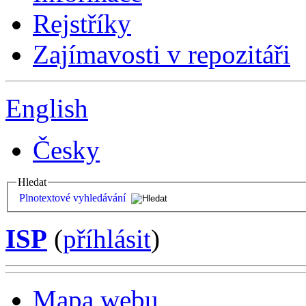
Rejstříky
Zajímavosti v repozitáři
English
Česky
Hledat
Plnotextové vyhledávání
ISP
(
příhlásit
)
Mapa webu