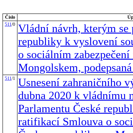
Číslo
Úp
511
/0
Vládní návrh, kterým se
republiky k vyslovení so
o sociálním zabezpečení
Mongolskem, podepsaná 
511
/1
Usnesení zahraničního vý
dubna 2020 k vládnímu n
Parlamentu České republ
ratifikací Smlouva o soc