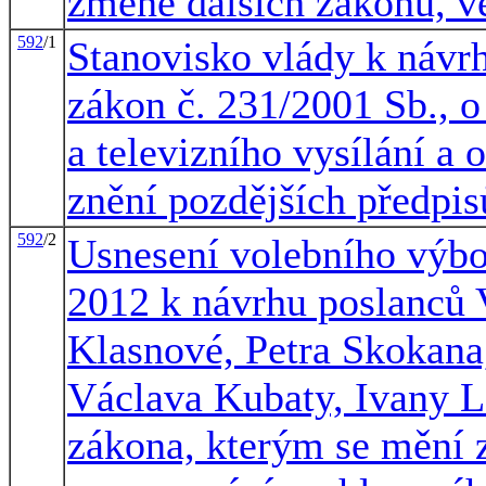
změně dalších zákonů, ve
592
/1
Stanovisko vlády k návr
zákon č. 231/2001 Sb., 
a televizního vysílání a
znění pozdějších předpis
592
/2
Usnesení volebního výbor
2012 k návrhu poslanců 
Klasnové, Petra Skokana
Václava Kubaty, Ivany L
zákona, kterým se mění 