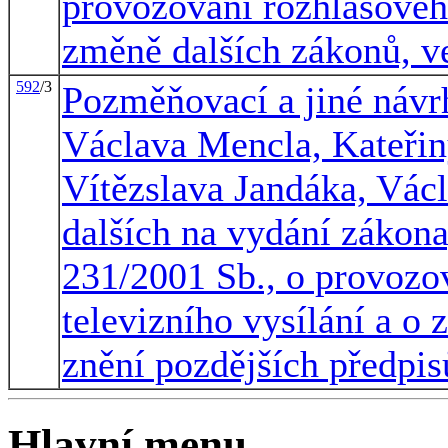
provozování rozhlasového
změně dalších zákonů, ve
592
/3
Pozměňovací a jiné návr
Václava Mencla, Kateřin
Vítězslava Jandáka, Vác
dalších na vydání zákona
231/2001 Sb., o provozo
televizního vysílání a o
znění pozdějších předpis
Hlavní menu